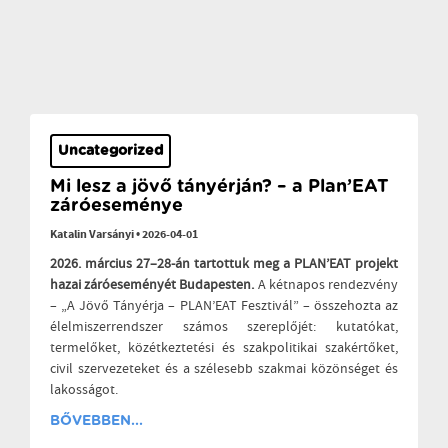
Uncategorized
Mi lesz a jövő tányérján? – a Plan’EAT
záróeseménye
Katalin Varsányi
•
2026-04-01
2026. március 27–28-án tartottuk meg a PLAN’EAT projekt
hazai záróeseményét Budapesten.
A kétnapos rendezvény
– „A Jövő Tányérja – PLAN’EAT Fesztivál” – összehozta az
élelmiszerrendszer számos szereplőjét: kutatókat,
termelőket, közétkeztetési és szakpolitikai szakértőket,
civil szervezeteket és a szélesebb szakmai közönséget és
lakosságot.
BŐVEBBEN...