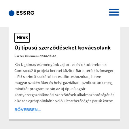
ESSRG
Hírek
Új típusú szerződéseket kovácsolunk
Eszter Kelemen
•
2020-12-20
Két izgalmas eseményünk zajlott ez év októberében a
Contracts2.0 projekt keretei között. Bár eltérő közönséget
– EU-s szintű szakértőket és döntéshozókat, illetve
magyar szakértőket és helyi gazdákat – szólítottunk meg,
mindkét program során az új típusú agrár-
környezetgazdálkodási szerződések alkalmazhatóságát és
a közös agrárpolitikába való illeszthetőségét jártuk körbe.
BŐVEBBEN...