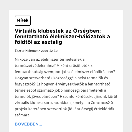
Hírek
Virtuális klubestek az Őrségben:
fenntartható élelmiszer-hálózatok a
földtől az asztalig
Eszter Kelemen
•
2020-12-10
Mi köze van az élelmiszer termelésnek a
természetvédelemhez? Miként erősíthetők a
fenntarthatóság szempontjai az élelmiszer előállításban?
Hogyan szervezhetők közösséggé a helyi termelők és
fogyasztók? És hogyan érvényesíthetők a fenntartható
termelésből származó jobb minőségi paraméterek a
termelők jövedelmében? Hasonló kérdéseket járunk körül
virtuális klubest sorozatunkban, amelyet a Contracts2.0
projekt keretében szervezünk (főként őrségi) érdeklődők
számára.
BŐVEBBEN...