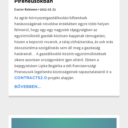
Pireneusokban
Eszter Kelemen
•
2022-01-12
Az agrár-környezetgazdálkodási kifizetések
hatásosságának növelése érdekében egyre több helyen
felmerül, hogy egy-egy nagyobb tájegységben az
együttműködő gazdák közösen kapjanak támogatást,
hiszen a beporzó rovarok, a talaj vízháztartása, és sok más
ökoszisztéma-szolgáltatás sem áll meg a gazdaság
határainál… A gazdálkodók közötti együttműködések
sikere azonban országonként igen eltérő. Ebben a
bejegyzésben Lipka Bogárka a dél-franciaországi
Pireneusok legeltetési közösségeinek tapasztalatairól ír a
projekt alapján.
CONTRACTS2.0
BŐVEBBEN...