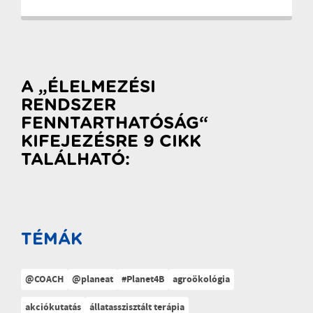
A „ÉLELMEZÉSI
RENDSZER
FENNTARTHATÓSÁG“
KIFEJEZÉSRE 9 CIKK
TALÁLHATÓ:
TÉMÁK
@COACH
@planeat
#Planet4B
agroökológia
akciókutatás
állatasszisztált terápia