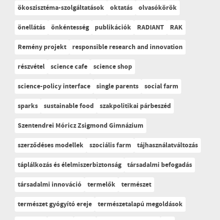
ökoszisztéma-szolgáltatások
oktatás
olvasókörök
önellátás
önkéntesség
publikációk
RADIANT
RAK
Remény projekt
responsible research and innovation
részvétel
science cafe
science shop
science-policy interface
single parents
social farm
sparks
sustainable food
szakpolitikai párbeszéd
Szentendrei Móricz Zsigmond Gimnázium
szerződéses modellek
szociális farm
tájhasználatváltozás
táplálkozás és élelmiszerbiztonság
társadalmi befogadás
társadalmi innováció
termelők
természet
természet gyógyító ereje
természetalapú megoldások