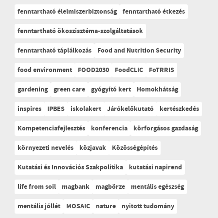
fenntartható élelmiszerbiztonság
fenntartható étkezés
fenntartható ökoszisztéma-szolgáltatások
fenntartható táplálkozás
Food and Nutrition Security
food environment
FOOD2030
FoodCLIC
FoTRRIS
gardening
green care
gyógyító kert
Homokhátság
inspires
IPBES
iskolakert
Járókelőkutató
kertészkedés
Kompetenciafejlesztés
konferencia
körforgásos gazdaság
környezeti nevelés
közjavak
Közösségépítés
Kutatási és Innovációs Szakpolitika
kutatási napirend
life from soil
magbank
magbörze
mentális egészség
mentális jóllét
MOSAIC
nature
nyitott tudomány