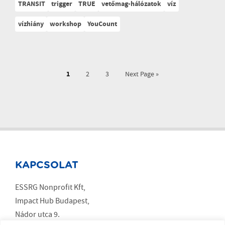
TRANSIT
trigger
TRUE
vetőmag-hálózatok
víz
vízhiány
workshop
YouCount
1
2
3
Next Page »
KAPCSOLAT
ESSRG Nonprofit Kft,
Impact Hub Budapest,
Nádor utca 9.