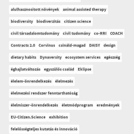
alulhasznosított növények
animal assisted therapy
biodiversity
biodiverzitás
citizen science
civil társadalomtudomány
civil tudomány
co-RRI
COACH
Contracts 2.0
Corvinus
csináld-magad
DAISY
design
dietary habits
Dynaversity
ecosystem services
egészség
éghajlatváltozás
egyszülős család
Eklipse
élelem-önrendelkezés
élelmezés
élelmezési rendszer fenntarthatóság
élelmiszer-önrendelkezés
életmódprogram
eredmények
EU-Citizen.Science
exhibition
felelősségteljes kutatás és innováció