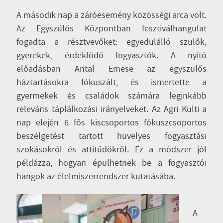
A második nap a záróesemény közösségi arca volt.
Az Egyszülős Központban fesztiválhangulat
fogadta a résztvevőket: egyedülálló szülők,
gyerekek, érdeklődő fogyasztók. A nyitó
előadásban Antal Emese az egyszülős
háztartásokra fókuszált, és ismertette a
gyermekek és családok számára leginkább
releváns táplálkozási irányelveket. Az Agri Kulti a
nap elején 6 fős kiscsoportos fókuszcsoportos
beszélgetést tartott hüvelyes fogyasztási
szokásokról és attitűdökről. Ez a módszer jól
példázza, hogyan épülhetnek be a fogyasztói
hangok az élelmiszerrendszer kutatásába.
A