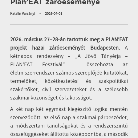
Plan’EAT záróeseménye
Katalin Varsányi
•
2026-04-01
2026. március 27–28-án tartottuk meg a PLAN’EAT
projekt hazai záróeseményét Budapesten.
A
kétnapos rendezvény – „A Jövő Tányérja –
PLAN’EAT Fesztivál” – összehozta az
élelmiszerrendszer számos szereplőjét: kutatókat,
termelőket, közétkeztetési és szakpolitikai
szakértőket, civil szervezeteket és a szélesebb
szakmai közönséget és lakosságot.
A két nap két egymást kiegészítő logika mentén
szerveződött: az első nap a szakmai párbeszédet,
a módszertani tanulságokat és a rendszerszintű
összefüggéseket állította középpontba, a második