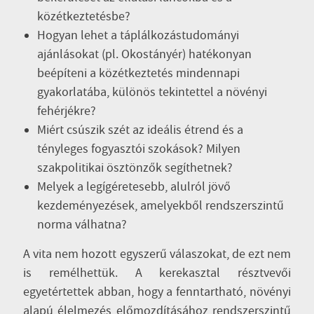
közétkeztetésbe?
Hogyan lehet a táplálkozástudományi
ajánlásokat (pl. Okostányér) hatékonyan
beépíteni a közétkeztetés mindennapi
gyakorlatába, különös tekintettel a növényi
fehérjékre?
Miért csúszik szét az ideális étrend és a
tényleges fogyasztói szokások? Milyen
szakpolitikai ösztönzők segíthetnek?
Melyek a legígéretesebb, alulról jövő
kezdeményezések, amelyekből rendszerszintű
norma válhatna?
A vita nem hozott egyszerű válaszokat, de ezt nem
is remélhettük. A kerekasztal résztvevői
egyetértettek abban, hogy a fenntartható, növényi
alapú élelmezés előmozdításához rendszerszintű