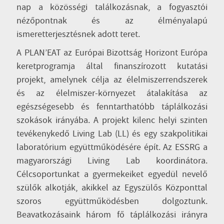
nap a közösségi találkozásnak, a fogyasztói
nézőpontnak és az élményalapú
ismeretterjesztésnek adott teret.
A PLAN’EAT az Európai Bizottság Horizont Európa
keretprogramja által finanszírozott kutatási
projekt, amelynek célja az élelmiszerrendszerek
és az élelmiszer-környezet átalakítása az
egészségesebb és fenntarthatóbb táplálkozási
szokások irányába. A projekt kilenc helyi szinten
tevékenykedő Living Lab (LL) és egy szakpolitikai
laboratórium együttműködésére épít. Az ESSRG a
magyarországi Living Lab koordinátora.
Célcsoportunkat a gyermekeiket egyedül nevelő
szülők alkotják, akikkel az Egyszülős Központtal
szoros együttműködésben dolgoztunk.
Beavatkozásaink három fő táplálkozási irányra