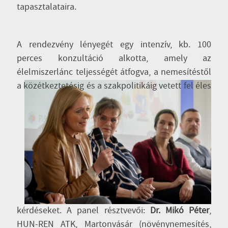
tapasztalataira.
A rendezvény lényegét egy intenzív, kb. 100
perces
konzultáció
alkotta, amely az
élelmiszerlánc teljességét átfogva, a nemesítéstől
a közétkeztetésig
és a szakpolitikáig vetett fel éles
kérdéseket. A panel résztvevői:
Dr. Mikó Péter
,
HUN-REN ATK, Martonvásár (növénynemesítés,