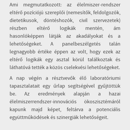
Ami megmutatkozott: az élelmiszer-rendszer
eltérő pozíciójú szereplői (nemesítők, feldolgozók,
dietetikusok, döntéshozók, civil szervezetek)
részben eltérő logikák mentén, ám
hasonlóképpen látják az akadályokat és a
lehetőségeket. A panelbeszélgetés talán
legnagyobb értéke éppen az volt, hogy ezek az
eltérő logikák egy asztal körül találkoztak és
láthatóvá tették a közös cselekvési lehetőségeket.
A nap végén a résztvevők élő laboratóriumi
tapasztalatait egy űrlap segítségével gyűjtöttük
be. Az eredmények alapján a hazai
élelmiszerrendszer-innovációs ökoszisztémáról
kapunk majd képet, feltárva a potenciális
együttműködések és szinergiák lehetőségeit.