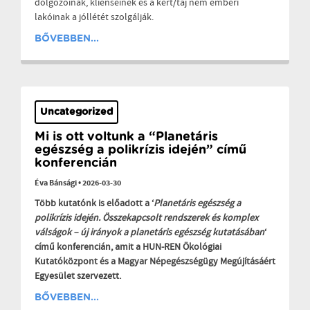
dolgozóinak, klienseinek és a kert/táj nem emberi
lakóinak a jóllétét szolgálják.
BŐVEBBEN...
Uncategorized
Mi is ott voltunk a “Planetáris
egészség a polikrízis idején” című
konferencián
Éva Bánsági
•
2026-03-30
Több kutatónk is előadott a ‘
Planetáris egészség a
polikrízis idején. Összekapcsolt rendszerek és komplex
válságok – új irányok a planetáris egészség kutatásában
‘
című konferencián, amit a HUN-REN Ökológiai
Kutatóközpont és a Magyar Népegészségügy Megújításáért
Egyesület szervezett.
BŐVEBBEN...