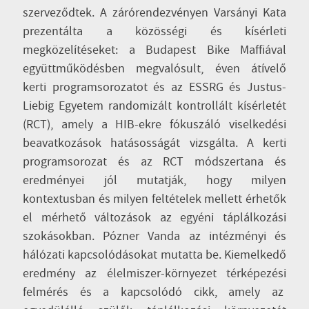
szerveződtek. A zárórendezvényen Varsányi Kata
prezentálta a közösségi és kísérleti
megközelítéseket: a Budapest Bike Maffiával
együttműködésben megvalósult, éven átívelő
kerti programsorozatot és az ESSRG és Justus-
Liebig Egyetem randomizált kontrollált kísérletét
(RCT), amely a HIB-ekre fókuszáló viselkedési
beavatkozások hatásosságát vizsgálta. A kerti
programsorozat és az RCT módszertana és
eredményei jól mutatják, hogy milyen
kontextusban és milyen feltételek mellett érhetők
el mérhető változások az egyéni táplálkozási
szokásokban. Pózner Vanda az intézményi és
hálózati kapcsolódásokat mutatta be. Kiemelkedő
eredmény az élelmiszer-környezet térképezési
felmérés és a kapcsolódó cikk, amely az