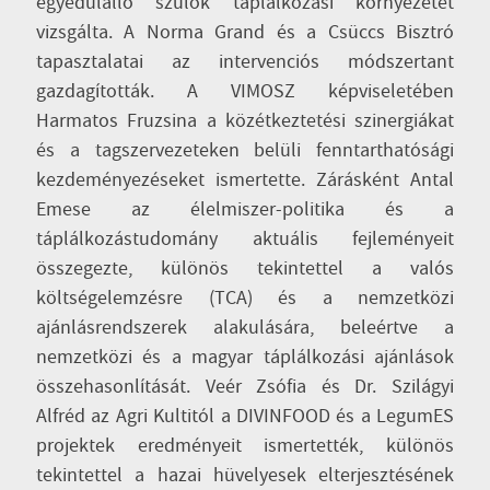
egyedülálló szülők táplálkozási környezetét
vizsgálta. A Norma Grand és a Csüccs Bisztró
tapasztalatai az intervenciós módszertant
gazdagították. A VIMOSZ képviseletében
Harmatos Fruzsina a közétkeztetési szinergiákat
és a tagszervezeteken belüli fenntarthatósági
kezdeményezéseket ismertette. Zárásként Antal
Emese az élelmiszer-politika és a
táplálkozástudomány aktuális fejleményeit
összegezte, különös tekintettel a valós
költségelemzésre (TCA) és a nemzetközi
ajánlásrendszerek alakulására, beleértve a
nemzetközi és a magyar táplálkozási ajánlások
összehasonlítását. Veér Zsófia és Dr. Szilágyi
Alfréd az Agri Kultitól a DIVINFOOD és a LegumES
projektek eredményeit ismertették, különös
tekintettel a hazai hüvelyesek elterjesztésének