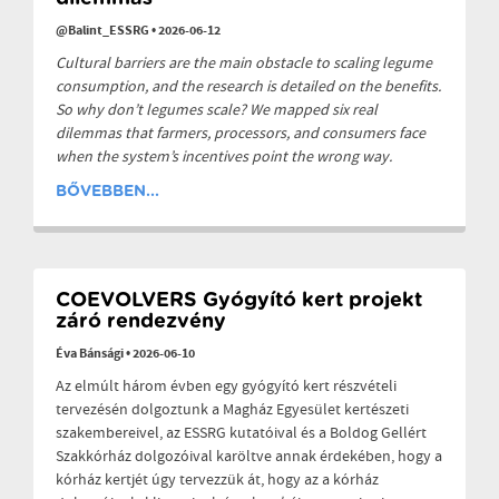
@Balint_ESSRG
•
2026-06-12
Cultural barriers are the main obstacle to scaling legume
consumption, and the research is detailed on the benefits.
So why don’t legumes scale? We mapped six real
dilemmas that farmers, processors, and consumers face
when the system’s incentives point the wrong way.
BŐVEBBEN...
COEVOLVERS Gyógyító kert projekt
záró rendezvény
Éva Bánsági
•
2026-06-10
Az elmúlt három évben egy gyógyító kert részvételi
tervezésén dolgoztunk a Magház Egyesület kertészeti
szakembereivel, az ESSRG kutatóival és a Boldog Gellért
Szakkórház dolgozóival karöltve annak érdekében, hogy a
kórház kertjét úgy tervezzük át, hogy az a kórház