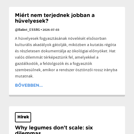
Miért nem terjednek jobban a
hüvelyesek?
@Balint_ESSRG
•
2026-07-03
A hüvelyesek fogyasztásának növelését elsősorban
kulturális akadályok gátolják, miközben a kutatás régóta
és részletesen dokumentálja az ökológiai előnyöket. Hat
valós dilemmát térképeztünk fel, amelyekkel a
gazdálkodók, a feldolgozók és a fogyasztók
szembesülnek, amikor a rendszer ösztönzői rossz irányba
mutatnak.
BŐVEBBEN...
Hírek
Why legumes don’t scale: six
dilemmas