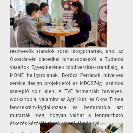
résztvevők standok sorát látogathatták, ahol az
Okostányér dietetikai tanácsadásától a Tudatos
Vásárlók Egyesületének biodiverzitás-standjáig, a
MOME hallgatójának, Böröcz Petrának hüvelyes
service design projektjétől az MDOSZ-ig számos
szereplő volt jelen. A TVE fermentált hüvelyes
workshopja, valamint az Agri Kulti és Okos Tímea
lencsekrém-foglalkozása és bemutatója azt
mutatták meg, hogyan válhat a fenntartható
étkezés kézzelfogható, vonzó élménnyé.