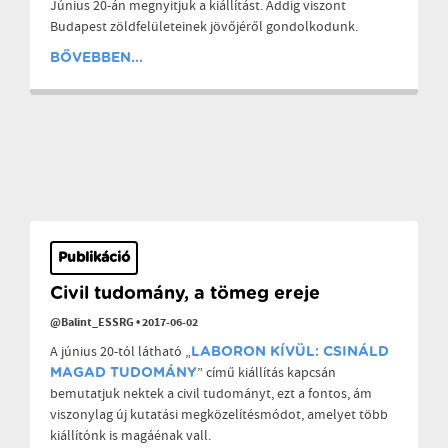
Június 20-án megnyitjuk a kiállítást. Addig viszont
Budapest zöldfelületeinek jövőjéről gondolkodunk.
BŐVEBBEN...
Publikáció
Civil tudomány, a tömeg ereje
@Balint_ESSRG
•
2017-06-02
A június 20-tól látható „
LABORON KÍVÜL: CSINÁLD
” című kiállítás kapcsán
MAGAD TUDOMÁNY
bemutatjuk nektek a civil tudományt, ezt a fontos, ám
viszonylag új kutatási megközelítésmódot, amelyet több
kiállítónk is magáénak vall.