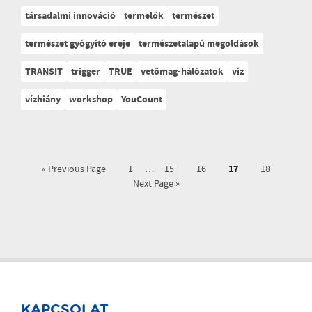
társadalmi innováció
termelők
természet
természet gyógyító ereje
természetalapú megoldások
TRANSIT
trigger
TRUE
vetőmag-hálózatok
víz
vízhiány
workshop
YouCount
17
« Previous Page
1
…
15
16
18
Next Page »
KAPCSOLAT