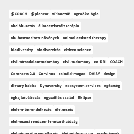
@COACH
@planeat
#Planet4B
agroökológia
akciókutatás
állatasszisztált terápia
alulhasznosított növények
animal assisted therapy
biodiversity
biodiverzitás
citizen science
civil társadalomtudomány
civil tudomány
co-RRI
COACH
Contracts 2.0
Corvinus
csináld-magad
DAISY
design
dietary habits
Dynaversity
ecosystem services
egészség
éghajlatváltozás
egyszülős család
Eklipse
élelem-önrendelkezés
élelmezés
élelmezési rendszer fenntarthatóság
élelmiszer-önrendelkezés
életmódprogram
eredmények