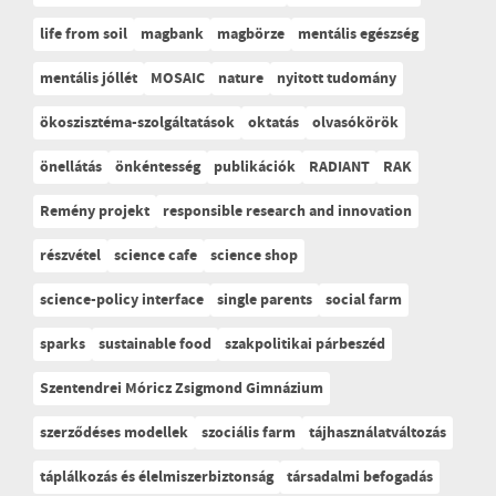
life from soil
magbank
magbörze
mentális egészség
mentális jóllét
MOSAIC
nature
nyitott tudomány
ökoszisztéma-szolgáltatások
oktatás
olvasókörök
önellátás
önkéntesség
publikációk
RADIANT
RAK
Remény projekt
responsible research and innovation
részvétel
science cafe
science shop
science-policy interface
single parents
social farm
sparks
sustainable food
szakpolitikai párbeszéd
Szentendrei Móricz Zsigmond Gimnázium
szerződéses modellek
szociális farm
tájhasználatváltozás
táplálkozás és élelmiszerbiztonság
társadalmi befogadás