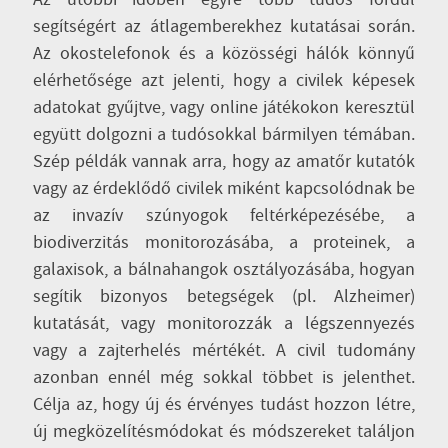
Az utóbbi időben egyre több tudós fordul
segítségért az átlagemberekhez kutatásai során.
Az okostelefonok és a közösségi hálók könnyű
elérhetősége azt jelenti, hogy a civilek képesek
adatokat gyűjtve, vagy online játékokon keresztül
együtt dolgozni a tudósokkal bármilyen témában.
Szép példák vannak arra, hogy az amatőr kutatók
vagy az érdeklődő civilek miként kapcsolódnak be
az invazív szúnyogok feltérképezésébe, a
biodiverzitás monitorozásába, a proteinek, a
galaxisok, a bálnahangok osztályozásába, hogyan
segítik bizonyos betegségek (pl. Alzheimer)
kutatását, vagy monitorozzák a légszennyezés
vagy a zajterhelés mértékét. A civil tudomány
azonban ennél még sokkal többet is jelenthet.
Célja az, hogy új és érvényes tudást hozzon létre,
új megközelítésmódokat és módszereket találjon