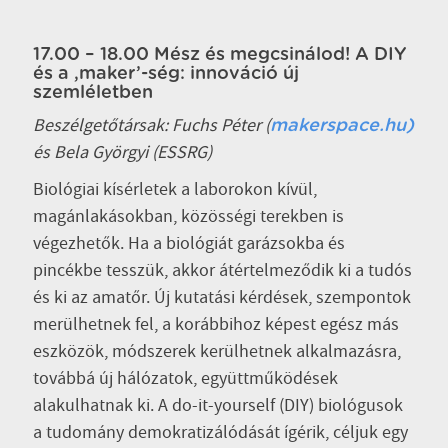
17.00 – 18.00 Mész és megcsinálod! A DIY
és a ‚maker’-ség: innováció új
szemléletben
Beszélgetőtársak: Fuchs Péter (
makerspace.hu)
és Bela Györgyi (ESSRG)
Biológiai kísérletek a laborokon kívül,
magánlakásokban, közösségi terekben is
végezhetők. Ha a biológiát garázsokba és
pincékbe tesszük, akkor átértelmeződik ki a tudós
és ki az amatőr. Új kutatási kérdések, szempontok
merülhetnek fel, a korábbihoz képest egész más
eszközök, módszerek kerülhetnek alkalmazásra,
továbbá új hálózatok, együttműködések
alakulhatnak ki. A do-it-yourself (DIY) biológusok
a tudomány demokratizálódását ígérik, céljuk egy