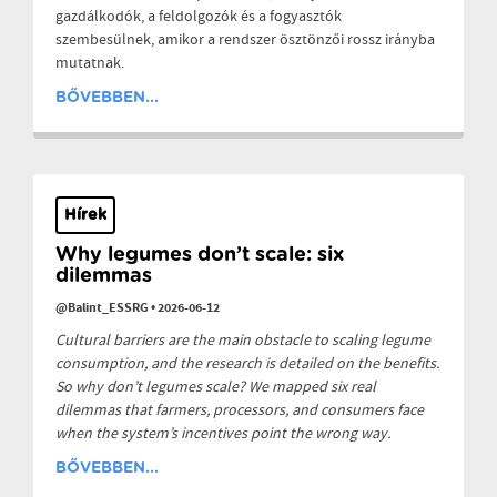
gazdálkodók, a feldolgozók és a fogyasztók
szembesülnek, amikor a rendszer ösztönzői rossz irányba
mutatnak.
BŐVEBBEN...
Hírek
Why legumes don’t scale: six
dilemmas
@Balint_ESSRG
•
2026-06-12
Cultural barriers are the main obstacle to scaling legume
consumption, and the research is detailed on the benefits.
So why don’t legumes scale? We mapped six real
dilemmas that farmers, processors, and consumers face
when the system’s incentives point the wrong way.
BŐVEBBEN...