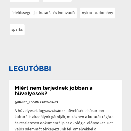
felelősségteljes kutatás és innováció
nyitott tudomány
sparks
LEGUTÓBBI
Miért nem terjednek jobban a
hüvelyesek?
@Balint_ESSRG
•
2026-07-03
A hüvelyesek fogyasztásának növelését elsősorban
kulturális akadályok gátolják, miközben a kutatás régóta
és részletesen dokumentálja az ökológiai előnyöket. Hat
valós dilemmát térképeztünk fel, amelyekkel a