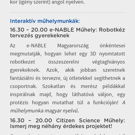
kor (igény szerint) angol nyelven.
Interaktív műhelymunkák:
16.30 – 20.00 e-NABLE Műhely: Robotkéz
tervezés gyerekeknek
Az e-NABLE Magyarország önkéntesei
megmutatják, hogyan lehet egy 3D nyomtatott
robotkezet összeszerelni végtaghiányos
gyerekeknek. Azok, akik jobban szeretnek
fantáziálni és tervezni, új ötletekkel segíthetnek a
csoportnak. Szokatlan és merész példákkal
inspirálnak majd, hogy láthatóvá váljon, egy
protézis hogyan mutathat túl a funkcióján!
A
műhelymunka magyar nyelvű.
16.30 – 20.00 Citizen Science Műhely:
Ismerj meg néhány érdekes projektet!