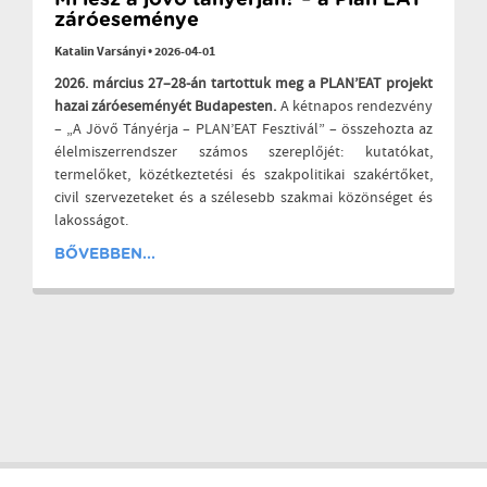
záróeseménye
Katalin Varsányi
•
2026-04-01
2026. március 27–28-án tartottuk meg a PLAN’EAT projekt
hazai záróeseményét Budapesten.
A kétnapos rendezvény
– „A Jövő Tányérja – PLAN’EAT Fesztivál” – összehozta az
élelmiszerrendszer számos szereplőjét: kutatókat,
termelőket, közétkeztetési és szakpolitikai szakértőket,
civil szervezeteket és a szélesebb szakmai közönséget és
lakosságot.
BŐVEBBEN...