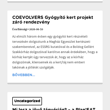
COEVOLVERS Gyógyító kert projekt
záró rendezvény
Éva Bánsági
•
2026-06-10
Az elmúlt három évben egy gyógyító kert részvételi
tervezésén dolgoztunk a Magház Egyesület kertészeti
szakembereivel, az ESSRG kutatóival és a Boldog Gellért
Szakkórház dolgozóival karöltve annak érdekében, hogy a
kórház kertjét úgy tervezzük át, hogy az a kórház
dolgozóinak, klienseinek és a kert/táj nem emberi
lakóinak a jóllétét szolgálják.
BŐVEBBEN...
Uncategorized
Mi lesz a jövő tányérján? – a Plan’EAT