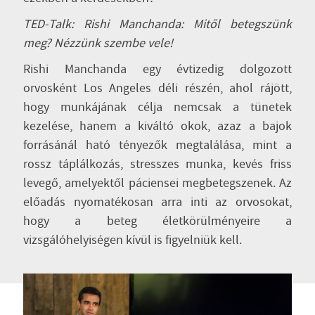
TED-Talk: Rishi Manchanda: Mitől betegszünk
meg? Nézzünk szembe vele!
Rishi Manchanda egy évtizedig dolgozott
orvosként Los Angeles déli részén, ahol rájött,
hogy munkájának célja nemcsak a tünetek
kezelése, hanem a kiváltó okok, azaz a bajok
forrásánál ható tényezők megtalálása, mint a
rossz táplálkozás, stresszes munka, kevés friss
levegő, amelyektől páciensei megbetegszenek. Az
előadás nyomatékosan arra inti az orvosokat,
hogy a beteg életkörülményeire a
vizsgálóhelyiségen kívül is figyelniük kell.