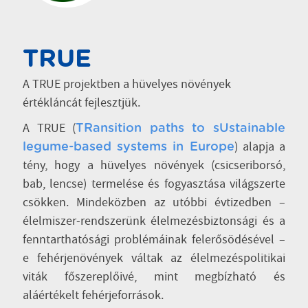
TRUE
A TRUE projektben a hüvelyes növények
értékláncát fejlesztjük.
A TRUE (
TRansition paths to sUstainable
) alapja a
legume-based systems in Europe
tény, hogy a hüvelyes növények (csicseriborsó,
bab, lencse) termelése és fogyasztása világszerte
csökken. Mindeközben az utóbbi évtizedben –
élelmiszer-rendszerünk élelmezésbiztonsági és a
fenntarthatósági problémáinak felerősödésével –
e fehérjenövények váltak az élelmezéspolitikai
viták főszereplőivé, mint megbízható és
aláértékelt fehérjeforrások.