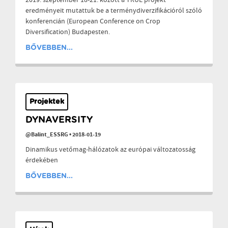
2019. szeptember 18-21. között a TRUE projekt
eredményeit mutattuk be a terménydiverzifikációról szóló
konferencián (European Conference on Crop
Diversification) Budapesten.
BŐVEBBEN...
Projektek
DYNAVERSITY
@Balint_ESSRG
•
2018-01-19
Dinamikus vetőmag-hálózatok az európai változatosság
érdekében
BŐVEBBEN...