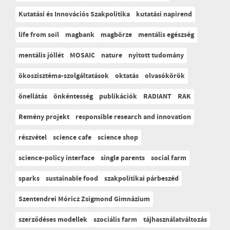
Kutatási és Innovációs Szakpolitika
kutatási napirend
life from soil
magbank
magbörze
mentális egészség
mentális jóllét
MOSAIC
nature
nyitott tudomány
ökoszisztéma-szolgáltatások
oktatás
olvasókörök
önellátás
önkéntesség
publikációk
RADIANT
RAK
Remény projekt
responsible research and innovation
részvétel
science cafe
science shop
science-policy interface
single parents
social farm
sparks
sustainable food
szakpolitikai párbeszéd
Szentendrei Móricz Zsigmond Gimnázium
szerződéses modellek
szociális farm
tájhasználatváltozás