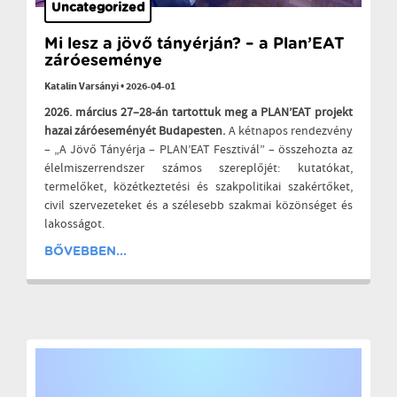
Uncategorized
Mi lesz a jövő tányérján? – a Plan’EAT
záróeseménye
Katalin Varsányi
•
2026-04-01
2026. március 27–28-án tartottuk meg a PLAN’EAT projekt
hazai záróeseményét Budapesten.
A kétnapos rendezvény
– „A Jövő Tányérja – PLAN’EAT Fesztivál” – összehozta az
élelmiszerrendszer számos szereplőjét: kutatókat,
termelőket, közétkeztetési és szakpolitikai szakértőket,
civil szervezeteket és a szélesebb szakmai közönséget és
lakosságot.
BŐVEBBEN...