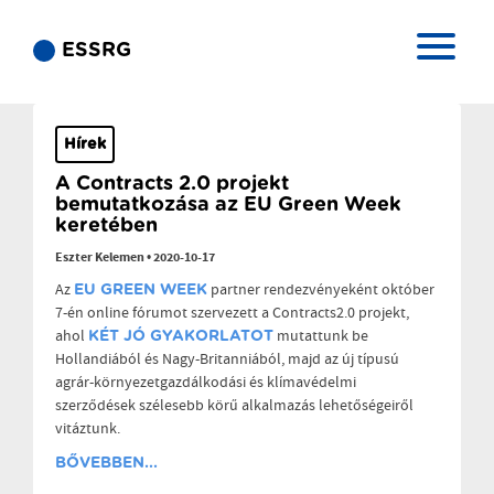
ESSRG
Hírek
A Contracts 2.0 projekt
bemutatkozása az EU Green Week
keretében
Eszter Kelemen
•
2020-10-17
Az
partner rendezvényeként október
EU GREEN WEEK
7-én online fórumot szervezett a Contracts2.0 projekt,
ahol
mutattunk be
KÉT JÓ GYAKORLATOT
Hollandiából és Nagy-Britanniából, majd az új típusú
agrár-környezetgazdálkodási és klímavédelmi
szerződések szélesebb körű alkalmazás lehetőségeiről
vitáztunk.
BŐVEBBEN...