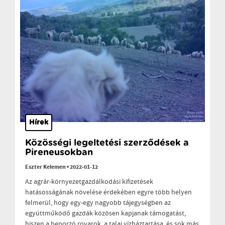
Hírek
Közösségi legeltetési szerződések a
Pireneusokban
Eszter Kelemen
•
2022-01-12
Az agrár-környezetgazdálkodási kifizetések
hatásosságának növelése érdekében egyre több helyen
felmerül, hogy egy-egy nagyobb tájegységben az
együttműködő gazdák közösen kapjanak támogatást,
hiszen a beporzó rovarok, a talaj vízháztartása, és sok más