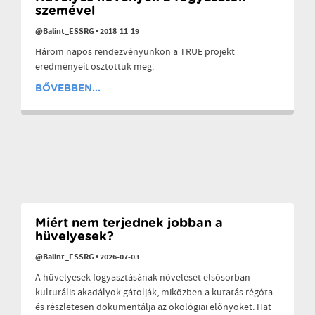
szemével
@Balint_ESSRG
•
2018-11-19
Három napos rendezvényünkön a TRUE projekt
eredményeit osztottuk meg.
BŐVEBBEN...
Miért nem terjednek jobban a
hüvelyesek?
@Balint_ESSRG
•
2026-07-03
A hüvelyesek fogyasztásának növelését elsősorban
kulturális akadályok gátolják, miközben a kutatás régóta
és részletesen dokumentálja az ökológiai előnyöket. Hat