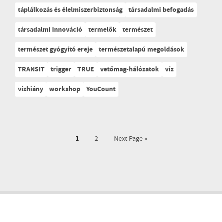
táplálkozás és élelmiszerbiztonság
társadalmi befogadás
társadalmi innováció
termelők
természet
természet gyógyító ereje
természetalapú megoldások
TRANSIT
trigger
TRUE
vetőmag-hálózatok
víz
vízhiány
workshop
YouCount
1
2
Next Page »