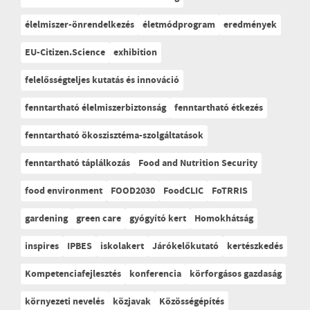
élelmiszer-önrendelkezés
életmódprogram
eredmények
EU-Citizen.Science
exhibition
felelősségteljes kutatás és innováció
fenntartható élelmiszerbiztonság
fenntartható étkezés
fenntartható ökoszisztéma-szolgáltatások
fenntartható táplálkozás
Food and Nutrition Security
food environment
FOOD2030
FoodCLIC
FoTRRIS
gardening
green care
gyógyító kert
Homokhátság
inspires
IPBES
iskolakert
Járókelőkutató
kertészkedés
Kompetenciafejlesztés
konferencia
körforgásos gazdaság
környezeti nevelés
közjavak
Közösségépítés