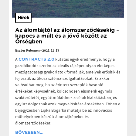
Hírek
Az álomtájtól az álomszerződésekig –
kapocs a múlt és a jövő között az
Őrségben
Eszter Kelemen
•
2021-12-17
A
kutatás egyik eredménye, hogy a
CONTRACTS 2.0
gazdálkodók szerint az ideális tájképet olyan életképes
mezőgazdasági gyakorlatok formálják, amelyek erősítik és
fejlesztik az ökoszisztéma-szolgáltatásokat. Ez akkor
valósulhat meg, ha az érintett szereplők hasonló
értékeket képviselnek, kölcsönösen elismerik egymás
szakterületét, együttműködnek a célok kialakításban, és
együtt dolgoznak azok megvalósítása érdekében. Ebben a
bejegyzésben Lipka Bogárka mutatja be az innovációs
műhelyekben készült álomtájképeket és
álomszerződéseket.
BŐVEBBEN...