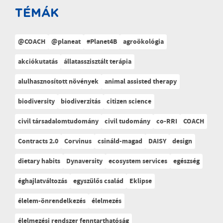
TÉMÁK
@COACH
@planeat
#Planet4B
agroökológia
akciókutatás
állatasszisztált terápia
alulhasznosított növények
animal assisted therapy
biodiversity
biodiverzitás
citizen science
civil társadalomtudomány
civil tudomány
co-RRI
COACH
Contracts 2.0
Corvinus
csináld-magad
DAISY
design
dietary habits
Dynaversity
ecosystem services
egészség
éghajlatváltozás
egyszülős család
Eklipse
élelem-önrendelkezés
élelmezés
élelmezési rendszer fenntarthatóság