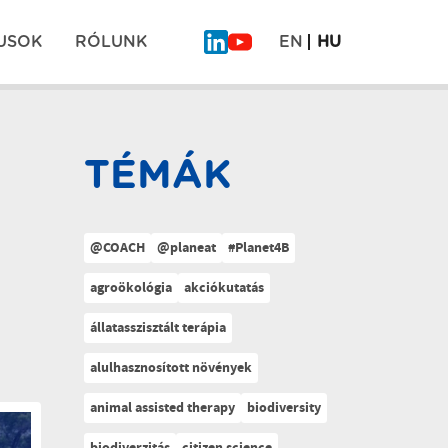
USOK
RÓLUNK
EN
HU
TÉMÁK
@COACH
@planeat
#Planet4B
agroökológia
akciókutatás
állatasszisztált terápia
alulhasznosított növények
animal assisted therapy
biodiversity