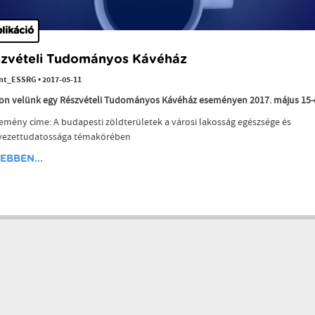
likáció
zvételi Tudományos Kávéház
int_ESSRG
•
2017-05-11
son velünk egy Részvételi Tudományos Kávéház eseményen 2017. május 15-
emény címe: A budapesti zöldterületek a városi lakosság egészsége és
yezettudatossága témakörében
EBBEN...