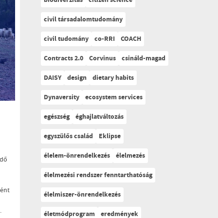
biodiverzitás
citizen science
civil társadalomtudomány
civil tudomány
co-RRI
COACH
Contracts 2.0
Corvinus
csináld-magad
DAISY
design
dietary habits
Dynaversity
ecosystem services
egészség
éghajlatváltozás
egyszülős család
Eklipse
élelem-önrendelkezés
élelmezés
ödő
élelmezési rendszer fenntarthatóság
ként
élelmiszer-önrendelkezés
.
életmódprogram
eredmények