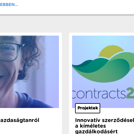
EBBEN...
Projektek
gazdaságtanról
Innovatív szerződése
a kíméletes
gazdálkodásért