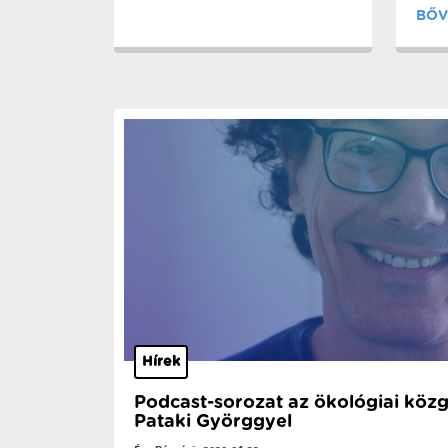
BŐV
Hírek
Podcast-sorozat az ökológiai köz
Pataki Györggyel