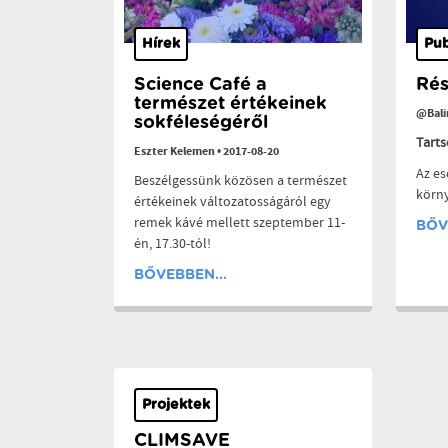
Hírek
Pub
Science Café a
Rés
természet értékeinek
@Bal
sokféleségéről
Tart
Eszter Kelemen
•
2017-08-20
Az es
Beszélgessünk közösen a természet
körn
értékeinek változatosságáról egy
remek kávé mellett szeptember 11-
BŐV
én, 17.30-tól!
BŐVEBBEN...
Projektek
CLIMSAVE