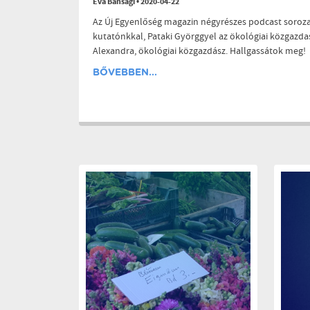
Éva Bánsági
•
2020-04-22
Az Új Egyenlőség magazin négyrészes podcast soroza
kutatónkkal, Pataki Györggyel az ökológiai közgazdas
Alexandra, ökológiai közgazdász. Hallgassátok meg!
BŐVEBBEN...