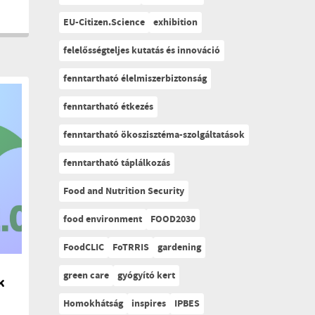
EU-Citizen.Science
exhibition
felelősségteljes kutatás és innováció
fenntartható élelmiszerbiztonság
fenntartható étkezés
fenntartható ökoszisztéma-szolgáltatások
fenntartható táplálkozás
Food and Nutrition Security
food environment
FOOD2030
FoodCLIC
FoTRRIS
gardening
green care
gyógyító kert
k
Homokhátság
inspires
IPBES