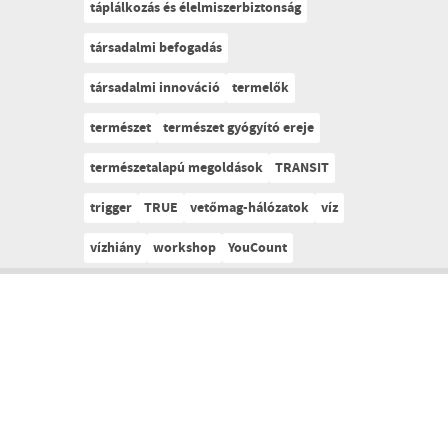
táplálkozás és élelmiszerbiztonság
társadalmi befogadás
társadalmi innováció
termelők
természet
természet gyógyító ereje
természetalapú megoldások
TRANSIT
trigger
TRUE
vetőmag-hálózatok
víz
vízhiány
workshop
YouCount