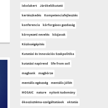
iskolakert
Járókelőkutató
kertészkedés
Kompetenciafejlesztés
konferencia
körforgásos gazdaság
környezeti nevelés
közjavak
Közösségépítés
Kutatási és Innovációs Szakpolitika
kutatási napirend
life from soil
magbank
magbörze
mentális egészség
mentális jóllét
MOSAIC
nature
nyitott tudomány
ökoszisztéma-szolgáltatások
oktatás