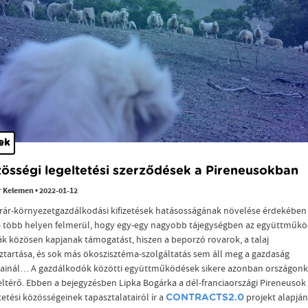
ek
össégi legeltetési szerződések a Pireneusokban
r Kelemen
•
2022-01-12
rár-környezetgazdálkodási kifizetések hatásosságának növelése érdekében
e több helyen felmerül, hogy egy-egy nagyobb tájegységben az együttműk
k közösen kapjanak támogatást, hiszen a beporzó rovarok, a talaj
ztartása, és sok más ökoszisztéma-szolgáltatás sem áll meg a gazdaság
rainál… A gazdálkodók közötti együttműködések sikere azonban országon
eltérő. Ebben a bejegyzésben Lipka Bogárka a dél-franciaországi Pireneusok
tetési közösségeinek tapasztalatairól ír a
projekt alapján
CONTRACTS2.0