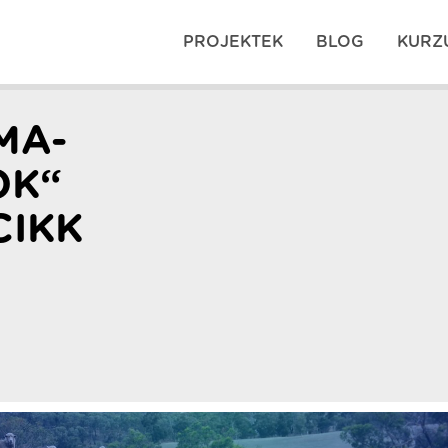
PROJEKTEK
BLOG
KURZ
MA-
OK“
CIKK