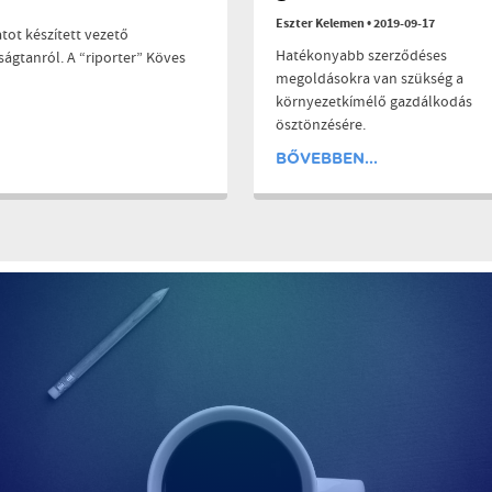
Eszter Kelemen
•
2019-09-17
tot készített vezető
Hatékonyabb szerződéses
ágtanról. A “riporter” Köves
megoldásokra van szükség a
környezetkímélő gazdálkodás
ösztönzésére.
BŐVEBBEN...