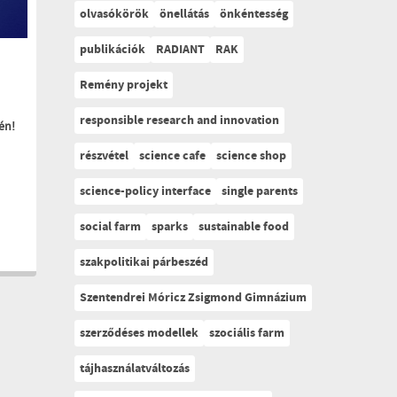
olvasókörök
önellátás
önkéntesség
publikációk
RADIANT
RAK
Remény projekt
responsible research and innovation
én!
részvétel
science cafe
science shop
science-policy interface
single parents
social farm
sparks
sustainable food
szakpolitikai párbeszéd
Szentendrei Móricz Zsigmond Gimnázium
szerződéses modellek
szociális farm
tájhasználatváltozás