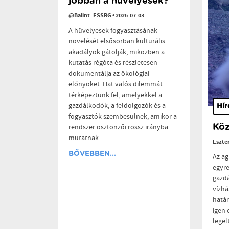
jobban a hüvelyesek?
@Balint_ESSRG
•
2026-07-03
A hüvelyesek fogyasztásának
növelését elsősorban kulturális
akadályok gátolják, miközben a
kutatás régóta és részletesen
dokumentálja az ökológiai
előnyöket. Hat valós dilemmát
térképeztünk fel, amelyekkel a
gazdálkodók, a feldolgozók és a
Hír
fogyasztók szembesülnek, amikor a
Köz
rendszer ösztönzői rossz irányba
mutatnak.
Eszte
BŐVEBBEN...
Az ag
egyr
gazdá
vízhá
hatá
igen 
legel