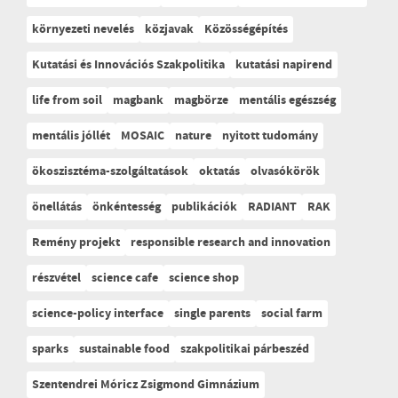
környezeti nevelés
közjavak
Közösségépítés
Kutatási és Innovációs Szakpolitika
kutatási napirend
life from soil
magbank
magbörze
mentális egészség
mentális jóllét
MOSAIC
nature
nyitott tudomány
ökoszisztéma-szolgáltatások
oktatás
olvasókörök
önellátás
önkéntesség
publikációk
RADIANT
RAK
Remény projekt
responsible research and innovation
részvétel
science cafe
science shop
science-policy interface
single parents
social farm
sparks
sustainable food
szakpolitikai párbeszéd
Szentendrei Móricz Zsigmond Gimnázium