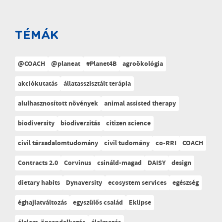
TÉMÁK
@COACH
@planeat
#Planet4B
agroökológia
akciókutatás
állatasszisztált terápia
alulhasznosított növények
animal assisted therapy
biodiversity
biodiverzitás
citizen science
civil társadalomtudomány
civil tudomány
co-RRI
COACH
Contracts 2.0
Corvinus
csináld-magad
DAISY
design
dietary habits
Dynaversity
ecosystem services
egészség
éghajlatváltozás
egyszülős család
Eklipse