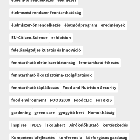
élelem-önrendelkezés
élelmezés
élelmezési rendszer fenntarthatóság
élelmiszer-önrendelkezés
életmódprogram
eredmények
EU-Citizen.Science
exhibition
felelősségteljes kutatás és innováció
fenntartható élelmiszerbiztonság
fenntartható étkezés
fenntartható ökoszisztéma-szolgáltatások
fenntartható táplálkozás
Food and Nutrition Security
food environment
FOOD2030
FoodCLIC
FoTRRIS
gardening
green care
gyógyító kert
Homokhátság
inspires
IPBES
iskolakert
Járókelőkutató
kertészkedés
Kompetenciafejlesztés
konferencia
körforgásos gazdaság