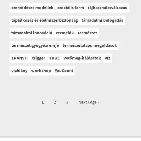
szerződéses modellek
szociális farm
tájhasználatváltozás
táplálkozás és élelmiszerbiztonság
társadalmi befogadás
társadalmi innováció
termelők
természet
természet gyógyító ereje
természetalapú megoldások
TRANSIT
trigger
TRUE
vetőmag-hálózatok
víz
vízhiány
workshop
YouCount
1
2
3
Next Page »