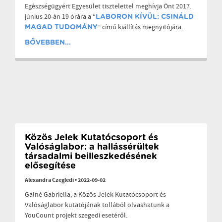
Egészségügyért Egyesület tisztelettel meghívja Önt 2017.
június 20-án 19 órára a “
LABORON KÍVÜL: CSINÁLD
” című kiállítás megnyitójára.
MAGAD TUDOMÁNY
BŐVEBBEN...
Közös Jelek Kutatócsoport és
Valóságlabor: a hallássérültek
társadalmi beilleszkedésének
elősegítése
Alexandra Czegledi
•
2022-09-02
Gálné Gabriella, a Közös Jelek Kutatócsoport és
Valóságlabor kutatójának tollából olvashatunk a
YouCount projekt szegedi esetéről.