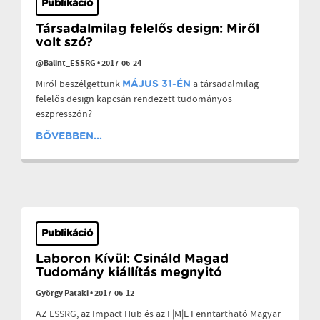
Publikáció
Társadalmilag felelős design: Miről
volt szó?
@Balint_ESSRG
•
2017-06-24
Miről beszélgettünk
a társadalmilag
MÁJUS 31-ÉN
felelős design kapcsán rendezett tudományos
eszpresszón?
BŐVEBBEN...
Publikáció
Laboron Kívül: Csináld Magad
Tudomány kiállítás megnyitó
György Pataki
•
2017-06-12
AZ ESSRG, az Impact Hub és az F|M|E Fenntartható Magyar