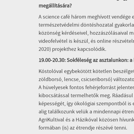
megállítására?
A science café három meghívott vendége e
természetvédelmi döntéshozatal gyakorlat
közönség kérdéseivel, hozzászólásaival ma
videofelvétel is készül, és online részvétel
2020) projekthez kapcsolódik.
19.00-20.30: Sokféleség az asztalunkon: 
Kóstolóval egybekötött kötetlen beszélget
zöldborsó, lencse, csicseriborsó) változato
A hüvelyesek fontos fehérjeforrást jelen
kibocsátással termelhetők meg. Ráadásul 
képességét, így ökológiai szempontból is 
alig találkozunk velük a mindennapi étre
AgriKultival és a Házikóval közösen hívun
formában (is) az étrendje részévé tenni.