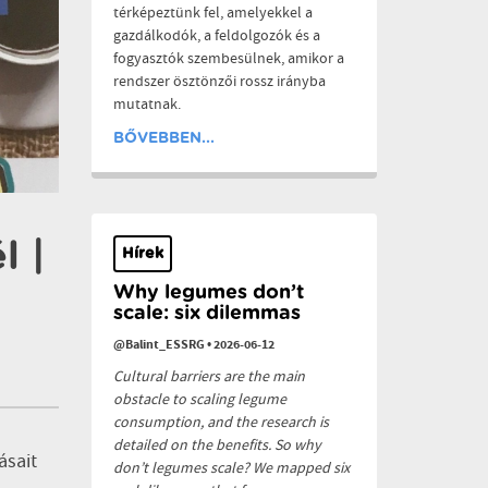
térképeztünk fel, amelyekkel a
gazdálkodók, a feldolgozók és a
fogyasztók szembesülnek, amikor a
rendszer ösztönzői rossz irányba
mutatnak.
BŐVEBBEN...
l |
Hírek
Why legumes don’t
scale: six dilemmas
@Balint_ESSRG
•
2026-06-12
Cultural barriers are the main
obstacle to scaling legume
consumption, and the research is
detailed on the benefits. So why
ásait
don’t legumes scale? We mapped six