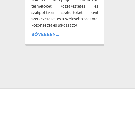
számos szereplőjét: kutatókat,
termelőket, közétkeztetési és
szakpolitikai szakértőket, civil
szervezeteket és a szélesebb szakmai
közönséget és lakosságot.
BŐVEBBEN...