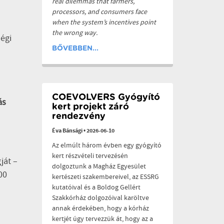
real dilemmas that farmers,
processors, and consumers face
when the system’s incentives point
the wrong way.
égi
BŐVEBBEN...
COEVOLVERS Gyógyító
ás
kert projekt záró
rendezvény
Éva Bánsági
•
2026-06-10
Az elmúlt három évben egy gyógyító
kert részvételi tervezésén
ját –
dolgoztunk a Magház Egyesület
00
kertészeti szakembereivel, az ESSRG
kutatóival és a Boldog Gellért
Szakkórház dolgozóival karöltve
annak érdekében, hogy a kórház
kertjét úgy tervezzük át, hogy az a