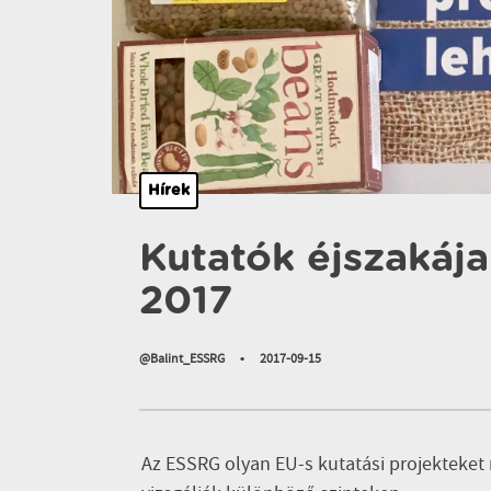
Hírek
Kutatók éjszakáj
2017
@Balint_ESSRG
•
2017-09-15
Az ESSRG olyan EU-s kutatási projekteket