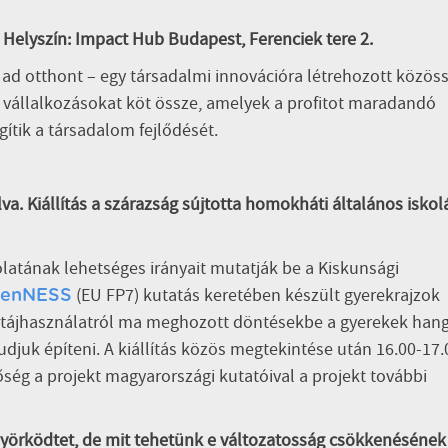
– Helyszín: Impact Hub Budapest, Ferenciek tere 2.
d otthont – egy társadalmi innovációra létrehozott közöss
vállalkozásokat köt össze, amelyek a profitot maradandó
gítik a társadalom fejlődését.
a. Kiállítás a szárazság sújtotta homokháti általános iskol
latának lehetséges irányait mutatják be a Kiskunsági
(EU FP7) kutatás keretében készült gyerekrajzok
enNESS
tő tájhasználatról ma meghozott döntésekbe a gyerekek hang
tudjuk építeni. A kiállítás közös megtekintése után 16.00-17.
őség a projekt magyarországi kutatóival a projekt további
nyörködtet, de mit tehetünk e változatosság csökkenésének