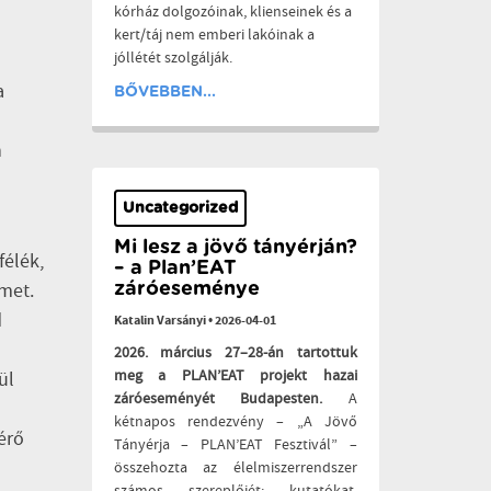
kórház dolgozóinak, klienseinek és a
kert/táj nem emberi lakóinak a
jóllétét szolgálják.
a
BŐVEBBEN...
n
Uncategorized
Mi lesz a jövő tányérján?
félék,
– a Plan’EAT
lmet.
záróeseménye
d
Katalin Varsányi
•
2026-04-01
2026. március 27–28-án tartottuk
meg a PLAN’EAT projekt hazai
ül
záróeseményét Budapesten.
A
kétnapos rendezvény – „A Jövő
érő
Tányérja – PLAN’EAT Fesztivál” –
összehozta az élelmiszerrendszer