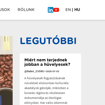
USOK
RÓLUNK
EN
HU
Mi
COEVOLVERS
is
Gyógyító
ott
kert
Pos
voltunk
projekt
a
záró
LEGUTÓBBI
“Planetáris
rendezvény
navi
egészség
a
polikrízis
idején”
című
Miért nem terjednek
konferencián
jobban a hüvelyesek?
@Balint_ESSRG
•
2026-07-03
A hüvelyesek fogyasztásának
növelését elsősorban kulturális
akadályok gátolják, miközben a
kutatás régóta és részletesen
dokumentálja az ökológiai
előnyöket. Hat valós dilemmát