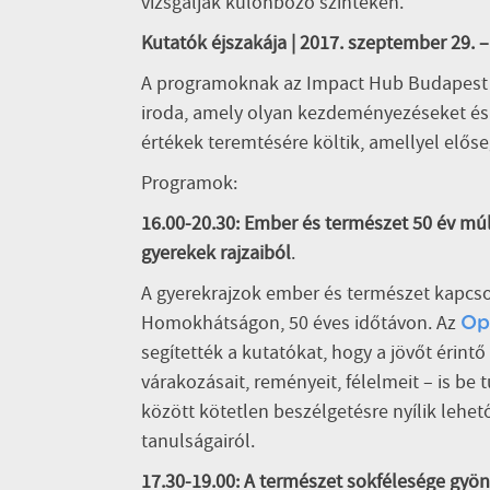
vizsgálják különböző szinteken.
Kutatók éjszakája | 2017. szeptember 29. 
A programoknak az Impact Hub Budapest a
iroda, amely olyan kezdeményezéseket és 
értékek teremtésére költik, amellyel előse
Programok:
16.00-20.30: Ember és természet 50 év múlv
gyerekek rajzaiból
.
A gyerekrajzok ember és természet kapcso
Homokhátságon, 50 éves időtávon. Az
Op
segítették a kutatókat, hogy a jövőt érin
várakozásait, reményeit, félelmeit – is be 
között kötetlen beszélgetésre nyílik lehet
tanulságairól.
17.30-19.00: A természet sokfélesége gyö