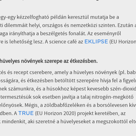
gy-egy kézzelfogható példán keresztül mutatja be a
i dilemmáit helyi, országos és nemzetközi szinten. Ezután 
ga irányíthatja a beszélgetés fonalát. Az eseményről
re is lehetőség lesz. A science café az
(EU Horizo
EKLIPSE
a hüvelyes növények szerepe az étkezésben.
és és recept cserebere, amely a hüvelyes növények (pl. bab
sságára, és étkezésben betöltött szerepére hívja fel a figye
tenek számunkra, és a húsokhoz képest kevesebb szén-dioxi
termesztésük sok esetben javítja a talaj nitrogén-megkötő
előnyösek. Mégis, a zöldbabfőzeléken és a borsólevesen kív
ndben. A
(EU Horizon 2020) projekt keretében, az
TRUE
k mindenkit, aki szeretné a hüvelyeseket a megszokottól elt