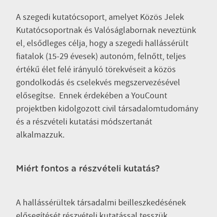
A szegedi kutatócsoport, amelyet Közös Jelek
Kutatócsoportnak és Valóságlabornak neveztünk
el, elsődleges célja, hogy a szegedi hallássérült
fiatalok (15-29 évesek) autonóm, felnőtt, teljes
értékű élet felé irányuló törekvéseit a közös
gondolkodás és cselekvés megszervezésével
elősegítse. Ennek érdekében a YouCount
projektben kidolgozott civil társadalomtudomány
és a részvételi kutatási módszertanát
alkalmazzuk.
Miért fontos a részvételi kutatás?
A hallássérültek társadalmi beilleszkedésének
elősegítését részvételi kutatással tesszük