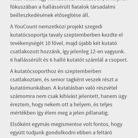
fókuszában a hallássérült fiatalok társadalmi
beilleszkedésének elősegítése áll.
A YouCount nemzetközi projekt szegedi
kutatócsoportja tavaly szeptemberben kezdte el
tevékenységét 10 fővel, majd újabb két kutató
csatlakozott hozzánk, így jelenleg 12-en vagyunk.
6 hallássérült és 6 halló kutatót számlál a csoport.
A kutatócsoporthoz én szeptemberben
csatlakoztam, és senior tagként veszek részt a
kutatómunkában. A kutatásban való részvétel
számomra nem csak kihívást jelentett, hanem úgy
éreztem, hogy nekem ott a helyem, és teljes
mértékben így élem meg a jelen pillanatig.
Elsőként egymás megismerése volt fontos, hogy
együtt tudjunk gondolkodni ebben a feltáró