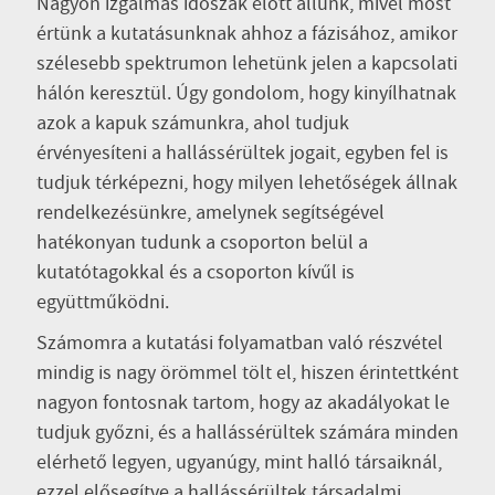
Nagyon izgalmas időszak előtt állunk, mivel most
értünk a kutatásunknak ahhoz a fázisához, amikor
szélesebb spektrumon lehetünk jelen a kapcsolati
hálón keresztül. Úgy gondolom, hogy kinyílhatnak
azok a kapuk számunkra, ahol tudjuk
érvényesíteni a hallássérültek jogait, egyben fel is
tudjuk térképezni, hogy milyen lehetőségek állnak
rendelkezésünkre, amelynek segítségével
hatékonyan tudunk a csoporton belül a
kutatótagokkal és a csoporton kívűl is
együttműködni.
Számomra a kutatási folyamatban való részvétel
mindig is nagy örömmel tölt el, hiszen érintettként
nagyon fontosnak tartom, hogy az akadályokat le
tudjuk győzni, és a hallássérültek számára minden
elérhető legyen, ugyanúgy, mint halló társaiknál,
ezzel elősegítve a hallássérültek társadalmi