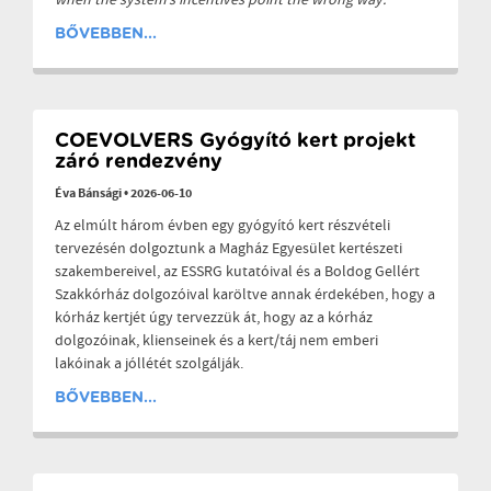
BŐVEBBEN...
COEVOLVERS Gyógyító kert projekt
záró rendezvény
Éva Bánsági
•
2026-06-10
Az elmúlt három évben egy gyógyító kert részvételi
tervezésén dolgoztunk a Magház Egyesület kertészeti
szakembereivel, az ESSRG kutatóival és a Boldog Gellért
Szakkórház dolgozóival karöltve annak érdekében, hogy a
kórház kertjét úgy tervezzük át, hogy az a kórház
dolgozóinak, klienseinek és a kert/táj nem emberi
lakóinak a jóllétét szolgálják.
BŐVEBBEN...