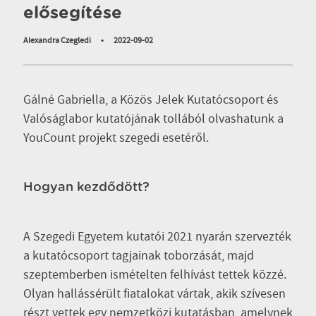
elősegítése
Alexandra Czegledi
•
2022-09-02
Gálné Gabriella, a Közös Jelek Kutatócsoport és
Valóságlabor kutatójának tollából olvashatunk a
YouCount projekt szegedi esetéről.
Hogyan kezdődött?
A Szegedi Egyetem kutatói 2021 nyarán szervezték
a kutatócsoport tagjainak toborzását, majd
szeptemberben ismételten felhívást tettek közzé.
Olyan hallássérült fiatalokat vártak, akik szívesen
részt vettek egy nemzetközi kutatásban, amelynek