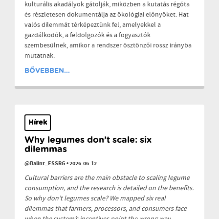
kulturális akadályok gátolják, miközben a kutatás régóta
és részletesen dokumentálja az ökológiai előnyöket. Hat
valós dilemmát térképeztünk fel, amelyekkel a
gazdálkodók, a feldolgozók és a fogyasztók
szembesülnek, amikor a rendszer ösztönzői rossz irányba
mutatnak.
BŐVEBBEN...
Hírek
Why legumes don’t scale: six
dilemmas
@Balint_ESSRG
•
2026-06-12
Cultural barriers are the main obstacle to scaling legume
consumption, and the research is detailed on the benefits.
So why don’t legumes scale? We mapped six real
dilemmas that farmers, processors, and consumers face
when the system’s incentives point the wrong way.