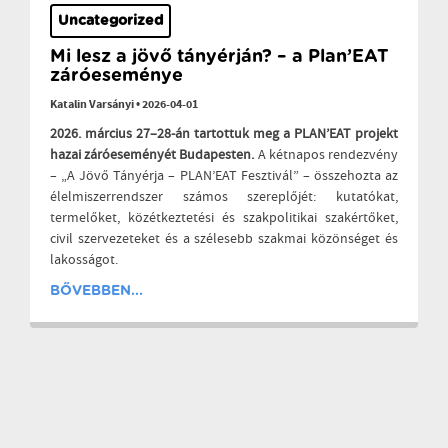
Uncategorized
Mi lesz a jövő tányérján? – a Plan’EAT
záróeseménye
Katalin Varsányi
•
2026-04-01
2026. március 27–28-án tartottuk meg a PLAN’EAT projekt
hazai záróeseményét Budapesten.
A kétnapos rendezvény
– „A Jövő Tányérja – PLAN’EAT Fesztivál” – összehozta az
élelmiszerrendszer számos szereplőjét: kutatókat,
termelőket, közétkeztetési és szakpolitikai szakértőket,
civil szervezeteket és a szélesebb szakmai közönséget és
lakosságot.
BŐVEBBEN...