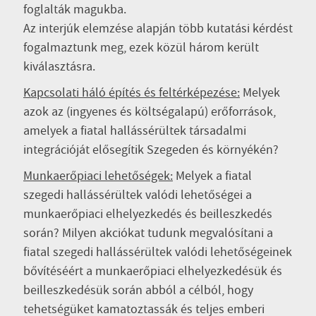
foglalták magukba.
Az interjúk elemzése alapján több kutatási kérdést
fogalmaztunk meg, ezek közül három került
kiválasztásra.
Kapcsolati háló építés és feltérképezése:
Melyek
azok az (ingyenes és költségalapú) erőforrások,
amelyek a fiatal hallássérültek társadalmi
integrációját elősegítik Szegeden és környékén?
Munkaerőpiaci lehetőségek:
Melyek a fiatal
szegedi hallássérültek valódi lehetőségei a
munkaerőpiaci elhelyezkedés és beilleszkedés
során? Milyen akciókat tudunk megvalósítani a
fiatal szegedi hallássérültek valódi lehetőségeinek
bővítéséért a munkaerőpiaci elhelyezkedésük és
beilleszkedésük során abból a célból, hogy
tehetségüket kamatoztassák és teljes emberi