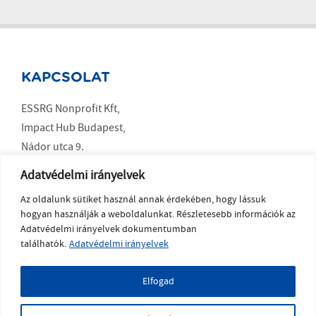
KAPCSOLAT
ESSRG Nonprofit Kft,
Impact Hub Budapest,
Nádor utca 9.
Budapest 1051
Adatvédelmi irányelvek
Az oldalunk sütiket használ annak érdekében, hogy lássuk
SOCIAL MEDIA
hogyan használják a weboldalunkat. Részletesebb információk az
Adatvédelmi irányelvek dokumentumban
LinkedIn
találhatók.
Adatvédelmi irányelvek
YouTube
Elfogad
Copyright ESSRG © 2023 a weboldalt készítette
MelkwegDigital