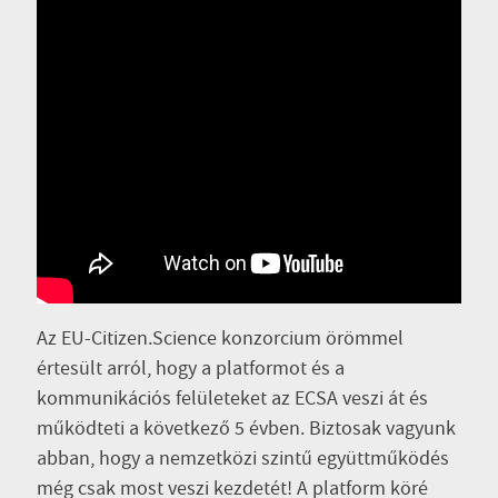
Az EU-Citizen.Science konzorcium örömmel
értesült arról, hogy a platformot és a
kommunikációs felületeket az ECSA veszi át és
működteti a következő 5 évben. Biztosak vagyunk
abban, hogy a nemzetközi szintű együttműködés
még csak most veszi kezdetét! A platform köré