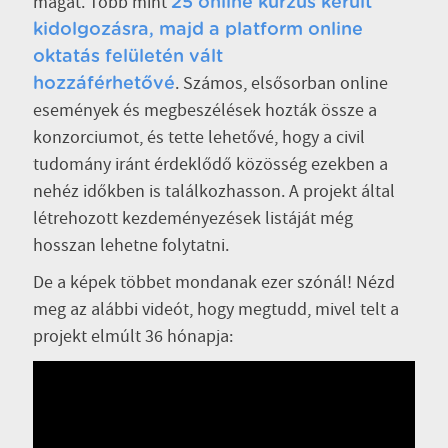
magát. Több mint
25 online kurzus került
kidolgozásra, majd a platform online
oktatás felületén vált
. Számos, elsősorban online
hozzáférhetővé
események és megbeszélések hozták össze a
konzorciumot, és tette lehetővé, hogy a civil
tudomány iránt érdeklődő közösség ezekben a
nehéz időkben is találkozhasson. A projekt által
létrehozott kezdeményezések listáját még
hosszan lehetne folytatni.
De a képek többet mondanak ezer szónál! Nézd
meg az alábbi videót, hogy megtudd, mivel telt a
projekt elmúlt 36 hónapja: