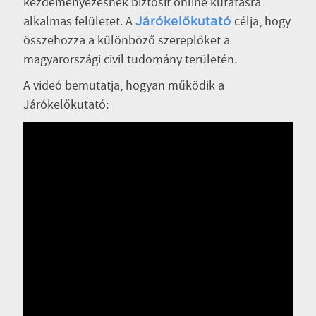
kezdeményezésnek biztosít online kutatásra
alkalmas felületet. A
célja, hogy
Járókelőkutató
összehozza a különböző szereplőket a
magyarországi civil tudomány területén.
A videó bemutatja, hogyan működik a
Járókelőkutató: