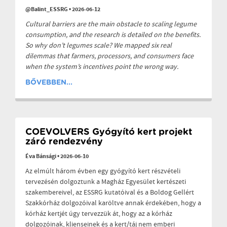
@Balint_ESSRG
•
2026-06-12
Cultural barriers are the main obstacle to scaling legume
consumption, and the research is detailed on the benefits.
So why don’t legumes scale? We mapped six real
dilemmas that farmers, processors, and consumers face
when the system’s incentives point the wrong way.
BŐVEBBEN...
COEVOLVERS Gyógyító kert projekt
záró rendezvény
Éva Bánsági
•
2026-06-10
Az elmúlt három évben egy gyógyító kert részvételi
tervezésén dolgoztunk a Magház Egyesület kertészeti
szakembereivel, az ESSRG kutatóival és a Boldog Gellért
Szakkórház dolgozóival karöltve annak érdekében, hogy a
kórház kertjét úgy tervezzük át, hogy az a kórház
dolgozóinak, klienseinek és a kert/táj nem emberi