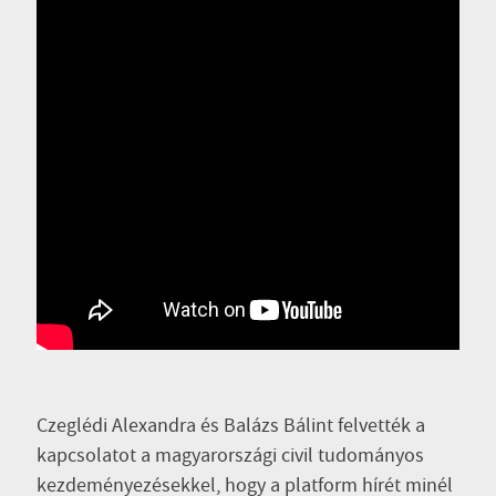
Czeglédi Alexandra és Balázs Bálint felvették a
kapcsolatot a magyarországi civil tudományos
kezdeményezésekkel, hogy a platform hírét minél