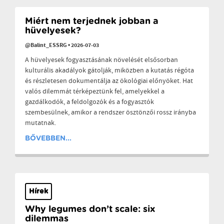
Miért nem terjednek jobban a
hüvelyesek?
@Balint_ESSRG
•
2026-07-03
A hüvelyesek fogyasztásának növelését elsősorban
kulturális akadályok gátolják, miközben a kutatás régóta
és részletesen dokumentálja az ökológiai előnyöket. Hat
valós dilemmát térképeztünk fel, amelyekkel a
gazdálkodók, a feldolgozók és a fogyasztók
szembesülnek, amikor a rendszer ösztönzői rossz irányba
mutatnak.
BŐVEBBEN...
Hírek
Why legumes don’t scale: six
dilemmas