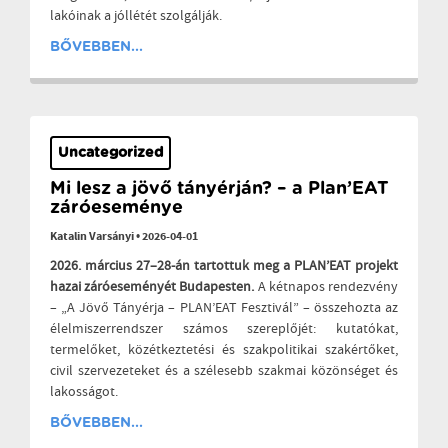
lakóinak a jóllétét szolgálják.
BŐVEBBEN...
Uncategorized
Mi lesz a jövő tányérján? – a Plan’EAT
záróeseménye
Katalin Varsányi
•
2026-04-01
2026. március 27–28-án tartottuk meg a PLAN’EAT projekt
hazai záróeseményét Budapesten.
A kétnapos rendezvény
– „A Jövő Tányérja – PLAN’EAT Fesztivál” – összehozta az
élelmiszerrendszer számos szereplőjét: kutatókat,
termelőket, közétkeztetési és szakpolitikai szakértőket,
civil szervezeteket és a szélesebb szakmai közönséget és
lakosságot.
BŐVEBBEN...