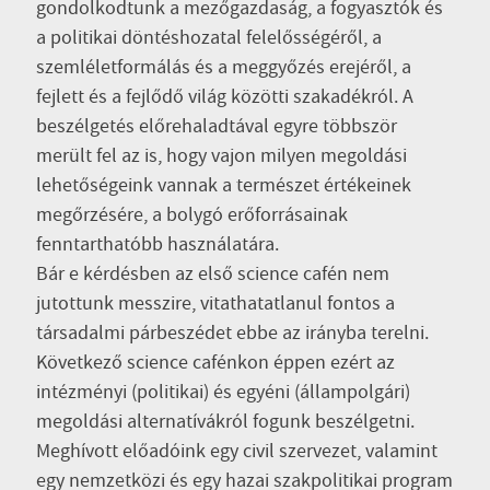
gondolkodtunk a mezőgazdaság, a fogyasztók és
a politikai döntéshozatal felelősségéről, a
szemléletformálás és a meggyőzés erejéről, a
fejlett és a fejlődő világ közötti szakadékról. A
beszélgetés előrehaladtával egyre többször
merült fel az is, hogy vajon milyen megoldási
lehetőségeink vannak a természet értékeinek
megőrzésére, a bolygó erőforrásainak
fenntarthatóbb használatára.
Bár e kérdésben az első science cafén nem
jutottunk messzire, vitathatatlanul fontos a
társadalmi párbeszédet ebbe az irányba terelni.
Következő science cafénkon éppen ezért az
intézményi (politikai) és egyéni (állampolgári)
megoldási alternatívákról fogunk beszélgetni.
Meghívott előadóink egy civil szervezet, valamint
egy nemzetközi és egy hazai szakpolitikai program