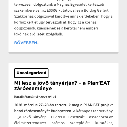
tervezésén dolgoztunk a Magház Egyesület kertészeti
szakembereivel, az ESSRG kutatóival és a Boldog Gellért
Szakkórház dolgozóival karöltve annak érdekében, hogy a
kórház kertjét úgy tervezzük át, hogy az a kórház
dolgozóinak, klienseinek és a kert/táj nem emberi
lakóinak a jóllétét szolgálják.
BŐVEBBEN...
Uncategorized
Mi lesz a jövő tányérján? – a Plan’EAT
záróeseménye
Katalin Varsányi
•
2026-04-01
2026. március 27–28-án tartottuk meg a PLAN’EAT projekt
hazai záróeseményét Budapesten.
A kétnapos rendezvény
– „A Jövő Tányérja – PLAN’EAT Fesztivál” – összehozta az
élelmiszerrendszer számos szereplőjét: kutatókat,