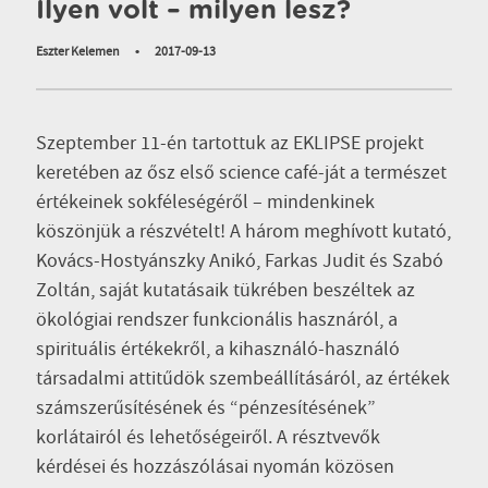
Ilyen volt – milyen lesz?
Eszter Kelemen
•
2017-09-13
Szeptember 11-én tartottuk az EKLIPSE projekt
keretében az ősz első science café-ját a természet
értékeinek sokféleségéről – mindenkinek
köszönjük a részvételt!
A három meghívott kutató,
Kovács-Hostyánszky Anikó, Farkas Judit és Szabó
Zoltán, saját kutatásaik tükrében beszéltek az
ökológiai rendszer funkcionális hasznáról, a
spirituális értékekről, a kihasználó-használó
társadalmi attitűdök szembeállításáról, az értékek
számszerűsítésének és “pénzesítésének”
korlátairól és lehetőségeiről. A résztvevők
kérdései és hozzászólásai nyomán közösen