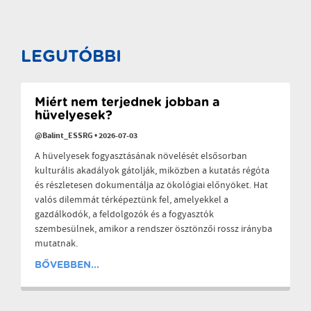
LEGUTÓBBI
Miért nem terjednek jobban a
hüvelyesek?
@Balint_ESSRG
•
2026-07-03
A hüvelyesek fogyasztásának növelését elsősorban
kulturális akadályok gátolják, miközben a kutatás régóta
és részletesen dokumentálja az ökológiai előnyöket. Hat
valós dilemmát térképeztünk fel, amelyekkel a
gazdálkodók, a feldolgozók és a fogyasztók
szembesülnek, amikor a rendszer ösztönzői rossz irányba
mutatnak.
BŐVEBBEN...