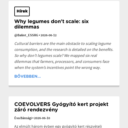
Hírek
Why legumes don’t scale: six
dilemmas
@Balint_ESSRG
•
2026-06-12
Cultural barriers are the main obstacle to scaling legume
consumption, and the research is detailed on the benefits.
So why don’t legumes scale? We mapped six real
dilemmas that farmers, processors, and consumers face
when the system’s incentives point the wrong way.
BŐVEBBEN...
COEVOLVERS Gyógyító kert projekt
záró rendezvény
Éva Bánsági
•
2026-06-10
Az elmúlt három évben egy gyógyító kert részvételi