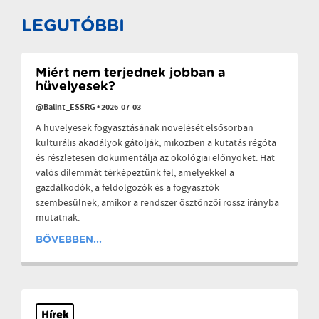
LEGUTÓBBI
Miért nem terjednek jobban a
hüvelyesek?
@Balint_ESSRG
•
2026-07-03
A hüvelyesek fogyasztásának növelését elsősorban
kulturális akadályok gátolják, miközben a kutatás régóta
és részletesen dokumentálja az ökológiai előnyöket. Hat
valós dilemmát térképeztünk fel, amelyekkel a
gazdálkodók, a feldolgozók és a fogyasztók
szembesülnek, amikor a rendszer ösztönzői rossz irányba
mutatnak.
BŐVEBBEN...
Hírek