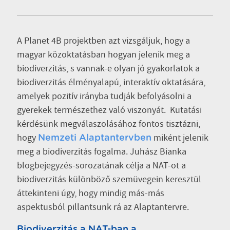
A Planet 4B projektben azt vizsgáljuk, hogy a
magyar közoktatásban hogyan jelenik meg a
biodiverzitás, s vannak-e olyan jó gyakorlatok a
biodiverzitás élményalapú, interaktív oktatására,
amelyek pozitív irányba tudják befolyásolni a
gyerekek természethez való viszonyát. Kutatási
kérdésünk megválaszolásához fontos tisztázni,
hogy
miként jelenik
Nemzeti Alaptantervben
meg a biodiverzitás fogalma. Juhász Bianka
blogbejegyzés-sorozatának célja a NAT-ot a
biodiverzitás különböző szemüvegein keresztül
áttekinteni úgy, hogy mindig más-más
aspektusból pillantsunk rá az Alaptantervre.
Biodiverzitás a NAT-ban a