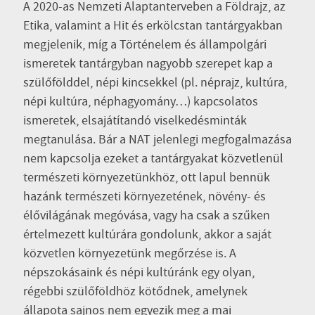
A 2020-as Nemzeti Alaptanterveben a Földrajz, az
Etika, valamint a Hit és erkölcstan tantárgyakban
megjelenik, míg a Történelem és állampolgári
ismeretek tantárgyban nagyobb szerepet kap a
szülőfölddel, népi kincsekkel (pl. néprajz, kultúra,
népi kultúra, néphagyomány…) kapcsolatos
ismeretek, elsajátítandó viselkedésminták
megtanulása. Bár a NAT jelenlegi megfogalmazása
nem kapcsolja ezeket a tantárgyakat közvetlenül
természeti környezetünkhöz, ott lapul bennük
hazánk természeti környezetének, növény- és
élővilágának megóvása, vagy ha csak a szűken
értelmezett kultúrára gondolunk, akkor a saját
közvetlen környezetünk megőrzése is. A
népszokásaink és népi kultúránk egy olyan,
régebbi szülőföldhöz kötődnek, amelynek
állapota sajnos nem egyezik meg a mai