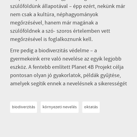
szülőföldünk állapotával – épp ezért, nekünk már
nem csak a kultúra, néphagyományok
megőrzésével, hanem már magának a
szülőföldnek a szó- szoros értelemben vett
megőrzésével is foglalkoznunk kell.
Erre pedig a biodiverzitás védelme – a
gyermekeink erre való nevelése az egyik legjobb
eszköz. A fentebb említett Planet 4B Projekt célja
pontosan olyan jó gyakorlatok, példák gyűjtése,
amelyek segítik ennek a nevelésnek a sikerességét
biodiverzitás
környezeti nevelés
oktatás