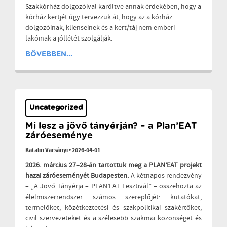
Szakkórház dolgozóival karöltve annak érdekében, hogy a
kórház kertjét úgy tervezzük át, hogy az a kórház
dolgozóinak, klienseinek és a kert/táj nem emberi
lakóinak a jóllétét szolgálják.
BŐVEBBEN...
Uncategorized
Mi lesz a jövő tányérján? – a Plan’EAT
záróeseménye
Katalin Varsányi
•
2026-04-01
2026. március 27–28-án tartottuk meg a PLAN’EAT projekt
hazai záróeseményét Budapesten.
A kétnapos rendezvény
– „A Jövő Tányérja – PLAN’EAT Fesztivál” – összehozta az
élelmiszerrendszer számos szereplőjét: kutatókat,
termelőket, közétkeztetési és szakpolitikai szakértőket,
civil szervezeteket és a szélesebb szakmai közönséget és