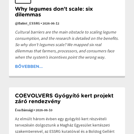
Why legumes don’t scale: six
dilemmas
@Balint_ESSRG
•
2026-06-12
Cultural barriers are the main obstacle to scaling legume
consumption, and the research is detailed on the benefits.
So why don’t legumes scale? We mapped six real
dilemmas that farmers, processors, and consumers face
when the system’s incentives point the wrong way.
BŐVEBBEN...
COEVOLVERS Gyógyító kert projekt
záró rendezvény
Éva Bánsági
•
2026-06-10
Az elmúlt három évben egy gyógyító kert részvételi
tervezésén dolgoztunk a Magház Egyesület kertészeti
szakembereivel, az ESSRG kutatóival és a Boldog Gellért