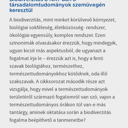
társadalomtudományok szemüvegén
keresztül
A biodiverzitás, mint minket körülvevő környezet,
biológiai sokféleség, életközösség- rendszer,
ökológiai egyensúly, komplex rendszer. Ezen
szinonimák olvasásakor érezzük, hogy mindegyik,
ugyan kicsit más aspektusból, de ugyanazt a
fogalmat írja le – érezzük azt is, hogy a fenti
szavak biológiához, természethez,
természettudományokhoz kötődnek, oda illő
szakszavak. A cikksorozat második része azt
vizsgálja, hogy mivel a természettudományok
területéről származó fogalomról van szó, vajon a
természettudományos órákon túl van-e más
tantárgy, aminek oktatása során a biodiverzitás
fogalma beépíthető a tanmenetbe?