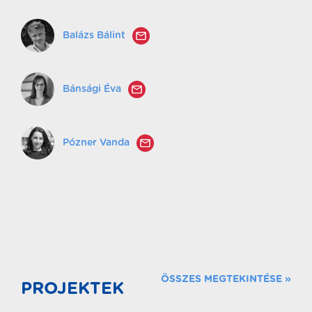
Balázs Bálint
Bánsági Éva
Pózner Vanda
ÖSSZES MEGTEKINTÉSE »
PROJEKTEK