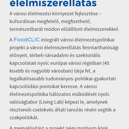
élelmiszerellátás
A városi élelmezési környezet fejlesztése –
kulturálisan megfelelő, megfizethető,
természetbarát módon előállított élelmiszerekkel.
A
integrált városi élelmezéspolitikai
FoodCLIC
projekt a városi élelmiszerellátás fenntarthatósági
előnyeit, térbeli-társadalmi és szektoriális
kapcsolatait nyolc európai városi régióban (45
kisebb és nagyobb városban) tárja fel, a
legalkalmasabb tudományos-politikai-gyakorlati
kapcsolódási pontokat keresve. A városi
élelmezéspolitika hálózatos működését nyolc
valóságlabor (Living Lab) képezi le, amelynek
résztvevői cselekvés általi tanulás révén segítik a
szakpolitikát.
A megvalósítást a projekt négy motívum köré