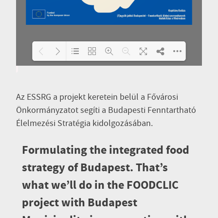
Please wait while flipbook is
DearFlip: Loading
loading. For more related info,
PDF 100% ...
Az ESSRG a projekt keretein belül a Fővárosi
FAQs and issues please refer to
DearFlip WordPress
Önkormányzatot segíti a Budapesti Fenntartható
Flipbook Plugin Help
Élelmezési Stratégia kidolgozásában.
documentation.
Formulating the integrated food
strategy of Budapest. That’s
what we’ll do in the FOODCLIC
project with Budapest