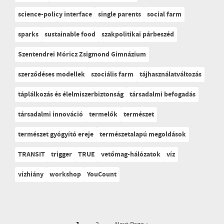
science-policy interface
single parents
social farm
sparks
sustainable food
szakpolitikai párbeszéd
Szentendrei Móricz Zsigmond Gimnázium
szerződéses modellek
szociális farm
tájhasználatváltozás
táplálkozás és élelmiszerbiztonság
társadalmi befogadás
társadalmi innováció
termelők
természet
természet gyógyító ereje
természetalapú megoldások
TRANSIT
trigger
TRUE
vetőmag-hálózatok
víz
vízhiány
workshop
YouCount