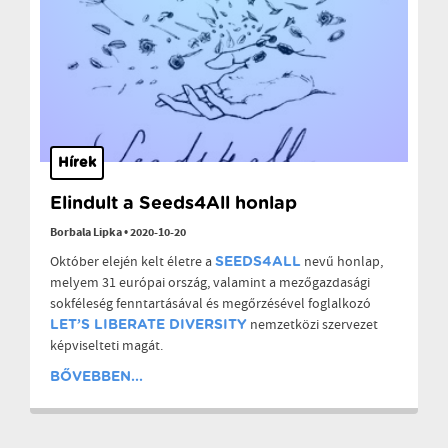
Hírek
Elindult a Seeds4All honlap
Borbala Lipka
•
2020-10-20
Október elején kelt életre a
nevű honlap,
SEEDS4ALL
melyem 31 európai ország, valamint a mezőgazdasági
sokféleség fenntartásával és megőrzésével foglalkozó
nemzetközi szervezet
LET’S LIBERATE DIVERSITY
képviselteti magát.
BŐVEBBEN...