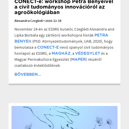
CONECT-e: workshop Petra Benyeivel
a civil tudományos innovációról az
agroökológiában
Alexandra Czegledi
•
2020-12-18
November 24-én az ESSRG kutatói, Czeglédi Alexandra and
Lipka Borbála egy zártkörű workshopra hívták
PETRA
t (PhD. Környezettudományok, UAB, 2020), hogy
BENYEI
bemutassa a
nevű spanyol civil tudományos
CONECT-E
honlapot az ESSRG, a
, a
és a
MAGHÁZ
VÉDEGYLET
Magyar Permakultúra Egyesület (
) részéről
MAPER
csatlakozó érdeklődőknek.
BŐVEBBEN...