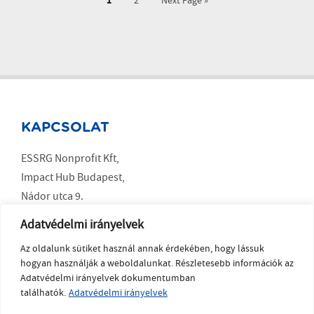
1
2
Next Page »
KAPCSOLAT
ESSRG Nonprofit Kft,
Impact Hub Budapest,
Nádor utca 9.
Budapest 1051
Adatvédelmi irányelvek
Az oldalunk sütiket használ annak érdekében, hogy lássuk
SOCIAL MEDIA
hogyan használják a weboldalunkat. Részletesebb információk az
Adatvédelmi irányelvek dokumentumban
LinkedIn
találhatók.
Adatvédelmi irányelvek