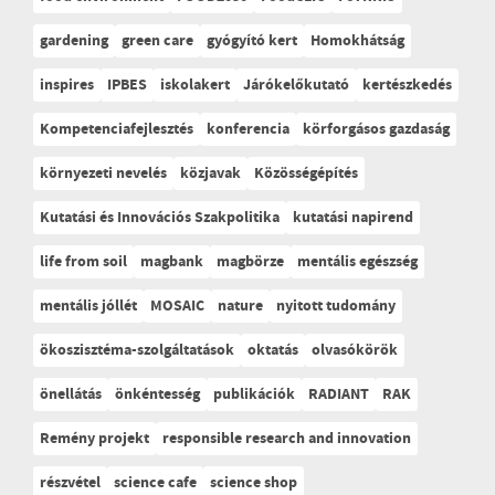
gardening
green care
gyógyító kert
Homokhátság
inspires
IPBES
iskolakert
Járókelőkutató
kertészkedés
Kompetenciafejlesztés
konferencia
körforgásos gazdaság
környezeti nevelés
közjavak
Közösségépítés
Kutatási és Innovációs Szakpolitika
kutatási napirend
life from soil
magbank
magbörze
mentális egészség
mentális jóllét
MOSAIC
nature
nyitott tudomány
ökoszisztéma-szolgáltatások
oktatás
olvasókörök
önellátás
önkéntesség
publikációk
RADIANT
RAK
Remény projekt
responsible research and innovation
részvétel
science cafe
science shop