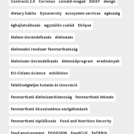
Contracts 2.0
Corvinus
csináld-magad
DAISY
design
dietary habits
Dynaversity
ecosystem services
egészség
éghajlatváltozás
egyszülős család
Eklipse
élelem-önrendelkezés
élelmezés
élelmezési rendszer fenntarthatóság
élelmiszer-önrendelkezés
életmódprogram
eredmények
EU-Citizen.Science
exhibition
felelősségteljes kutatás és innováció
fenntartható élelmiszerbiztonság
fenntartható étkezés
fenntartható ökoszisztéma-szolgáltatások
fenntartható táplálkozás
Food and Nutrition Security
food environment
FOOD2030
FoodCLIC
FoTRRIS