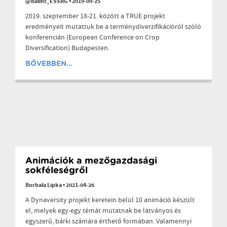
@Balint_ESSRG
•
2019-09-25
2019. szeptember 18-21. között a TRUE projekt
eredményeit mutattuk be a terménydiverzifikációról szóló
konferencián (European Conference on Crop
Diversification) Budapesten.
BŐVEBBEN...
Animációk a mezőgazdasági
sokféleségről
Borbala Lipka
•
2021-04-26
A Dynaversity projekt keretein belül 10 animáció készült
el, melyek egy-egy témát mutatnak be látványos és
egyszerű, bárki számára érthető formában. Valamennyi