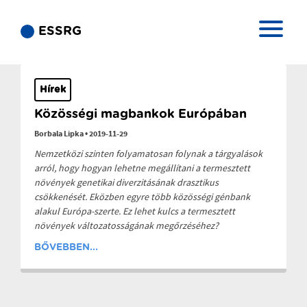
ESSRG
Hírek
Közösségi magbankok Európában
Borbala Lipka
•
2019-11-29
Nemzetközi szinten folyamatosan folynak a tárgyalások
arról, hogy hogyan lehetne megállítani a termesztett
növények genetikai diverzitásának drasztikus
csökkenését. Eközben egyre több közösségi génbank
alakul Európa-szerte. Ez lehet kulcs a termesztett
növények változatosságának megőrzéséhez?
BŐVEBBEN...