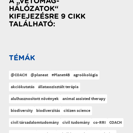
A „VETŐMAG-
HÁLÓZATOK“
KIFEJEZÉSRE 9 CIKK
TALÁLHATÓ:
TÉMÁK
@COACH
@planeat
#Planet4B
agroökológia
akciókutatás
állatasszisztált terápia
alulhasznosított növények
animal assisted therapy
biodiversity
biodiverzitás
citizen science
civil társadalomtudomány
civil tudomány
co-RRI
COACH