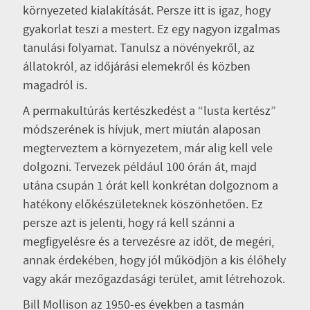
környezeted kialakítását. Persze itt is igaz, hogy
gyakorlat teszi a mestert. Ez egy nagyon izgalmas
tanulási folyamat. Tanulsz a növényekről, az
állatokról, az időjárási elemekről és közben
magadról is.
A permakultúrás kertészkedést a “lusta kertész”
módszerének is hívjuk, mert miután alaposan
megterveztem a környezetem, már alig kell vele
dolgozni. Tervezek például 100 órán át, majd
utána csupán 1 órát kell konkrétan dolgoznom a
hatékony előkészületeknek köszönhetően. Ez
persze azt is jelenti, hogy rá kell szánni a
megfigyelésre és a tervezésre az időt, de megéri,
annak érdekében, hogy jól működjön a kis élőhely
vagy akár mezőgazdasági terület, amit létrehozok.
Bill Mollison az 1950-es években a tasmán