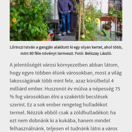
Lőrinczi István a gangján alakított ki egy olyan kertet, ahol több,
mint 80 féle növényt termeszt. Fotó: Beliczay László.
A jelentőségét városi környezetben abban látom,
hogy egyre többen élünk városokban, most a világ
lakosságának több mint fele, azaz körülbelül 4
milliárd ember. Huszonöt év múlva a népesség 75
% fog városokban élni a szakértői becslések
szerint. Ez a sok ember rengeteg hulladékot
termel. Nézzük ebből csak a zöldhulladékot: ha
ezt nem dobnánk ki a kukába, hanem mindet
felhasználnánk, teljesen el tudnánk látni a város