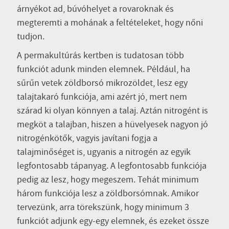
árnyékot ad, búvóhelyet a rovaroknak és
megteremti a mohának a feltételeket, hogy nőni
tudjon.
A permakultúrás kertben is tudatosan több
funkciót adunk minden elemnek. Például, ha
sűrűn vetek zöldborsó mikrozöldet, lesz egy
talajtakaró funkciója, ami azért jó, mert nem
szárad ki olyan könnyen a talaj. Aztán nitrogént is
megköt a talajban, hiszen a hüvelyesek nagyon jó
nitrogénkötők, vagyis javítani fogja a
talajminőséget is, ugyanis a nitrogén az egyik
legfontosabb tápanyag. A legfontosabb funkciója
pedig az lesz, hogy megeszem. Tehát minimum
három funkciója lesz a zöldborsómnak. Amikor
tervezünk, arra törekszünk, hogy minimum 3
funkciót adjunk egy-egy elemnek, és ezeket össze