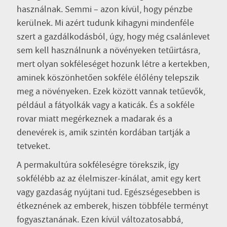
használnak. Semmi – azon kívül, hogy pénzbe
kerülnek. Mi azért tudunk kihagyni mindenféle
szert a gazdálkodásból, úgy, hogy még csalánlevet
sem kell használnunk a növényeken tetűirtásra,
mert olyan sokféleséget hozunk létre a kertekben,
aminek köszönhetően sokféle élőlény telepszik
meg a növényeken. Ezek között vannak tetűevők,
például a fátyolkák vagy a katicák. És a sokféle
rovar miatt megérkeznek a madarak és a
denevérek is, amik szintén kordában tartják a
tetveket.
A permakultúra sokféleségre törekszik, így
sokfélébb az az élelmiszer-kínálat, amit egy kert
vagy gazdaság nyújtani tud. Egészségesebben is
étkeznének az emberek, hiszen többféle terményt
fogyasztanának. Ezen kívül változatosabbá,