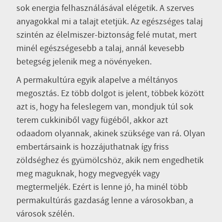
sok energia felhasználásával elégetik. A szerves
anyagokkal mi a talajt etetjük. Az egészséges talaj
szintén az élelmiszer-biztonság felé mutat, mert
minél egészségesebb a talaj, annál kevesebb
betegség jelenik meg a növényeken.
A permakultúra egyik alapelve a méltányos
megosztás. Ez több dolgot is jelent, többek között
azt is, hogy ha feleslegem van, mondjuk túl sok
terem cukkiniből vagy fügéből, akkor azt
odaadom olyannak, akinek szüksége van rá. Olyan
embertársaink is hozzájuthatnak így friss
zöldséghez és gyümölcshöz, akik nem engedhetik
meg maguknak, hogy megvegyék vagy
megtermeljék. Ezért is lenne jó, ha minél több
permakultúrás gazdaság lenne a városokban, a
városok szélén.