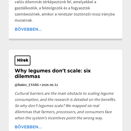
valós dilemmát térképeztünk fel, amelyekkel a
gazdálkodók, a feldolgozók és a fogyasztók
szembesülnek, amikor a rendszer ösztönzői rossz irányba
mutatnak.
BŐVEBBEN...
Hírek
Why legumes don’t scale: six
dilemmas
@Balint_ESSRG
•
2026-06-12
Cultural barriers are the main obstacle to scaling legume
consumption, and the research is detailed on the benefits.
So why don’t legumes scale? We mapped six real
dilemmas that farmers, processors, and consumers face
when the system’s incentives point the wrong way.
BŐVEBBEN...