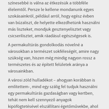
színesebbé is válna az étkezésük a többféle
élelemtől. Persze le kellene mondanunk egyes
szokásainkról, például arról, hogy egész évben
van búzaliszt, de helyette elkezdhetünk használni
más liszteket, mondjuk gesztenyelisztet vagy
csicserilisztet, amik ráadásul egészségesek is.
A permakultúrás gondolkodás növelné a
városokban a természet sokféleségét, amire nagy
szükség van, hiszen még mindig nagyon rossz a
természetes és az épített felületek aránya a
városainkban.
A városi zöld hulladékot – ahogyan korábban is
említettem-, mind egy szálig fel tudjuk használni
egy permakultúrás gazdaságban vagy kertben,
tehát nem kell szennyező anyagok
kipöfögtetésével elszállítani égetőművekbe, ahol