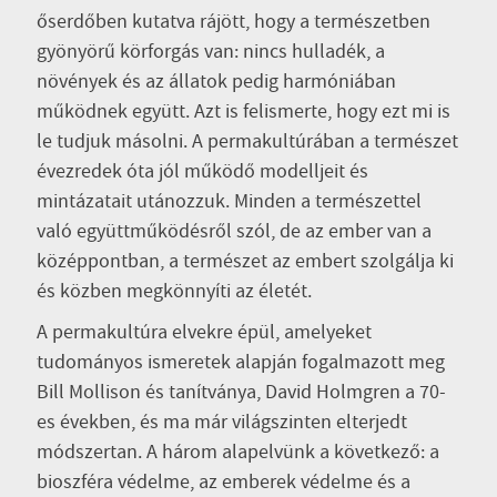
őserdőben kutatva rájött, hogy a természetben
gyönyörű körforgás van: nincs hulladék, a
növények és az állatok pedig harmóniában
működnek együtt. Azt is felismerte, hogy ezt mi is
le tudjuk másolni. A permakultúrában a természet
évezredek óta jól működő modelljeit és
mintázatait utánozzuk. Minden a természettel
való együttműködésről szól, de az ember van a
középpontban, a természet az embert szolgálja ki
és közben megkönnyíti az életét.
A permakultúra elvekre épül, amelyeket
tudományos ismeretek alapján fogalmazott meg
Bill Mollison és tanítványa, David Holmgren a 70-
es években, és ma már világszinten elterjedt
módszertan. A három alapelvünk a következő: a
bioszféra védelme, az emberek védelme és a