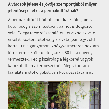
A városok jelene és jövője szempontjából milyen
jelentősége lehet a permakultúrának?
A permakultúrát bárhol lehet használni, nincs
különbség a szemléletben, bárhol is dolgozol
vele. Ez egy tervezői szemlélet: tervezhetsz vele
erkélyt, közterületet vagy a sivatagban egy zöld
kertet. Én a gangomon 6 négyzetméteren hoztam
létre termesztőfelületet, közel 80 fajta növényt
termesztek. Pedig kizárólag a légkörrel vagyok
kapcsolatban a természetből. Mégis tudtam
kialakítani élőhelyeket, van két dézsatavam is.