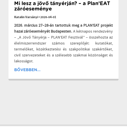
Mi lesz a jövő tányérján? – a Plan’EAT
záróeseménye
Katalin Varsányi
•
2026-04-01
2026. március 27–28-án tartottuk meg a PLAN’EAT projekt
hazai záróeseményét Budapesten.
A kétnapos rendezvény
– „A Jövő Tányérja – PLAN’EAT Fesztivál” – összehozta az
élelmiszerrendszer számos szereplőjét: kutatókat,
termelőket, közétkeztetési és szakpolitikai szakértőket,
civil szervezeteket és a szélesebb szakmai közönséget és
lakosságot.
BŐVEBBEN...