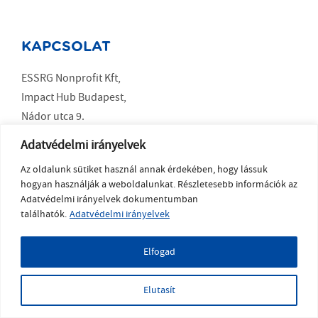
KAPCSOLAT
ESSRG Nonprofit Kft,
Impact Hub Budapest,
Nádor utca 9.
Budapest 1051
Adatvédelmi irányelvek
Az oldalunk sütiket használ annak érdekében, hogy lássuk
SOCIAL MEDIA
hogyan használják a weboldalunkat. Részletesebb információk az
Adatvédelmi irányelvek dokumentumban
LinkedIn
találhatók.
Adatvédelmi irányelvek
YouTube
Elfogad
Copyright ESSRG © 2023 a weboldalt készítette
MelkwegDigital
Elutasít