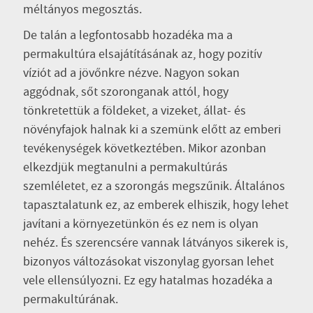
méltányos megosztás.
De talán a legfontosabb hozadéka ma a
permakultúra elsajátításának az, hogy pozitív
víziót ad a jövőnkre nézve. Nagyon sokan
aggódnak, sőt szoronganak attól, hogy
tönkretettük a földeket, a vizeket, állat- és
növényfajok halnak ki a szemünk előtt az emberi
tevékenységek következtében. Mikor azonban
elkezdjük megtanulni a permakultúrás
szemléletet, ez a szorongás megszűnik. Általános
tapasztalatunk ez, az emberek elhiszik, hogy lehet
javítani a környezetünkön és ez nem is olyan
nehéz. És szerencsére vannak látványos sikerek is,
bizonyos változásokat viszonylag gyorsan lehet
vele ellensúlyozni. Ez egy hatalmas hozadéka a
permakultúrának.