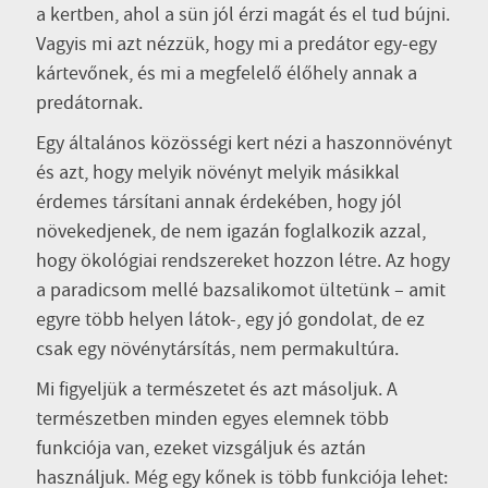
a kertben, ahol a sün jól érzi magát és el tud bújni.
Vagyis mi azt nézzük, hogy mi a predátor egy-egy
kártevőnek, és mi a megfelelő élőhely annak a
predátornak.
Egy általános közösségi kert nézi a haszonnövényt
és azt, hogy melyik növényt melyik másikkal
érdemes társítani annak érdekében, hogy jól
növekedjenek, de nem igazán foglalkozik azzal,
hogy ökológiai rendszereket hozzon létre. Az hogy
a paradicsom mellé bazsalikomot ültetünk – amit
egyre több helyen látok-, egy jó gondolat, de ez
csak egy növénytársítás, nem permakultúra.
Mi figyeljük a természetet és azt másoljuk. A
természetben minden egyes elemnek több
funkciója van, ezeket vizsgáljuk és aztán
használjuk. Még egy kőnek is több funkciója lehet: