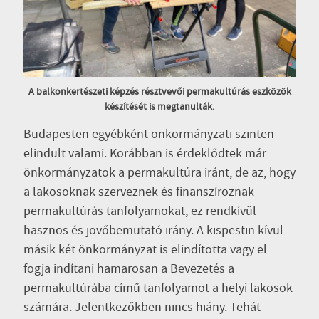
A balkonkertészeti képzés résztvevői permakultúrás eszközök
készítését is megtanulták.
Budapesten egyébként önkormányzati szinten
elindult valami. Korábban is érdeklődtek már
önkormányzatok a permakultúra iránt, de az, hogy
a lakosoknak szerveznek és finanszíroznak
permakultúrás tanfolyamokat, ez rendkívül
hasznos és jövőbemutató irány. A kispestin kívül
másik két önkormányzat is elindította vagy el
fogja indítani hamarosan a Bevezetés a
permakultúrába című tanfolyamot a helyi lakosok
számára. Jelentkezőkben nincs hiány. Tehát