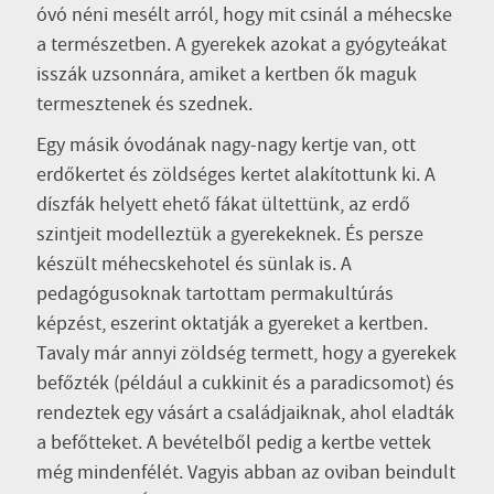
óvó néni mesélt arról, hogy mit csinál a méhecske
a természetben. A gyerekek azokat a gyógyteákat
isszák uzsonnára, amiket a kertben ők maguk
termesztenek és szednek.
Egy másik óvodának nagy-nagy kertje van, ott
erdőkertet és zöldséges kertet alakítottunk ki. A
díszfák helyett ehető fákat ültettünk, az erdő
szintjeit modelleztük a gyerekeknek. És persze
készült méhecskehotel és sünlak is. A
pedagógusoknak tartottam permakultúrás
képzést, eszerint oktatják a gyereket a kertben.
Tavaly már annyi zöldség termett, hogy a gyerekek
befőzték (például a cukkinit és a paradicsomot) és
rendeztek egy vásárt a családjaiknak, ahol eladták
a befőtteket. A bevételből pedig a kertbe vettek
még mindenfélét. Vagyis abban az oviban beindult