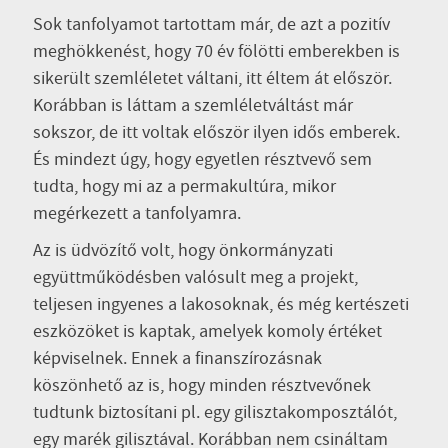
Sok tanfolyamot tartottam már, de azt a pozitív
meghökkenést, hogy 70 év fölötti emberekben is
sikerült szemléletet váltani, itt éltem át először.
Korábban is láttam a szemléletváltást már
sokszor, de itt voltak először ilyen idős emberek.
És mindezt úgy, hogy egyetlen résztvevő sem
tudta, hogy mi az a permakultúra, mikor
megérkezett a tanfolyamra.
Az is üdvözítő volt, hogy önkormányzati
együttműködésben valósult meg a projekt,
teljesen ingyenes a lakosoknak, és még kertészeti
eszközöket is kaptak, amelyek komoly értéket
képviselnek. Ennek a finanszírozásnak
köszönhető az is, hogy minden résztvevőnek
tudtunk biztosítani pl. egy gilisztakomposztálót,
egy marék gilisztával. Korábban nem csináltam