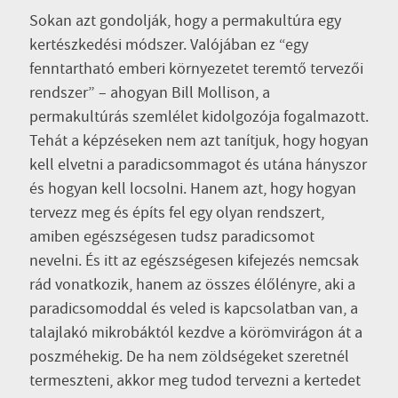
Sokan azt gondolják, hogy a permakultúra egy
kertészkedési módszer. Valójában ez “egy
fenntartható emberi környezetet teremtő tervezői
rendszer” – ahogyan Bill Mollison, a
permakultúrás szemlélet kidolgozója fogalmazott.
Tehát a képzéseken nem azt tanítjuk, hogy hogyan
kell elvetni a paradicsommagot és utána hányszor
és hogyan kell locsolni. Hanem azt, hogy hogyan
tervezz meg és építs fel egy olyan rendszert,
amiben egészségesen tudsz paradicsomot
nevelni. És itt az egészségesen kifejezés nemcsak
rád vonatkozik, hanem az összes élőlényre, aki a
paradicsomoddal és veled is kapcsolatban van, a
talajlakó mikrobáktól kezdve a körömvirágon át a
poszméhekig. De ha nem zöldségeket szeretnél
termeszteni, akkor meg tudod tervezni a kertedet