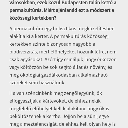
városokban, ezek közül Budapesten talán kettő a
permakultúrás. Miért ajánlanád ezt a módszert a
közösségi kertekben?
A permakultúra egy holisztikus megközelítésben
alakítja ki a kertet. A permakultúrás közösségi
kertekben szinte bizonyosan nagyobb a
biodiverzitás, mert élőhelyeket hozunk létre, nem
csak ágyásokat. Azért így csináljuk, hogy érkezzen
vagy költözzön be sok segítő állat és növény, és
még ökológiai gazdálkodásban alkalmazható
szereket sem használunk.
Ha van széncinkénk meg zengőlegyünk, ők
elfogyasztják a kártevőket, de ehhez nekik
megfelelő élőhelyet kell kialakítani, hogy ők is
beköltözzenek a kertbe. Jöjjön be a süni, egye
meg a meztelencsigát, de ehhez kell olyan hely is