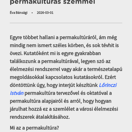
permakultúrás szemmel
Éva Bánsági
•
2026-03-01
Egyre többet hallani a permakultúráról, ám még
mindig nem ismert széles körben, és sok tévhit is
övezi. Kutatóként mi is egyre gyakrabban
találkozunk a permakultúrával, legyen szó az
élelmezési rendszerrel vagy akár a természetalapú
megoldásokkal kapcsolatos kutatásokról. Ezért
döntöttünk úgy, hogy interjút készítünk
Lőrinczi
István
permakultúra tervezővel és oktatóval a
permakultúra alapjairól és arról, hogy hogyan
járulhat hozzá ez a szemlélet a városi élelmezési
rendszerek átalakításához.
Mi az a permakultúra?