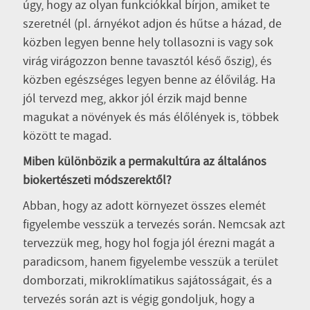
úgy, hogy az olyan funkciókkal bírjon, amiket te
szeretnél (pl. árnyékot adjon és hűtse a házad, de
közben legyen benne hely tollasozni is vagy sok
virág virágozzon benne tavasztól késő őszig), és
közben egészséges legyen benne az élővilág. Ha
jól tervezd meg, akkor jól érzik majd benne
magukat a növények és más élőlények is, többek
között te magad.
Miben különbözik a permakultúra az általános
biokertészeti módszerektől?
Abban, hogy az adott környezet összes elemét
figyelembe vesszük a tervezés során. Nemcsak azt
tervezzük meg, hogy hol fogja jól érezni magát a
paradicsom, hanem figyelembe vesszük a terület
domborzati, mikroklímatikus sajátosságait, és a
tervezés során azt is végig gondoljuk, hogy a