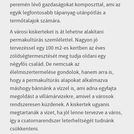
peremén lévő gazdaságokat komposzttal, ami az
egyik legfontosabb tápanyag-utánpótlás a
termőtalajok számára.
A városi kiskerteket is át lehetne alakítani
permakultúrás szemlélettel. Nagyon jó
tervezéssel egy 100 m2-es kertben az éves
zöldségtermesztését meg tudja oldani egy
négyfős család. De nemcsak az
élelmiszertermelése gondolok, hanem arra is,
hogy a permakultúrás alapokat alkalmazva
máshogy bánnánk a vízzel is, ami adna egyfajta
megoldást a villámárvizekre, amivel a városok
rendszeresen küzdenek. A kiskertek ugyanis
megtartanák a vizet, ha jól lenne tervezve a város,
így a csatornarendszer leterheltségét tudnánk
csökkenteni.