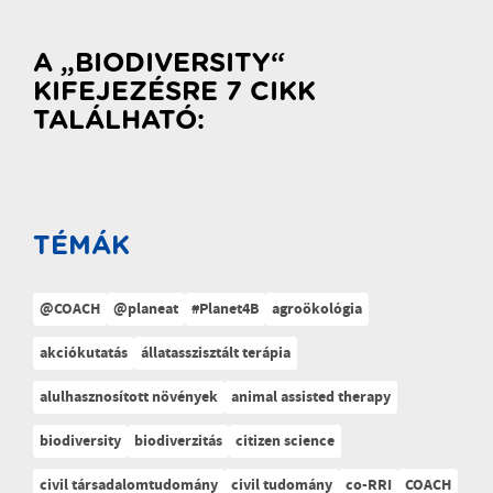
A „BIODIVERSITY“
KIFEJEZÉSRE 7 CIKK
TALÁLHATÓ:
TÉMÁK
@COACH
@planeat
#Planet4B
agroökológia
akciókutatás
állatasszisztált terápia
alulhasznosított növények
animal assisted therapy
biodiversity
biodiverzitás
citizen science
civil társadalomtudomány
civil tudomány
co-RRI
COACH