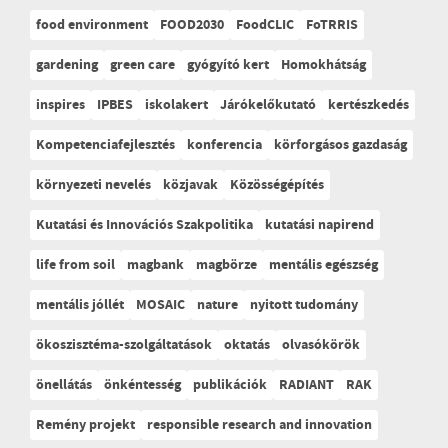
food environment
FOOD2030
FoodCLIC
FoTRRIS
gardening
green care
gyógyító kert
Homokhátság
inspires
IPBES
iskolakert
Járókelőkutató
kertészkedés
Kompetenciafejlesztés
konferencia
körforgásos gazdaság
környezeti nevelés
közjavak
Közösségépítés
Kutatási és Innovációs Szakpolitika
kutatási napirend
life from soil
magbank
magbörze
mentális egészség
mentális jóllét
MOSAIC
nature
nyitott tudomány
ökoszisztéma-szolgáltatások
oktatás
olvasókörök
önellátás
önkéntesség
publikációk
RADIANT
RAK
Remény projekt
responsible research and innovation