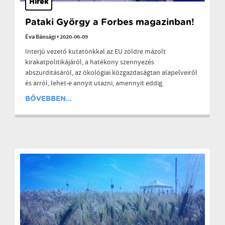
Hírek
Pataki György a Forbes magazinban!
Éva Bánsági
•
2020-06-09
Interjú vezető kutatónkkal az EU zöldre mázolt
kirakatpolitikájáról, a hatékony szennyezés
abszurditásáról, az ökológiai közgazdaságtan alapelveiről
és arról, lehet-e annyit utazni, amennyit eddig.
BŐVEBBEN...