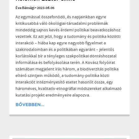
Éva Bánsági
•
2023-04-06
Az egymással összefonódó, és napjainkban egyre
kritikusabbá váló ökológiai-társadalmi problémák
mindeddig sajnos kevés érdemi politikai beavatkozáshoz
vezettek. Ez azt jelzi, hogy a tudomány és politika közötti
interakció – hiába kap egyre nagyobb figyelmet a
szakirodalomban és a politikában egyaránt – jelentős
korlátokkal bír a tényleges szakpolitikai döntéshozatal
informálása és befolyásolása terén. A Kovász folyóirat
számában megjelent írás három, a biodiverzitás politika
eltérő szintjein működő, a tudomány-politika közti
interakciót intézményesítő esetet hasonlít össze, egy
hároméves, kvalitatív-etnográfiai módszereket alkalmazó
kutatási projekt eredményeire alapozva.
BŐVEBBEN...