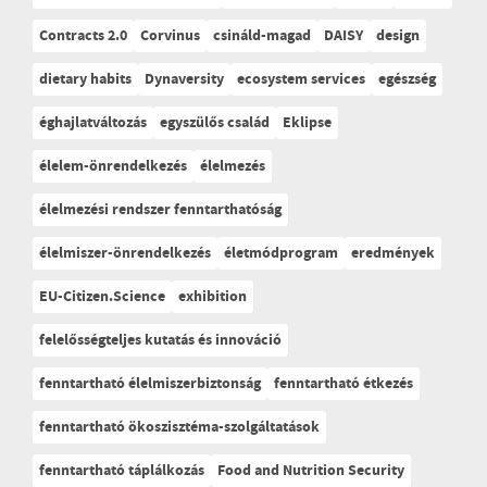
Contracts 2.0
Corvinus
csináld-magad
DAISY
design
dietary habits
Dynaversity
ecosystem services
egészség
éghajlatváltozás
egyszülős család
Eklipse
élelem-önrendelkezés
élelmezés
élelmezési rendszer fenntarthatóság
élelmiszer-önrendelkezés
életmódprogram
eredmények
EU-Citizen.Science
exhibition
felelősségteljes kutatás és innováció
fenntartható élelmiszerbiztonság
fenntartható étkezés
fenntartható ökoszisztéma-szolgáltatások
fenntartható táplálkozás
Food and Nutrition Security