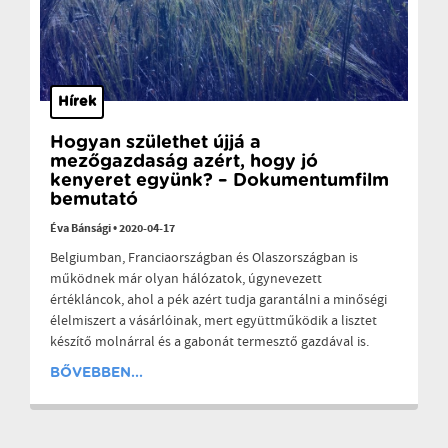
Hírek
Hogyan születhet újjá a
mezőgazdaság azért, hogy jó
kenyeret együnk? – Dokumentumfilm
bemutató
Éva Bánsági
•
2020-04-17
Belgiumban, Franciaországban és Olaszországban is
működnek már olyan hálózatok, úgynevezett
értékláncok, ahol a pék azért tudja garantálni a minőségi
élelmiszert a vásárlóinak, mert együttműködik a lisztet
készítő molnárral és a gabonát termesztő gazdával is.
BŐVEBBEN...