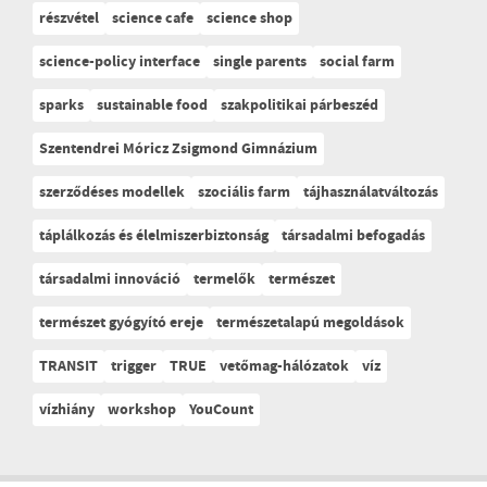
részvétel
science cafe
science shop
science-policy interface
single parents
social farm
sparks
sustainable food
szakpolitikai párbeszéd
Szentendrei Móricz Zsigmond Gimnázium
szerződéses modellek
szociális farm
tájhasználatváltozás
táplálkozás és élelmiszerbiztonság
társadalmi befogadás
társadalmi innováció
termelők
természet
természet gyógyító ereje
természetalapú megoldások
TRANSIT
trigger
TRUE
vetőmag-hálózatok
víz
vízhiány
workshop
YouCount