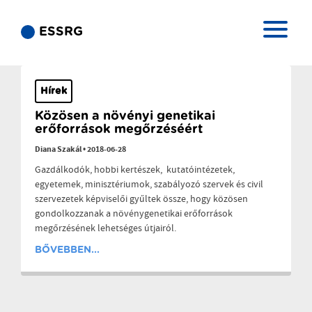
ESSRG
Hírek
Közösen a növényi genetikai
erőforrások megőrzéséért
Diana Szakál
•
2018-06-28
Gazdálkodók, hobbi kertészek, kutatóintézetek,
egyetemek, minisztériumok, szabályozó szervek és civil
szervezetek képviselői gyűltek össze, hogy közösen
gondolkozzanak a növénygenetikai erőforrások
megőrzésének lehetséges útjairól.
BŐVEBBEN...