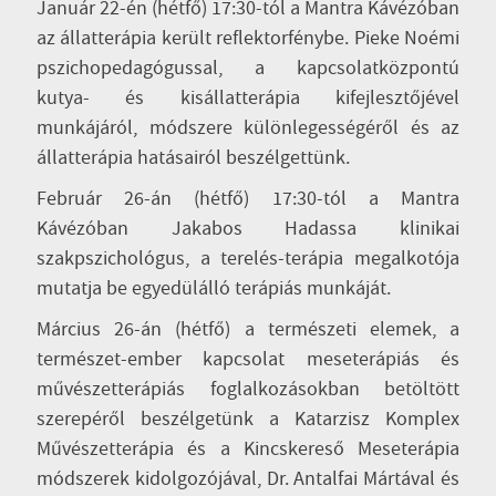
Január 22-én (hétfő) 17:30-tól a Mantra Kávézóban
az állatterápia került reflektorfénybe. Pieke Noémi
pszichopedagógussal, a kapcsolatközpontú
kutya- és kisállatterápia kifejlesztőjével
munkájáról, módszere különlegességéről és az
állatterápia hatásairól beszélgettünk.
Február 26-án (hétfő) 17:30-tól a Mantra
Kávézóban Jakabos Hadassa klinikai
szakpszichológus, a terelés-terápia megalkotója
mutatja be egyedülálló terápiás munkáját.
Március 26-án (hétfő) a természeti elemek, a
természet-ember kapcsolat meseterápiás és
művészetterápiás foglalkozásokban betöltött
szerepéről beszélgetünk a Katarzisz Komplex
Művészetterápia és a Kincskereső Meseterápia
módszerek kidolgozójával, Dr. Antalfai Mártával és