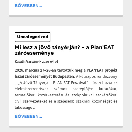
BŐVEBBEN...
Uncategorized
Mi lesz a jövő tányérján? – a Plan’EAT
záróeseménye
Katalin Varsányi
•
2026-04-01
2026. március 27–28-án tartottuk meg a PLAN’EAT projekt
hazai záróeseményét Budapesten.
A kétnapos rendezvény
– „A Jövő Tányérja – PLAN’EAT Fesztivál” – összehozta az
élelmiszerrendszer számos szereplőjét: kutatókat,
termelőket, közétkeztetési és szakpolitikai szakértőket,
civil szervezeteket és a szélesebb szakmai közönséget és
lakosságot.
BŐVEBBEN...