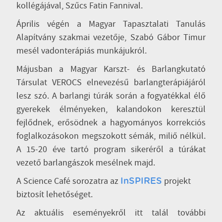
kollégájával, Szűcs Fatin Fannival.
Április végén a Magyar Tapasztalati Tanulás
Alapítvány szakmai vezetője, Szabó Gábor Timur
mesél vadonterápiás munkájukról.
Májusban a Magyar Karszt- és Barlangkutató
Társulat VEROCS elnevezésű barlangterápiájáról
lesz szó. A barlangi túrák során a fogyatékkal élő
gyerekek élményeken, kalandokon keresztül
fejlődnek, erősödnek a hagyományos korrekciós
foglalkozásokon megszokott sémák, miliő nélkül.
A 15-20 éve tartó program sikeréről a túrákat
vezető barlangászok mesélnek majd.
A Science Café sorozatra az
projekt
InSPIRES
biztosít lehetőséget.
Az aktuális eseményekről itt talál további