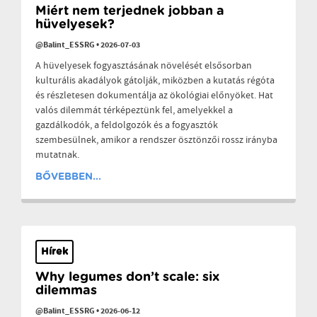
Miért nem terjednek jobban a
hüvelyesek?
@Balint_ESSRG
•
2026-07-03
A hüvelyesek fogyasztásának növelését elsősorban
kulturális akadályok gátolják, miközben a kutatás régóta
és részletesen dokumentálja az ökológiai előnyöket. Hat
valós dilemmát térképeztünk fel, amelyekkel a
gazdálkodók, a feldolgozók és a fogyasztók
szembesülnek, amikor a rendszer ösztönzői rossz irányba
mutatnak.
BŐVEBBEN...
Hírek
Why legumes don’t scale: six
dilemmas
@Balint_ESSRG
•
2026-06-12