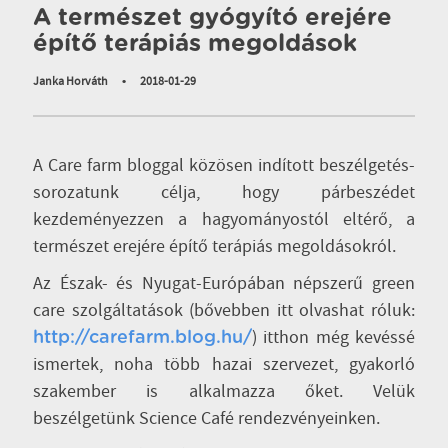
A természet gyógyító erejére
építő terápiás megoldások
Janka Horváth
•
2018-01-29
A Care farm bloggal közösen indított beszélgetés-
sorozatunk célja, hogy párbeszédet
kezdeményezzen a hagyományostól eltérő, a
természet erejére építő terápiás megoldásokról.
Az Észak- és Nyugat-Európában népszerű green
care szolgáltatások (bővebben itt olvashat róluk:
) itthon még kevéssé
http://carefarm.blog.hu/
ismertek, noha több hazai szervezet, gyakorló
szakember is alkalmazza őket. Velük
beszélgetünk Science Café rendezvényeinken.