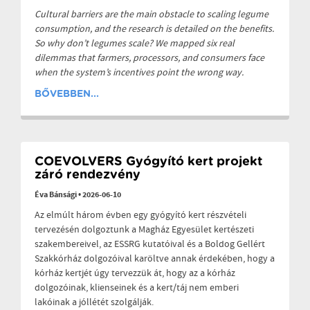
Cultural barriers are the main obstacle to scaling legume
consumption, and the research is detailed on the benefits.
So why don’t legumes scale? We mapped six real
dilemmas that farmers, processors, and consumers face
when the system’s incentives point the wrong way.
BŐVEBBEN...
COEVOLVERS Gyógyító kert projekt
záró rendezvény
Éva Bánsági
•
2026-06-10
Az elmúlt három évben egy gyógyító kert részvételi
tervezésén dolgoztunk a Magház Egyesület kertészeti
szakembereivel, az ESSRG kutatóival és a Boldog Gellért
Szakkórház dolgozóival karöltve annak érdekében, hogy a
kórház kertjét úgy tervezzük át, hogy az a kórház
dolgozóinak, klienseinek és a kert/táj nem emberi
lakóinak a jóllétét szolgálják.