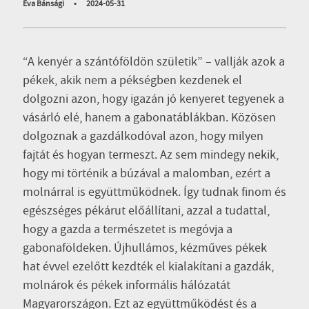
Éva Bánsági
•
2024-05-31
“A kenyér a szántóföldön születik” – vallják azok a
pékek, akik nem a pékségben kezdenek el
dolgozni azon, hogy igazán jó kenyeret tegyenek a
vásárló elé, hanem a gabonatáblákban. Közösen
dolgoznak a gazdálkodóval azon, hogy milyen
fajtát és hogyan termeszt. Az sem mindegy nekik,
hogy mi történik a búzával a malomban, ezért a
molnárral is együttműködnek. Így tudnak finom és
egészséges pékárut előállítani, azzal a tudattal,
hogy a gazda a természetet is megóvja a
gabonaföldeken.
Újhullámos, kézműves pékek
hat évvel ezelőtt kezdték el kialakítani a gazdák,
molnárok és pékek informális hálózatát
Magyarországon. Ezt az együttműködést és a