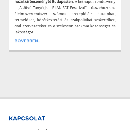
hazai záróeseményét Budapesten.
A kétnapos rendezvény
– „A Jövő Tányérja – PLAN’EAT Fesztivál” – összehozta az
élelmiszerrendszer számos szereplőjét: kutatókat,
termelőket, közétkeztetési és szakpolitikai szakértőket,
civil szervezeteket és a szélesebb szakmai közönséget és
lakosságot.
BŐVEBBEN...
KAPCSOLAT