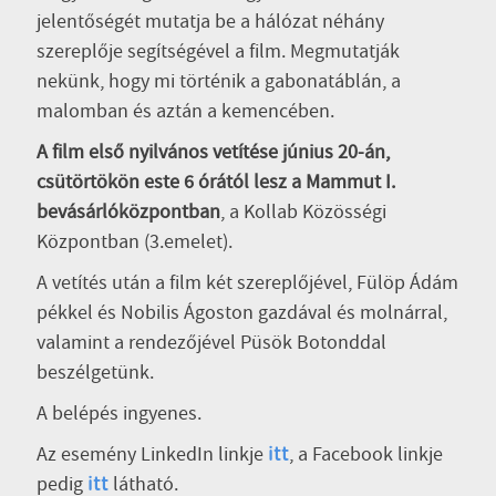
jelentőségét mutatja be a hálózat néhány
szereplője segítségével a film. Megmutatják
nekünk, hogy mi történik a gabonatáblán, a
malomban és aztán a kemencében.
A film első nyilvános vetítése június 20-án,
csütörtökön este 6 órától lesz a Mammut I.
bevásárlóközpontban
, a Kollab Közösségi
Központban (3.emelet).
A vetítés után a film két szereplőjével, Fülöp Ádám
pékkel és Nobilis Ágoston gazdával és molnárral,
valamint a rendezőjével Püsök Botonddal
beszélgetünk.
A belépés ingyenes.
Az esemény LinkedIn linkje
, a Facebook linkje
itt
pedig
látható.
itt