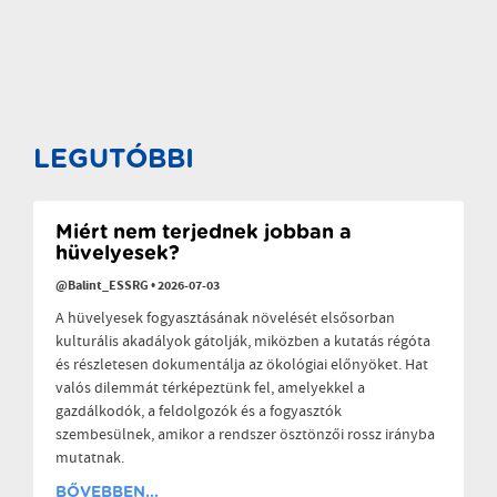
LEGUTÓBBI
Miért nem terjednek jobban a
hüvelyesek?
@Balint_ESSRG
•
2026-07-03
A hüvelyesek fogyasztásának növelését elsősorban
kulturális akadályok gátolják, miközben a kutatás régóta
és részletesen dokumentálja az ökológiai előnyöket. Hat
valós dilemmát térképeztünk fel, amelyekkel a
gazdálkodók, a feldolgozók és a fogyasztók
szembesülnek, amikor a rendszer ösztönzői rossz irányba
mutatnak.
BŐVEBBEN...