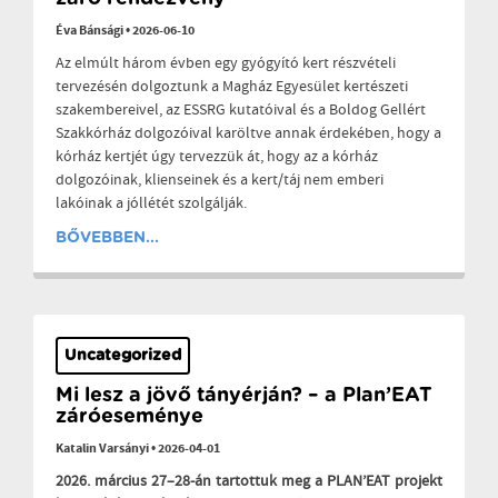
Éva Bánsági
•
2026-06-10
Az elmúlt három évben egy gyógyító kert részvételi
tervezésén dolgoztunk a Magház Egyesület kertészeti
szakembereivel, az ESSRG kutatóival és a Boldog Gellért
Szakkórház dolgozóival karöltve annak érdekében, hogy a
kórház kertjét úgy tervezzük át, hogy az a kórház
dolgozóinak, klienseinek és a kert/táj nem emberi
lakóinak a jóllétét szolgálják.
BŐVEBBEN...
Uncategorized
Mi lesz a jövő tányérján? – a Plan’EAT
záróeseménye
Katalin Varsányi
•
2026-04-01
2026. március 27–28-án tartottuk meg a PLAN’EAT projekt