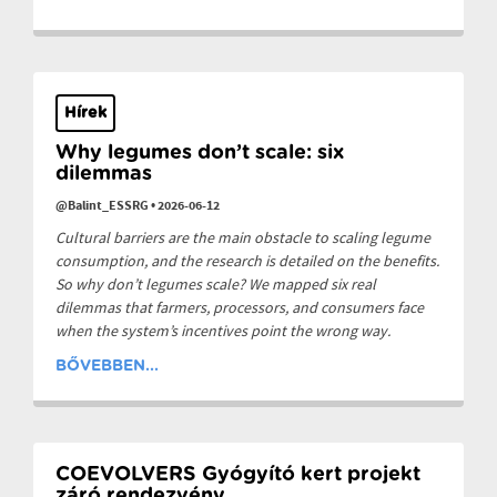
Hírek
Why legumes don’t scale: six
dilemmas
@Balint_ESSRG
•
2026-06-12
Cultural barriers are the main obstacle to scaling legume
consumption, and the research is detailed on the benefits.
So why don’t legumes scale? We mapped six real
dilemmas that farmers, processors, and consumers face
when the system’s incentives point the wrong way.
BŐVEBBEN...
COEVOLVERS Gyógyító kert projekt
záró rendezvény