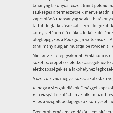
tananyag bizonyos részeit (mint például a
szükséges a természetbe kimenve átadni 
kapcsolódó tudásanyag sokkal hatékonyab
tartott foglalkozásokkal – erre dolgozott k
környezetében élő diákok felkészüléséhez
blogbejegyzés a Pedagógia változások – A 
tanulmány alapján mutatja be röviden a Te
Mint arra a Terepgyakorlati Praktikum is e
között szerepel (az életközösségekhez ka
életközösségek és a lakóhelyhez legközele
A szerző a vas megyei középiskolákban vé
hogy a vizsgált diákok Őrséggel kapcsol
a vizsgált iskolákban az alkalmazott t
és a vizsgált pedagógusok környezeti n
Ezen problémák megoldására, enyhítésére 