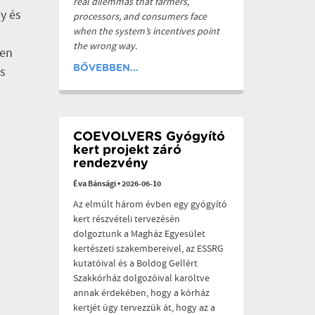
real dilemmas that farmers,
y és
processors, and consumers face
when the system’s incentives point
the wrong way.
ben
BŐVEBBEN...
és
COEVOLVERS Gyógyító
kert projekt záró
rendezvény
Éva Bánsági
•
2026-06-10
Az elmúlt három évben egy gyógyító
kert részvételi tervezésén
dolgoztunk a Magház Egyesület
kertészeti szakembereivel, az ESSRG
kutatóival és a Boldog Gellért
Szakkórház dolgozóival karöltve
annak érdekében, hogy a kórház
kertjét úgy tervezzük át, hogy az a