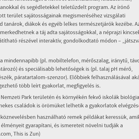
anokkal és segédletekkel teletűzdelt program. Az írónő
ott terület sajátosságainak megismeréséhez vizsgálati
 tanárok, diákok és egyéb lelkes természetjárók kezébe. A
rkedhetnek a táj adta sajátosságokkal, a néprajzi kincse
títható részével interaktív, gondolkodtató módon – „játszv
 mindennapibb (pl. mobiltelefon, mérőszalag, iránytű, táv
tározó) és speciálisabb lehetőségek is (pl. talaj pH mérő,
sészék, páratartalom-szenzor). Előbbiek felhasználásával ak
ezhető több leírt gyakorlat, megfigyelés is.
i Nemzeti Park területén és környékén fekvő iskolák biológi
mekes családok is örömüket lelhetik a gyakorlatok elvégzé
, köznevelésben használható remek példákat keressük, ami
élményeit gyarapítani, és ismereteit növelni tudják a
com, This is Zun)