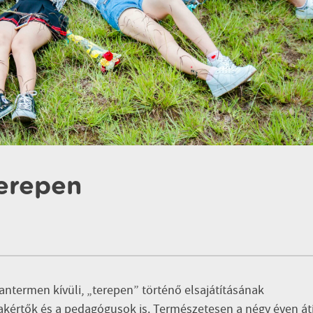
terepen
antermen kívüli, „terepen” történő elsajátításának
akértők és a pedagógusok is. Természetesen a négy éven át