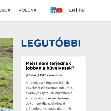
USOK
RÓLUNK
EN
HU
Mi
COEVOLVERS
is
Gyógyító
ott
kert
Pos
voltunk
projekt
a
záró
LEGUTÓBBI
“Planetáris
rendezvény
navi
egészség
a
polikrízis
idején”
című
Miért nem terjednek
konferencián
jobban a hüvelyesek?
@Balint_ESSRG
•
2026-07-03
A hüvelyesek fogyasztásának
növelését elsősorban kulturális
akadályok gátolják, miközben a
kutatás régóta és részletesen
dokumentálja az ökológiai
előnyöket. Hat valós dilemmát