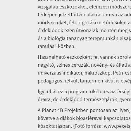
vizsgálati eszközökkel, elemzési módszert
térképen jelzett útvonalakra bontva az ad
módszereket, feldolgozási metódusokat ad
érdeklődők ezen útvonalak mentén megisme
és a biológia tananyag terepmunkán elsajá
tanulás” közben.
Használható eszközként fel vannak sorolva
nagyító, színes ceruzák, növény- és állatha
univerzális indikátor, mikroszkóp, Petri-c
pedagógus nélkül, tantermen kívül is elvég
Így tehát ez a program tökéletes az Őrség
óráira; de érdeklődő természetjárók, gyer
A Planet 4B Projektben pontosan az ilyen
követve a diákok bioszférával kapcsolatos 
közoktatásban. (Fotó forrása: www.pexels.