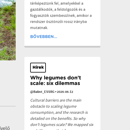
térképeztünk fel, amelyekkel a
gazdálkodók, a feldolgozók és a
fogyasztók szembesülnek, amikor a
rendszer ösztönzői rossz irányba
mutatnak.
BŐVEBBEN...
Hírek
Why legumes don’t
scale: six dilemmas
@Balint_ESSRG
•
2026-06-12
Cultural barriers are the main
obstacle to scaling legume
consumption, and the research is
detailed on the benefits. So why
don’t legumes scale? We mapped six
ívelő