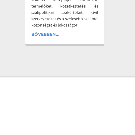
számos szereplőjét: kutatókat,
termelőket, közétkeztetési és
szakpolitikai szakértőket, civil
szervezeteket és a szélesebb szakmai
közönséget és lakosságot.
BŐVEBBEN...