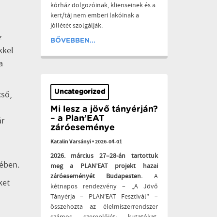
kórház dolgozóinak, klienseinek és a
kert/táj nem emberi lakóinak a
jóllétét szolgálják.
z
BŐVEBBEN...
kkel
a
Uncategorized
cső,
Mi lesz a jövő tányérján?
– a Plan’EAT
ár
záróeseménye
Katalin Varsányi
•
2026-04-01
a
2026. március 27–28-án tartottuk
sében.
meg a PLAN’EAT projekt hazai
záróeseményét Budapesten.
A
ket
kétnapos rendezvény – „A Jövő
Tányérja – PLAN’EAT Fesztivál” –
összehozta az élelmiszerrendszer