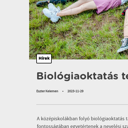
Hírek
Biológiaoktatás 
Eszter Kelemen
•
2023-11-29
A középiskolákban folyó biológiaoktatás t
fontosságában egyetértenek a nevelési sz