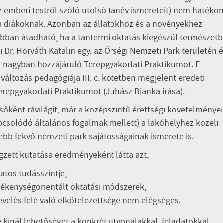
z emberi testről szóló utolsó tanév ismereteit) nem hatékon
a diákoknak. Azonban az állatokhoz és a növényekhez
ban átadható, ha a tantermi oktatás kiegészül természet
i Dr. Horváth Katalin egy, az Őrségi Nemzeti Park területén 
 nagyban hozzájáruló Terepgyakorlati Praktikumot. E
változás pedagógiája III. c. kötetben megjelent eredeti
repgyakorlati Praktikumot (Juhász Bianka írása).
lsőként rávilágít, már a középszintű érettségi követelményei
pcsolódó általános fogalmak mellett) a lakóhelyhez közeli
bb fekvő nemzeti park sajátosságainak ismerete is.
gzett kutatása eredményeként látta azt,
atos tudásszintje,
evékenységorientált oktatási módszerek,
evelés felé való elkötelezettsége nem elégséges.
kínál lehetőséget a konkrét útvonalakkal, feladatokkal,