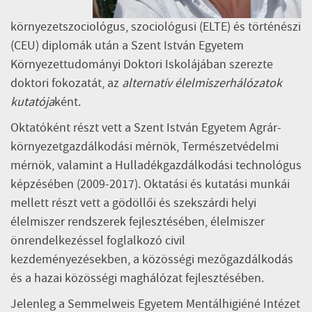
környezetszociológus, szociológusi (ELTE) és történészi
(CEU) diplomák után a Szent István Egyetem
Környezettudományi Doktori Iskolájában szerezte
doktori fokozatát, az
alternatív élelmiszerhálózatok
kutatója
ként.
Oktatóként részt vett a Szent István Egyetem Agrár-
környezetgazdálkodási mérnök, Természetvédelmi
mérnök, valamint a Hulladékgazdálkodási technológus
képzésében (2009-2017). Oktatási és kutatási munkái
mellett részt vett a gödöllői és szekszárdi helyi
élelmiszer rendszerek fejlesztésében, élelmiszer
önrendelkezéssel foglalkozó civil
kezdeményezésekben, a közösségi mezőgazdálkodás
és a hazai közösségi maghálózat fejlesztésében.
Jelenleg a Semmelweis Egyetem Mentálhigiéné Intézet