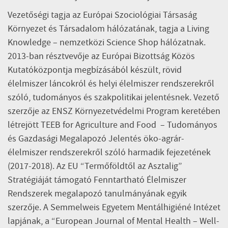
Vezetőségi tagja az Európai Szociológiai Társaság
Környezet és Társadalom hálózatának, tagja a Living
Knowledge – nemzetközi Science Shop hálózatnak.
2013-ban résztvevője az Európai Bizottság Közös
Kutatóközpontja megbízásából készült, rövid
élelmiszer láncokról és helyi élelmiszer rendszerekről
szóló, tudományos és szakpolitikai jelentésnek. Vezető
szerzője az ENSZ Környezetvédelmi Program keretében
létrejött TEEB for Agriculture and Food – Tudományos
és Gazdasági Megalapozó Jelentés öko-agrár-
élelmiszer rendszerekről szóló harmadik fejezetének
(2017-2018). Az EU “Termőföldtől az Asztalig”
Stratégiáját támogató Fenntartható Élelmiszer
Rendszerek megalapozó tanulmányának egyik
szerzője. A Semmelweis Egyetem Mentálhigiéné Intézet
lapjának, a “European Journal of Mental Health – Well-