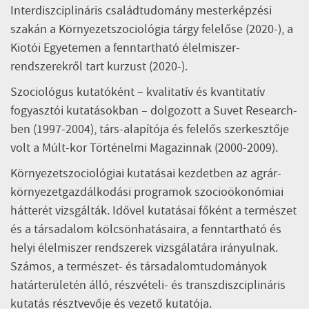
Interdiszciplináris családtudomány mesterképzési
szakán a Környezetszociológia tárgy felelőse (2020-), a
Kiotói Egyetemen a fenntartható élelmiszer-
rendszerekről tart kurzust (2020-).
Szociológus kutatóként – kvalitatív és kvantitatív
fogyasztói kutatásokban – dolgozott a Suvet Research-
ben (1997-2004), társ-alapítója és felelős szerkesztője
volt a Múlt-kor Történelmi Magazinnak (2000-2009).
Környezetszociológiai kutatásai kezdetben az agrár-
környezetgazdálkodási programok szocioökonómiai
hátterét vizsgálták. Idővel kutatásai főként a természet
és a társadalom kölcsönhatásaira, a fenntartható és
helyi élelmiszer rendszerek vizsgálatára irányulnak.
Számos, a természet- és társadalomtudományok
határterületén álló, részvételi- és transzdiszciplináris
kutatás résztvevője és vezető kutatója.