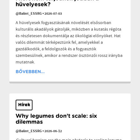
hüvelyesek?
@Balint_ESSRG
•
2026-07-03
A hüvelyesek fogyasztásának növelését elsősorban
kulturális akadályok gátolják, miközben a kutatás régóta
és részletesen dokumentálja az ökológiai előnyöket. Hat
valós dilemmát térképeztünk fel, amelyekkel a
gazdálkodók, a feldolgozók és a fogyasztók
szembesülnek, amikor a rendszer ösztönzői rossz irányba
mutatnak.
BŐVEBBEN...
Hírek
Why legumes don’t scale: six
dilemmas
@Balint_ESSRG
•
2026-06-12