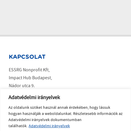
KAPCSOLAT
ESSRG Nonprofit Kft,
Impact Hub Budapest,
Nádor utca 9.
Budapest 1051
Adatvédelmi irányelvek
Az oldalunk sütiket használ annak érdekében, hogy lássuk
SOCIAL MEDIA
hogyan használják a weboldalunkat. Részletesebb információk az
Adatvédelmi irányelvek dokumentumban
LinkedIn
találhatók.
Adatvédelmi irányelvek