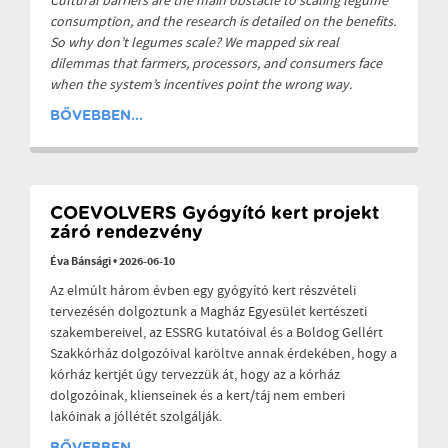
Cultural barriers are the main obstacle to scaling legume
consumption, and the research is detailed on the benefits.
So why don’t legumes scale? We mapped six real
dilemmas that farmers, processors, and consumers face
when the system’s incentives point the wrong way.
BŐVEBBEN...
COEVOLVERS Gyógyító kert projekt
záró rendezvény
Éva Bánsági
•
2026-06-10
Az elmúlt három évben egy gyógyító kert részvételi
tervezésén dolgoztunk a Magház Egyesület kertészeti
szakembereivel, az ESSRG kutatóival és a Boldog Gellért
Szakkórház dolgozóival karöltve annak érdekében, hogy a
kórház kertjét úgy tervezzük át, hogy az a kórház
dolgozóinak, klienseinek és a kert/táj nem emberi
lakóinak a jóllétét szolgálják.