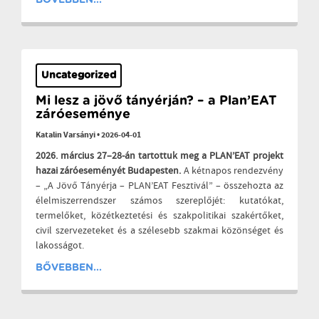
BŐVEBBEN...
Uncategorized
Mi lesz a jövő tányérján? – a Plan’EAT
záróeseménye
Katalin Varsányi
•
2026-04-01
2026. március 27–28-án tartottuk meg a PLAN’EAT projekt
hazai záróeseményét Budapesten.
A kétnapos rendezvény
– „A Jövő Tányérja – PLAN’EAT Fesztivál” – összehozta az
élelmiszerrendszer számos szereplőjét: kutatókat,
termelőket, közétkeztetési és szakpolitikai szakértőket,
civil szervezeteket és a szélesebb szakmai közönséget és
lakosságot.
BŐVEBBEN...