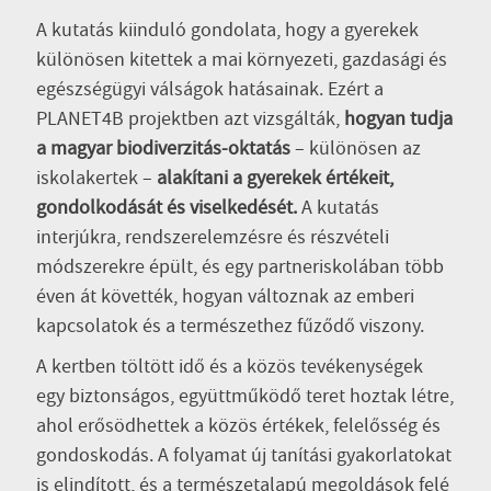
A kutatás kiinduló gondolata, hogy a gyerekek
különösen kitettek a mai környezeti, gazdasági és
egészségügyi válságok hatásainak. Ezért a
PLANET4B projektben azt vizsgálták,
hogyan tudja
a magyar biodiverzitás-oktatás
– különösen az
iskolakertek –
alakítani a gyerekek értékeit,
gondolkodását és viselkedését.
A kutatás
interjúkra, rendszerelemzésre és részvételi
módszerekre épült, és egy partneriskolában több
éven át követték, hogyan változnak az emberi
kapcsolatok és a természethez fűződő viszony.
A kertben töltött idő és a közös tevékenységek
egy biztonságos, együttműködő teret hoztak létre,
ahol erősödhettek a közös értékek, felelősség és
gondoskodás. A folyamat új tanítási gyakorlatokat
is elindított, és a természetalapú megoldások felé