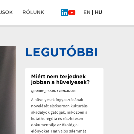
USOK
RÓLUNK
EN
HU
Mi
COEVOLVERS
is
Gyógyító
ott
kert
Pos
voltunk
projekt
a
záró
LEGUTÓBBI
“Planetáris
rendezvény
navi
egészség
a
polikrízis
idején”
című
Miért nem terjednek
konferencián
jobban a hüvelyesek?
@Balint_ESSRG
•
2026-07-03
A hüvelyesek fogyasztásának
növelését elsősorban kulturális
akadályok gátolják, miközben a
kutatás régóta és részletesen
dokumentálja az ökológiai
előnyöket. Hat valós dilemmát