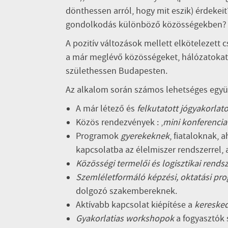
dönthessen arról, hogy mit eszik) érdekei
gondolkodás különböző közösségekben?
A pozitív változások mellett elkötelezett 
a már meglévő közösségeket, hálózatokat, 
születhessen Budapesten.
Az alkalom során számos lehetséges együ
A már létező és
felkutatott jógyakorlat
Közös rendezvények : ‚
mini konferencia’
Programok
gyerekeknek
, fiataloknak, 
kapcsolatba az élelmiszer rendszerrel, 
Közösségi termelői és logisztikai rends
Szemléletformáló képzési, oktatási pr
dolgozó szakembereknek.
Aktívabb kapcsolat kiépítése a
keresked
Gyakorlatias workshopok
a fogyasztók