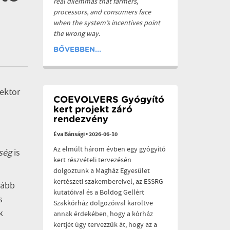
real dilemmas that farmers,
processors, and consumers face
when the system’s incentives point
the wrong way.
BŐVEBBEN...
ektor
COEVOLVERS Gyógyító
kert projekt záró
rendezvény
Éva Bánsági
•
2026-06-10
Az elmúlt három évben egy gyógyító
őség
is
kert részvételi tervezésén
dolgoztunk a Magház Egyesület
kertészeti szakembereivel, az ESSRG
vább
kutatóival és a Boldog Gellért
s
Szakkórház dolgozóival karöltve
k
annak érdekében, hogy a kórház
kertjét úgy tervezzük át, hogy az a