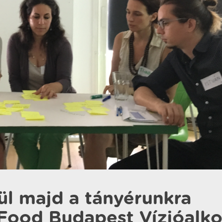
ül majd a tányérunkra
Food Budapest Vízióalko