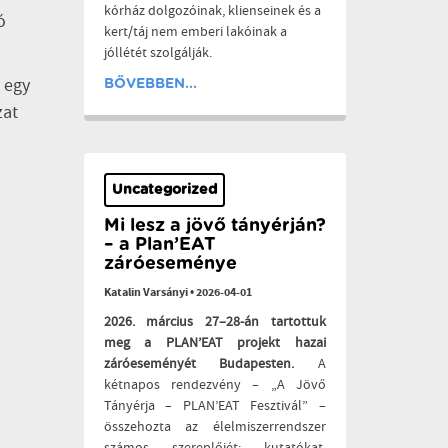
kórház dolgozóinak, klienseinek és a
ó
kert/táj nem emberi lakóinak a
jóllétét szolgálják.
y egy
BŐVEBBEN...
zat
Uncategorized
Mi lesz a jövő tányérján?
– a Plan’EAT
záróeseménye
Katalin Varsányi
•
2026-04-01
2026. március 27–28-án tartottuk
meg a PLAN’EAT projekt hazai
záróeseményét Budapesten.
A
kétnapos rendezvény – „A Jövő
Tányérja – PLAN’EAT Fesztivál” –
összehozta az élelmiszerrendszer