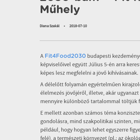
Műhely
Diana Szakál
•
2018-07-10
A
budapesti kezdeményez
Fit4Food
2030
képviselőivel együtt Július 5-én arra kere
képes lesz megfelelni a jövő kihívásainak.
A délelőtt folyamán egyértelműen kirajz
élelmezés jövőjéről, illetve, akár ugyanaz
mennyire különböző tartalommal töltjük f
E mellett azonban számos téma konziszte
gondolásra, mind szakpolitikai szinten, m
például, hogy hogyan lehet egyszerre figye
felé), a természeti környezet (pl.: az ökol