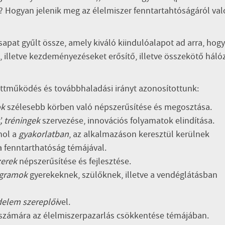
t? Hogyan jelenik meg az élelmiszer fenntartahtóságáról val
csapat gyűlt össze, amely kiváló kiindulóalapot ad arra, hog
illetve kezdeményezéseket erősítő, illetve összekötő háló
ttműködés és továbbhaladási irányt azonosítottunk:
ok
szélesebb körben való népszerűsítése és megosztása.
, tréningek
szervezése, innovációs folyamatok elindítása.
ahol a
gyakorlatban
, az alkalmazáson keresztül kerülnek
a fenntarthatóság témájával.
zerek
népszerűsítése és fejlesztése.
ogramok
gyerekeknek, szülőknek, illetve a vendéglátásban
elem szereplői
vel.
 számára az élelmiszerpazarlás csökkentése témájában.