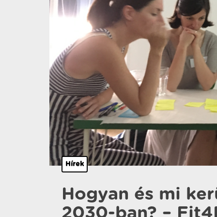
Hírek
Hogyan és mi ker
2030-ban? – Fit4