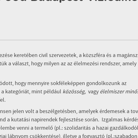
ése keretében civil szervezetek, a közszféra és a magánsz
stük a választ, hogy milyen az az élelmezési rendszer, amely
olódott, hogy mennyire sokféleképpen gondolkozunk az
t a kategóriát, mint például
közösség,
vagy
élelmiszer min
el.
nsen jelen volt a beszélgetésben, amelyek érdemesek a to
ind a kutatási napirendek fejlesztése során. Izgalmas kérdé
lembe venni a termelő (pl.: szolidaritás a hazai gazdálkodó
ógiai lábnyom csökkentése), illetve a fogyasztó (pl.:szabadon