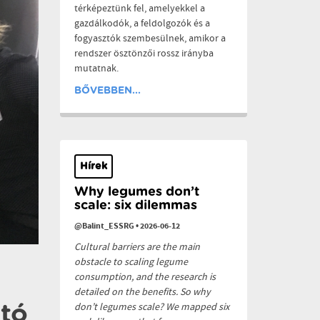
térképeztünk fel, amelyekkel a
gazdálkodók, a feldolgozók és a
fogyasztók szembesülnek, amikor a
rendszer ösztönzői rossz irányba
mutatnak.
BŐVEBBEN...
Hírek
Why legumes don’t
scale: six dilemmas
@Balint_ESSRG
•
2026-06-12
Cultural barriers are the main
obstacle to scaling legume
consumption, and the research is
detailed on the benefits. So why
don’t legumes scale? We mapped six
tó