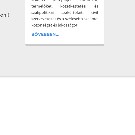
számos szereplőjét: kutatókat,
termelőket, közétkeztetési és
szakpolitikai szakértőket, civil
zni!
szervezeteket és a szélesebb szakmai
közönséget és lakosságot.
BŐVEBBEN...