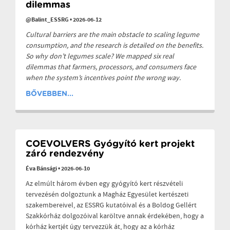
dilemmas
@Balint_ESSRG
•
2026-06-12
Cultural barriers are the main obstacle to scaling legume
consumption, and the research is detailed on the benefits.
So why don’t legumes scale? We mapped six real
dilemmas that farmers, processors, and consumers face
when the system’s incentives point the wrong way.
BŐVEBBEN...
COEVOLVERS Gyógyító kert projekt
záró rendezvény
Éva Bánsági
•
2026-06-10
Az elmúlt három évben egy gyógyító kert részvételi
tervezésén dolgoztunk a Magház Egyesület kertészeti
szakembereivel, az ESSRG kutatóival és a Boldog Gellért
Szakkórház dolgozóival karöltve annak érdekében, hogy a
kórház kertjét úgy tervezzük át, hogy az a kórház