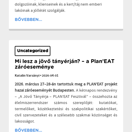
dolgozóinak, klienseinek és a kert/táj nem emberi
lakóinak a jóllétét szolgálják.
BŐVEBBEN...
Uncategorized
Mi lesz a jövő tányérján? – a Plan’EAT
záróeseménye
Katalin Varsányi
•
2026-04-01
2026. március 27–28-án tartottuk meg a PLAN’EAT projekt
hazai záróeseményét Budapesten.
A kétnapos rendezvény
– „A Jövő Tányérja – PLAN’EAT Fesztivál” – összehozta az
élelmiszerrendszer számos szereplőjét: kutatókat,
termelőket, közétkeztetési és szakpolitikai szakértőket,
civil szervezeteket és a szélesebb szakmai közönséget és
lakosságot.
BŐVEBBEN...