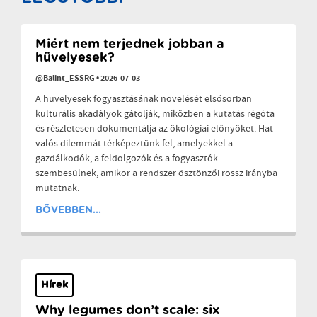
Miért nem terjednek jobban a
hüvelyesek?
@Balint_ESSRG
•
2026-07-03
A hüvelyesek fogyasztásának növelését elsősorban
kulturális akadályok gátolják, miközben a kutatás régóta
és részletesen dokumentálja az ökológiai előnyöket. Hat
valós dilemmát térképeztünk fel, amelyekkel a
gazdálkodók, a feldolgozók és a fogyasztók
szembesülnek, amikor a rendszer ösztönzői rossz irányba
mutatnak.
BŐVEBBEN...
Hírek
Why legumes don’t scale: six