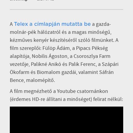
A
a gazda-
Telex a címlapján mutatta be
molnár-pék hálózatról és a magas minőségű,
kézműves kenyér készítéséről szóló filmünket. A
film szereplői: Fülöp Ádám, a Pipacs Pékség
alapítója, Nobilis Ágoston, a Csoroszlya Farm
vezetője, Palikné Anikó és Palik Ferenc, a Szápári
Ökofarm és Biomalom gazdái, valamint Sáfrán
Bence, malomépítő.
A film megnézhető a Youtube csatornánkon
(érdemes HD-re állítani a minőséget) felirat nélkül: