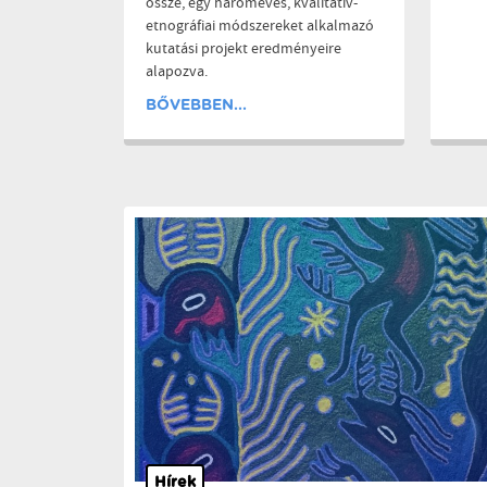
össze, egy hároméves, kvalitatív-
etnográfiai módszereket alkalmazó
kutatási projekt eredményeire
alapozva.
BŐVEBBEN...
Hírek