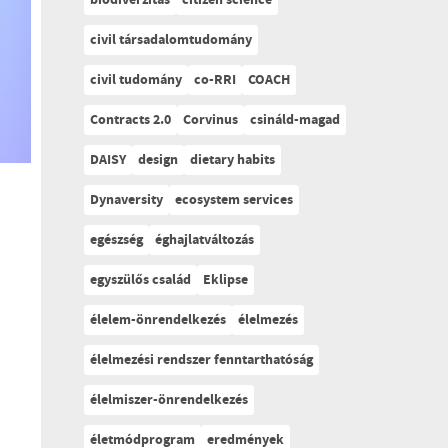
biodiverzitás
citizen science
civil társadalomtudomány
civil tudomány
co-RRI
COACH
Contracts 2.0
Corvinus
csináld-magad
DAISY
design
dietary habits
Dynaversity
ecosystem services
egészség
éghajlatváltozás
egyszülős család
Eklipse
élelem-önrendelkezés
élelmezés
élelmezési rendszer fenntarthatóság
élelmiszer-önrendelkezés
életmódprogram
eredmények