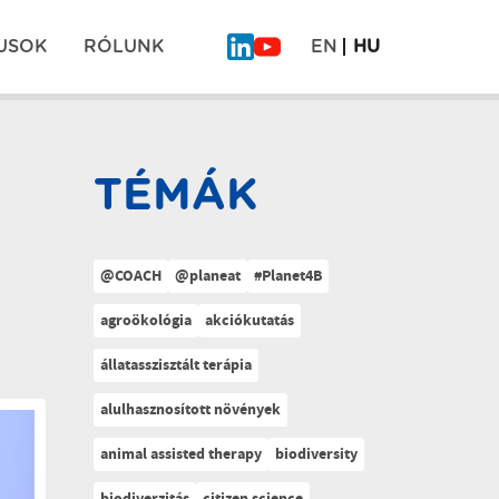
USOK
RÓLUNK
EN
HU
TÉMÁK
@COACH
@planeat
#Planet4B
agroökológia
akciókutatás
állatasszisztált terápia
alulhasznosított növények
animal assisted therapy
biodiversity