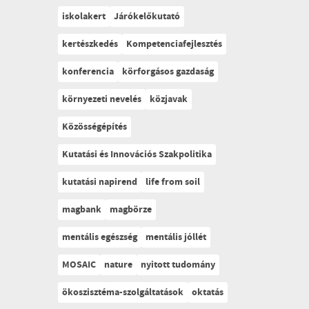
iskolakert
Járókelőkutató
kertészkedés
Kompetenciafejlesztés
konferencia
körforgásos gazdaság
környezeti nevelés
közjavak
Közösségépítés
Kutatási és Innovációs Szakpolitika
kutatási napirend
life from soil
magbank
magbörze
mentális egészség
mentális jóllét
MOSAIC
nature
nyitott tudomány
ökoszisztéma-szolgáltatások
oktatás