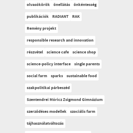
olvasókörök
önellátás
önkéntesség
publikációk
RADIANT
RAK
Remény projekt
responsible research and innovation
részvétel
science cafe
science shop
science-policy interface
single parents
social farm
sparks
sustainable food
szakpolitikai párbeszéd
Szentendrei Móricz Zsigmond Gimnázium
szerződéses modellek
szociális farm
tájhasználatváltozás