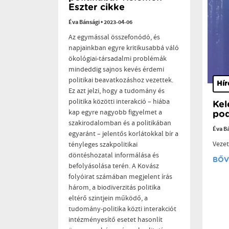
Eszter cikke
Éva Bánsági
•
2023-04-06
Az egymással összefonódó, és
napjainkban egyre kritikusabbá váló
ökológiai-társadalmi problémák
mindeddig sajnos kevés érdemi
politikai beavatkozáshoz vezettek.
Hír
Ez azt jelzi, hogy a tudomány és
politika közötti interakció – hiába
Kel
kap egyre nagyobb figyelmet a
pod
szakirodalomban és a politikában
Éva B
egyaránt – jelentős korlátokkal bír a
Veze
tényleges szakpolitikai
döntéshozatal informálása és
BŐV
befolyásolása terén. A Kovász
folyóirat számában megjelent írás
három, a biodiverzitás politika
eltérő szintjein működő, a
tudomány-politika közti interakciót
intézményesítő esetet hasonlít