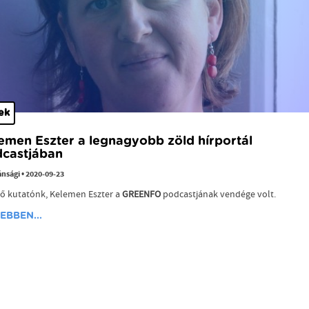
ek
emen Eszter a legnagyobb zöld hírportál
castjában
ánsági
•
2020-09-23
tő kutatónk, Kelemen Eszter a
GREENFO
podcastjának vendége volt.
EBBEN...