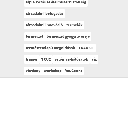
táplálkozás és élelmiszerbiztonság
társadalmi befogadás
társadalmi innováció
termelők
természet
természet gyógyító ereje
természetalapú megoldások
TRANSIT
trigger
TRUE
vetőmag-hálózatok
víz
vízhiány
workshop
YouCount