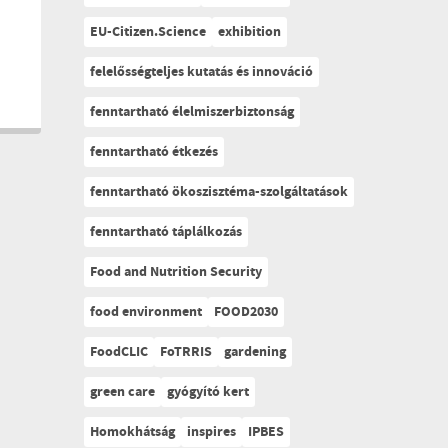
EU-Citizen.Science
exhibition
felelősségteljes kutatás és innováció
fenntartható élelmiszerbiztonság
fenntartható étkezés
fenntartható ökoszisztéma-szolgáltatások
fenntartható táplálkozás
Food and Nutrition Security
food environment
FOOD2030
FoodCLIC
FoTRRIS
gardening
green care
gyógyító kert
Homokhátság
inspires
IPBES