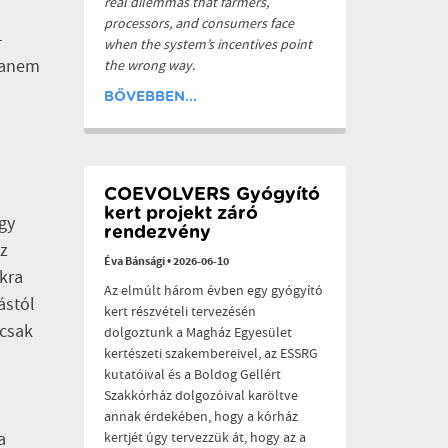
real dilemmas that farmers,
processors, and consumers face
-
when the system’s incentives point
hanem
the wrong way.
BŐVEBBEN...
COEVOLVERS Gyógyító
kert projekt záró
gy
rendezvény
az
Éva Bánsági
•
2026-06-10
ákra
Az elmúlt három évben egy gyógyító
ástól
kert részvételi tervezésén
 csak
dolgoztunk a Magház Egyesület
kertészeti szakembereivel, az ESSRG
kutatóival és a Boldog Gellért
Szakkórház dolgozóival karöltve
annak érdekében, hogy a kórház
a
kertjét úgy tervezzük át, hogy az a