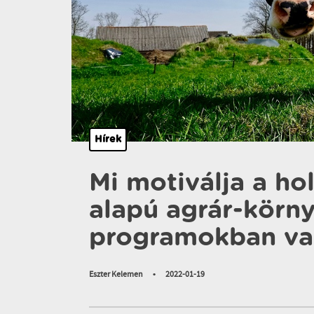
Hírek
Mi motiválja a ho
alapú agrár-körn
programokban val
Eszter Kelemen
•
2022-01-19