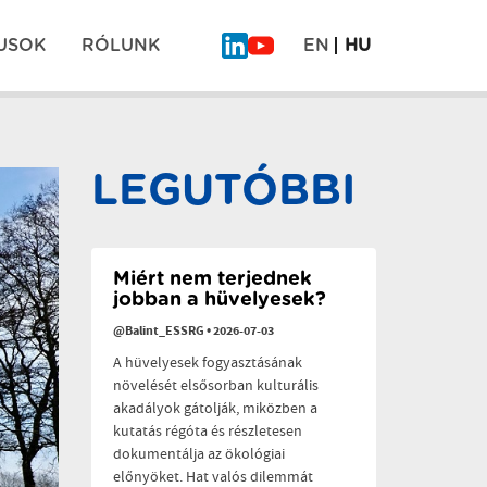
USOK
RÓLUNK
EN
HU
Mi
COEVOLVERS
is
Gyógyító
ott
kert
Pos
voltunk
projekt
a
záró
LEGUTÓBBI
“Planetáris
rendezvény
navi
egészség
a
polikrízis
idején”
című
Miért nem terjednek
konferencián
jobban a hüvelyesek?
@Balint_ESSRG
•
2026-07-03
A hüvelyesek fogyasztásának
növelését elsősorban kulturális
akadályok gátolják, miközben a
kutatás régóta és részletesen
dokumentálja az ökológiai
előnyöket. Hat valós dilemmát