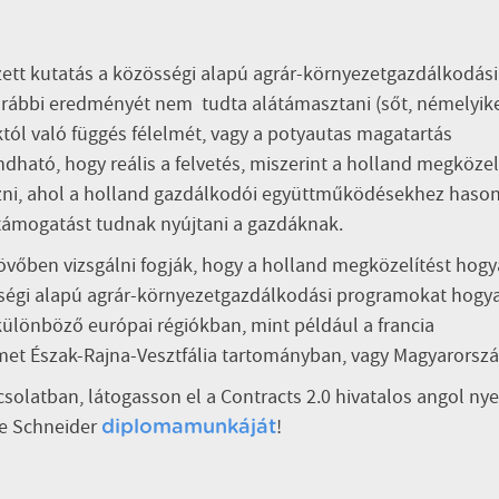
gzett kutatás a közösségi alapú agrár-környezetgazdálkodási
rábbi eredményét nem tudta alátámasztani (sőt, némelyik
któl való függés félelmét, vagy a potyautas magatartás
ató, hogy reális a felvetés, miszerint a holland megközel
azni, ahol a holland gazdálkodói együttműködésekhez haso
támogatást tudnak nyújtani a gazdáknak.
 jövőben vizsgálni fogják, hogy a holland megközelítést hog
zösségi alapú agrár-környezetgazdálkodási programokat hogy
ülönböző európai régiókban, mint például a francia
met Észak-Rajna-Vesztfália tartományban, vagy Magyarorsz
solatban, látogasson el a Contracts 2.0 hivatalos angol nye
he Schneider
!
diplomamunkáját