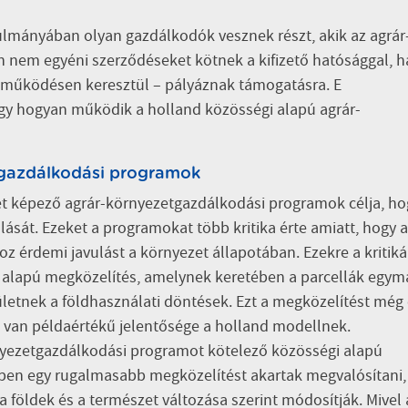
ulmányában olyan gazdálkodók vesznek részt, akik az agrár
 nem egyéni szerződéseket kötnek a kifizető hatósággal, 
tműködésen keresztül – pályáznak támogatásra. E
gy hogyan működik a holland közösségi alapú agrár-
tgazdálkodási programok
zét képező agrár-környezetgazdálkodási programok célja, ho
lását. Ezeket a programokat több kritika érte amiatt, hogy 
hoz érdemi javulást a környezet állapotában. Ezekre a kritik
 alapú megközelítés, amelynek keretében a parcellák egym
zületnek a földhasználati döntések. Ezt a megközelítést még
s van példaértékű jelentősége a holland modellnek.
yezetgazdálkodási programot kötelező közösségi alapú
ben egy rugalmasabb megközelítést akartak megvalósítani,
 földek és a természet változása szerint módosítják. Mivel 