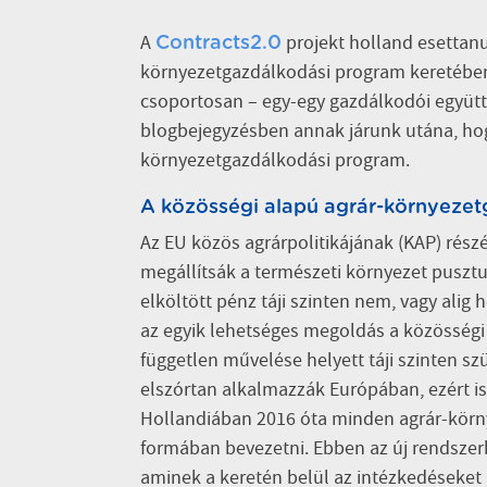
A
projekt holland esettan
Contracts2.0
környezetgazdálkodási program keretében
csoportosan – egy-egy gazdálkodói együt
blogbejegyzésben annak járunk utána, ho
környezetgazdálkodási program.
A közösségi alapú agrár-környeze
Az EU közös agrárpolitikájának (KAP) rés
megállítsák a természeti környezet pusztu
elköltött pénz táji szinten nem, vagy alig 
az egyik lehetséges megoldás a közösségi
független művelése helyett táji szinten s
elszórtan alkalmazzák Európában, ezért i
Hollandiában 2016 óta minden agrár-körn
formában bevezetni. Ebben az új rendszer
aminek a keretén belül az intézkedéseket a