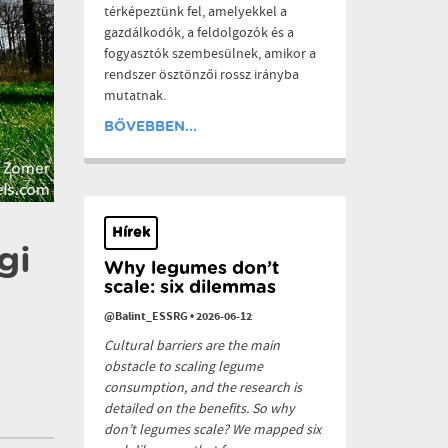
térképeztünk fel, amelyekkel a
gazdálkodók, a feldolgozók és a
fogyasztók szembesülnek, amikor a
rendszer ösztönzői rossz irányba
mutatnak.
BŐVEBBEN...
Hírek
gi
Why legumes don’t
scale: six dilemmas
@Balint_ESSRG
•
2026-06-12
Cultural barriers are the main
obstacle to scaling legume
consumption, and the research is
detailed on the benefits. So why
don’t legumes scale? We mapped six