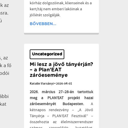
kórház dolgozóinak, klienseinek és a
k az
kert/táj nem emberi lakóinak a
sra.
jóllétét szolgálják.
ú
BŐVEBBEN...
Uncategorized
, az
Mi lesz a jövő tányérján?
k a fő
– a Plan’EAT
odói
záróeseménye
Katalin Varsányi
•
2026-04-01
2026. március 27–28-án tartottuk
ábbi
meg a PLAN’EAT projekt hazai
kat
záróeseményét Budapesten.
A
kétnapos rendezvény – „A Jövő
Tányérja – PLAN’EAT Fesztivál” –
összehozta az élelmiszerrendszer