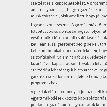
szerzést és a kapcsolatépítést. A progra
amit nagyban segít, hogy a gazdák szoro
munkatársaival, akik amellett, hogy jól meg
Ugyanakkor a résztvevő gazdák még több 
felépítésébe és döntéstámogató folyamatok
együttműködésen belüli csalódások és biz
kell lennie, az ígéreteket pedig be kell t
kell kommunikálni annak érdekében, hogy
szigorításával, valamint a földek védetté 
kizárásával kapcsolatban. Továbbá felvet
szerződési lehetőségek biztosításával seg
garantálnia kellene a megfelelő támogat
programokhoz.
A gazdák elért eredményeit jobban kell ko
együttműködések közötti kapcsolattartás er
például a gazdálkodási gyakorlatok külön