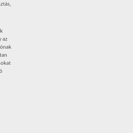
ztás,
ok
y az
tónak
ltan
sokat
ló