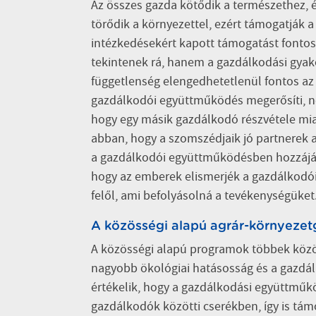
Az összes gazda kötődik a természethez, é
törődik a környezettel, ezért támogatják 
intézkedésekért kapott támogatást fontosn
tekintenek rá, hanem a gazdálkodási gyako
függetlenség elengedhetetlenül fontos az 
gazdálkodói együttműködés megerősíti, ne
hogy egy másik gazdálkodó részvétele mia
abban, hogy a szomszédjaik jó partnerek 
a gazdálkodói együttműködésben hozzájár
hogy az emberek elismerjék a gazdálkodó
felől, ami befolyásolná a tevékenységüket
A közösségi alapú agrár-környezet
A közösségi alapú programok többek közöt
nagyobb ökológiai hatásosság és a gazdá
értékelik, hogy a gazdálkodási együttműk
gazdálkodók közötti cserékben, így is tám