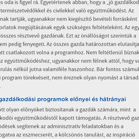
s oda is figyel rá. Egyetértenek abban, hogy a „jó gazdálko
a természetvédőkkel és civilekkel való együttműködést. Az
ak tartják, ugyanakkor nem kiegészítő bevételi forrásként
rlatok megújításának egyik szükséges feltételeként. Az eg
összes résztvevő gazdának. Ezt az önállóságot szerintük a
m pedig fenyegeti. Az összes gazda határozottan elutasítja
tt csatlakozott volna a programhoz. Nem feltétlenül bízna
az együttműködéshez, ugyanakkor nem félnek attól, hogy va
ulás nélkül jutna valamiféle haszonhoz. Bár fontos számu
i program törekvéseit, nem éreznek olyan nyomást a társa
.
gazdálkodási programok előnyei és hátrányai
t olyan előnyöket biztosítanak a gazdák számára, mint a
lkodói együttműködéstől kapott támogatás. A résztvevő ga
ödések segítenek az adminisztratív feladatokban és a
ogatva az eszmecserét, a kölcsönös tanulást, az inspiráció