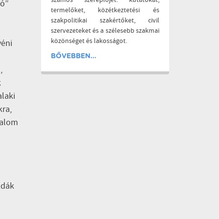
számos szereplőjét: kutatókat,
dó”
termelőket, közétkeztetési és
szakpolitikai szakértőket, civil
szervezeteket és a szélesebb szakmai
közönséget és lakosságot.
yéni
BŐVEBBEN...
,
k
laki
kra,
dalom
zdák