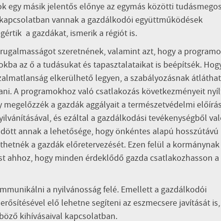
mok egy másik jelentős előnye az egymás közötti tudásmegos
s kapcsolatban vannak a gazdálkodói együttműködések
értik a gazdákat, ismerik a régiót is.
rugalmasságot szeretnének, valamint azt, hogy a program
ba az ő a tudásukat és tapasztalataikat is beépítsék. Hog
almatlanság elkerülhető legyen, a szabályozásnak átlátha
artani. A programokhoz való csatlakozás következményeit nyí
 megelőzzék a gazdák aggályait a természetvédelmi előírá
nyilvánításával, és ezáltal a gazdálkodási tevékenységből va
ődött annak a lehetősége, hogy önkéntes alapú hosszútávú
íthetnék a gazdák előretervezését. Ezen felül a kormánynak
ást ahhoz, hogy minden érdeklődő gazda csatlakozhasson a
mmunikálni a nyilvánosság felé. Emellett a gazdálkodói
ősítésével elő lehetne segíteni az eszmecsere javítását is,
böző kihívásaival kapcsolatban.