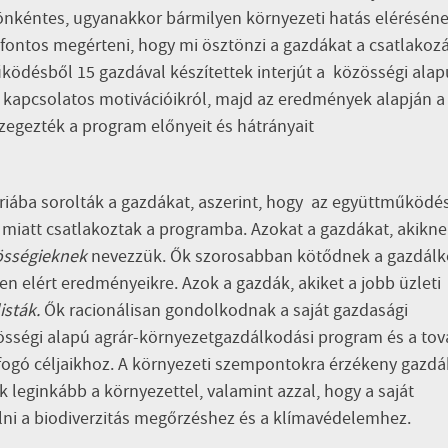
önkéntes, ugyanakkor bármilyen környezeti hatás eléréséne
 fontos megérteni, hogy mi ösztönzi a gazdákat a csatlakozá
ödésből 15 gazdával készítettek interjút a közösségi alap
kapcsolatos motivációikról, majd az eredmények alapján a
egezték a program előnyeit és hátrányait
iába sorolták a gazdákat, aszerint, hogy az együttműködés
miatt csatlakoztak a programba. Azokat a gazdákat, akikne
össégieknek
nevezzük. Ők szorosabban kötődnek a gazdálk
 elért eredményeikre. Azok a gazdák, akiket a jobb üzleti
isták.
Ők racionálisan gondolkodnak a saját gazdasági
össégi alapú agrár-környezetgazdálkodási program és a tov
fogó céljaikhoz. A környezeti szempontokra érzékeny gazdá
 leginkább a környezettel, valamint azzal, hogy a saját
ni a biodiverzitás megőrzéshez és a klímavédelemhez.