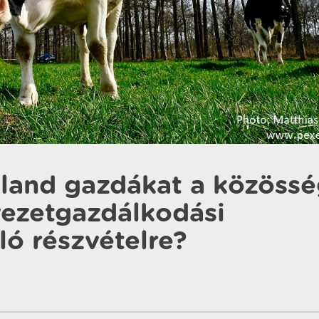
lland gazdákat a közössé
yezetgazdálkodási
ó részvételre?