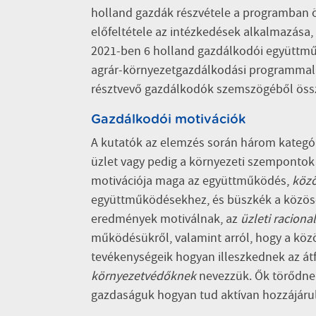
holland gazdák részvétele a programban 
előfeltétele az intézkedések alkalmazása,
2021-ben 6 holland gazdálkodói együttműk
agrár-környezetgazdálkodási programmal 
résztvevő gazdálkodók szemszögéből össz
Gazdálkodói motivációk
A kutatók az elemzés során három kategór
üzlet vagy pedig a környezeti szempontok 
motivációja maga az együttműködés,
köz
együttműködésekhez, és büszkék a közösen
eredmények motiválnak, az
üzleti racional
működésükről, valamint arról, hogy a köz
tevékenységeik hogyan illeszkednek az át
környezetvédőknek
nevezzük. Ők törődnek
gazdaságuk hogyan tud aktívan hozzájárul