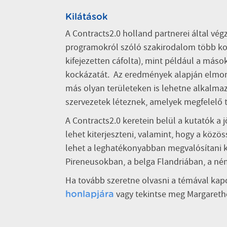
Kilátások
A Contracts2.0 holland partnerei által vé
programokról szóló szakirodalom több ko
kifejezetten cáfolta), mint például a máso
kockázatát. Az eredmények alapján elmondh
más olyan területeken is lehetne alkalm
szervezetek léteznek, amelyek megfelelő 
A Contracts2.0 keretein belül a kutatók a
lehet kiterjeszteni, valamint, hogy a kö
lehet a leghatékonyabban megvalósítani k
Pireneusokban, a belga Flandriában, a né
Ha tovább szeretne olvasni a témával kapc
vagy tekintse meg Margaret
honlapjára