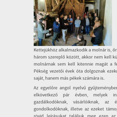
Kettejükhöz alkalmazkodik a molnár is, ő
három szereplő között, akkor nem kell kü
molnárnak sem kell kitennie magát a fel
Pékség vezetői évek óta dolgoznak ezek
saját, hanem más pékek számára is.
Az egyelőre angol nyelvű gyűjteménybe
elkövetkező pár évben, melyek insp
gazdálkodóknak, vásárlóiknak, az 
gondolkodóknak, illetve az ezeket tám
rövid leírásukat találjuk meg ezen az