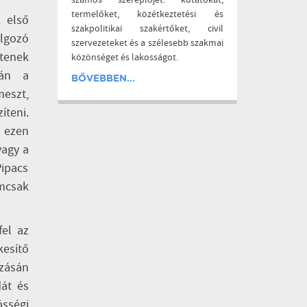
számos szereplőjét: kutatókat,
termelőket, közétkeztetési és
k első
szakpolitikai szakértőket, civil
olgozó
szervezeteket és a szélesebb szakmai
ítenek
közönséget és lakosságot.
rán a
BŐVEBBEN...
eszt,
teni.
l ezen
vagy a
Pipacs
mcsak
el az
esítő
zásán
át és
sségi