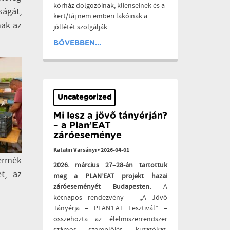
kórház dolgozóinak, klienseinek és a
ságát,
kert/táj nem emberi lakóinak a
nak az
jóllétét szolgálják.
BŐVEBBEN...
Uncategorized
Mi lesz a jövő tányérján?
– a Plan’EAT
záróeseménye
Katalin Varsányi
•
2026-04-01
termék
2026. március 27–28-án tartottuk
t, az
meg a PLAN’EAT projekt hazai
záróeseményét Budapesten.
A
kétnapos rendezvény – „A Jövő
Tányérja – PLAN’EAT Fesztivál” –
összehozta az élelmiszerrendszer