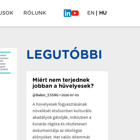
USOK
RÓLUNK
EN
HU
Mi
COEVOLVERS
is
Gyógyító
ott
kert
Pos
voltunk
projekt
a
záró
LEGUTÓBBI
“Planetáris
rendezvény
navi
egészség
a
polikrízis
idején”
című
Miért nem terjednek
konferencián
jobban a hüvelyesek?
@Balint_ESSRG
•
2026-07-03
A hüvelyesek fogyasztásának
növelését elsősorban kulturális
akadályok gátolják, miközben a
kutatás régóta és részletesen
dokumentálja az ökológiai
előnyöket. Hat valós dilemmát