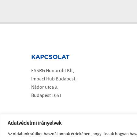
KAPCSOLAT
ESSRG Nonprofit Kft,
Impact Hub Budapest,
Nádor utca 9.
Budapest 1051
Copyright ESSRG © 2023 a weboldalt készítette
MelkwegDigital
Adatvédelmi irányelvek
Az oldalunk sütiket használ annak érdekében, hogy lássuk hogyan ha