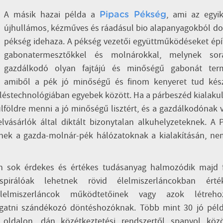
A másik hazai példa a
, ami az egyi
Pipacs Pékség
újhullámos, kézműves és ráadásul bio alapanyagokból d
pékség idehaza. A pékség vezetői együttműködéseket ép
gabonatermesztőkkel és molnárokkal, melynek so
gazdálkodó olyan fajtájú és minőségű gabonát term
amiből a pék jó minőségű és finom kenyeret tud készí
rléstechnológiában egyebek között. Ha a párbeszéd kialaku
lföldre menni a jó minőségű lisztért, és a gazdálkodónak 
vásárlók által diktált bizonytalan alkuhelyzeteknek. A 
nek a gazda-molnár-pék hálózatoknak a kialakításán, ne
n sok érdekes és értékes tudásanyag halmozódik majd f
irálóak lehetnek rövid élelmiszerláncokban érték
élelmiszerláncok működtetőinek vagy azok létreho
ogatni szándékozó döntéshozóknak. Több mint 30 jó péld
 oldalon, dán közétkeztetési rendszertől spanyol közö