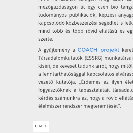
mezőgazdaságon át egy cseh bio tangaz
tudományos publikációk, képzési anyago
kapcsolódó közbeszerzési segédlet is fel
mind több és több rövid ellátású és eg
szerte.
A gyűjtemény a
keret
COACH projekt
Társadalomkutatók (ESSRG) munkatársai i
kíséri, de keveset tudunk arról, hogy mit
a fenntarthatósággal kapcsolatos elvárá
vezető kutatója. „Érdemes az ilyen éle
fogyasztóknak a tapasztalatait társada
kérdés számunkra az, hogy a rövid ellátá
élelmiszer rendszer megteremtését”.
COACH