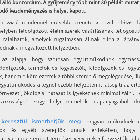
l álló konzorcium. A gyűjtemény több mint 30 példát mutat 
ödő kezdeményezés is helyet kapott.
i invázió mindennél erősebb üzenete a rövid ellátási l
elyben feldolgozott élelmiszerek vásárlásának létjogosul
találhatók, amelyek rugalmasan állnak ellen a járvány
lódnak a megváltozott helyzetben.
z az alapja, hogy szorosan együttműködnek egymáss
eldolgozók, termelők és fogyasztók, feldolgozók és fogya
, hanem elkötelezettek a többi szereplő megelégedése, ill
z együttműködés a legnehezebb helyzeten is átsegíti az ért
rnyezeti, ökológiai hatását is igyekeznek minimalizálni. 
lóközösségről vagy helyi termelők alapanyagaiból do
, hogyan működnek e
 keresztül ismerhetjük meg
atok és egyéb szereplők annak érdekében, hogy 
és helyben megtermelt terméket vegyenek a fogyasztók, leh