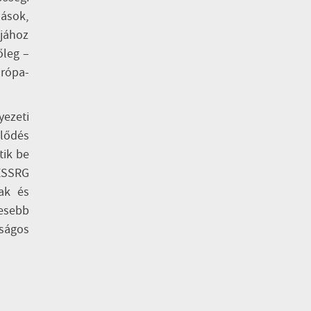
ások,
ájához
őleg –
urópa-
ezeti
klődés
tik be
 ESSRG
ak és
esebb
zságos