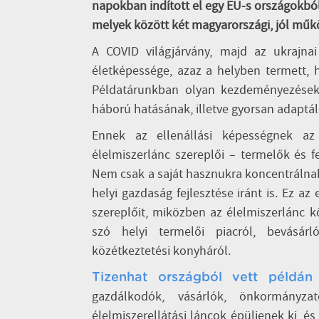
napokban indított el egy EU-s országokbó
melyek között két magyarországi, jól műk
A COVID világjárvány, majd az ukrajna
életképessége, azaz a helyben termett, h
Példatárunkban olyan kezdeményezések 
háború hatásának, illetve gyorsan adaptá
Ennek az ellenállási képességnek a
élelmiszerlánc szereplői – termelők és f
Nem csak a saját hasznukra koncentrálnak
helyi gazdaság fejlesztése iránt is. Ez a
szereplőit, miközben az élelmiszerlánc kö
szó helyi termelői piacról, bevásár
közétkeztetési konyháról.
Tizenhat országból vett példán
gazdálkodók, vásárlók, önkormányz
élelmiszerellátási láncok épüljenek ki, 