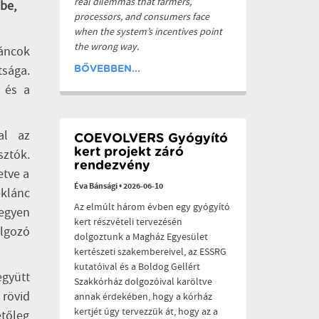
real dilemmas that farmers,
be,
processors, and consumers face
when the system’s incentives point
the wrong way.
áncok
tsága.
BŐVEBBEN...
 és a
al az
COEVOLVERS Gyógyító
kert projekt záró
sztók.
rendezvény
etve a
Éva Bánsági
•
2026-06-10
éklánc
Az elmúlt három évben egy gyógyító
Legyen
kert részvételi tervezésén
lgozó
dolgoztunk a Magház Egyesület
kertészeti szakembereivel, az ESSRG
kutatóival és a Boldog Gellért
gyütt
Szakkórház dolgozóival karöltve
rövid
annak érdekében, hogy a kórház
kertjét úgy tervezzük át, hogy az a
etőleg