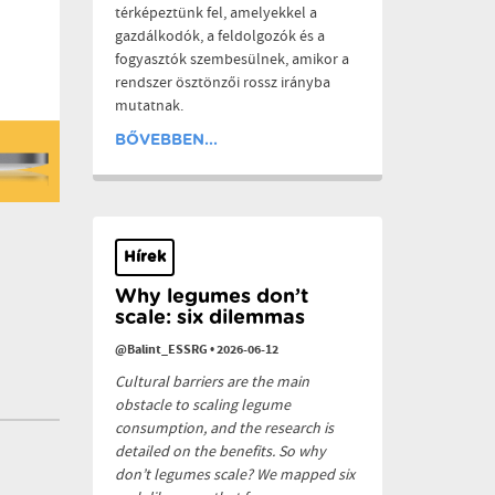
térképeztünk fel, amelyekkel a
gazdálkodók, a feldolgozók és a
fogyasztók szembesülnek, amikor a
rendszer ösztönzői rossz irányba
mutatnak.
BŐVEBBEN...
Hírek
Why legumes don’t
scale: six dilemmas
@Balint_ESSRG
•
2026-06-12
Cultural barriers are the main
obstacle to scaling legume
consumption, and the research is
detailed on the benefits. So why
don’t legumes scale? We mapped six