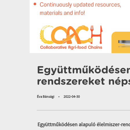
Együttműködésen 
rendszereket néps
Éva Bánsági
•
2022-04-30
Együttműködésen alapuló élelmiszer-rend