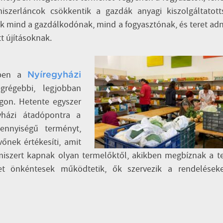
iszerláncok csökkentik a gazdák anyagi kiszolgáltatott
k mind a gazdálkodónak, mind a fogyasztónak, és teret ad
t újításoknak.
yben a
Nyíregyházi
grégebbi, legjobban
on. Hetente egyszer
yházi átadópontra a
ennyiségű terményt,
őnek értékesíti, amit
lelmiszert kapnak olyan termelőktől, akikben megbíznak a 
et önkéntesek működtetik, ők szervezik a rendeléseke