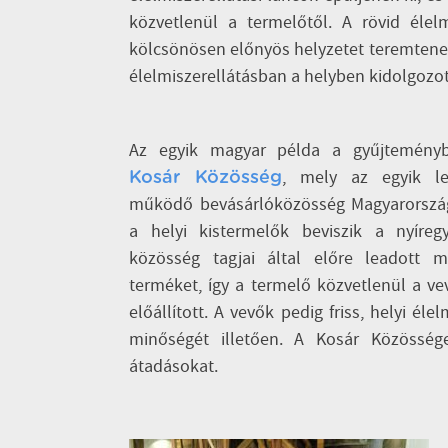
közvetlenül a termelőtől. A rövid élelm
kölcsönösen előnyös helyzetet teremtene
élelmiszerellátásban a helyben kidolgozot
Az egyik magyar példa a gyűjtemén
, mely az egyik le
Kosár Közösség
működő bevásárlóközösség Magyarország
a helyi kistermelők beviszik a nyíreg
közösség tagjai által előre leadott m
terméket, így a termelő közvetlenül a vev
előállított. A vevők pedig friss, helyi é
minőségét illetően. A Kosár Közösség
átadásokat.