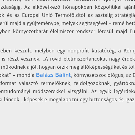
daságig. Az elkövetkező hónapokban közpolitikai ajánl
k és az Európai Unió Termőföldtől az asztalig stratégi
kerül majd a gyűjteménybe, melyek segítségével – remélhet
yben környezetbarát élelmiszer-rendszer létesül majd E
ében készült, melyben egy nonprofit kutatócég, a Körny
s részt vesznek. „A rövid élelmiszerláncokat nagy érde
ől működnek a jól, hogyan őrzik meg állóképességüket és töl
sokat” – mondja
, környezetszociológus, az
Balázs Bálint
tformát választó termelőknek, feldolgozóknak, gyártókn
lomtudományi módszerekkel vizsgálni. Az egyik legérdek
si láncok , képesek-e megalapozni egy biztonságos és iga