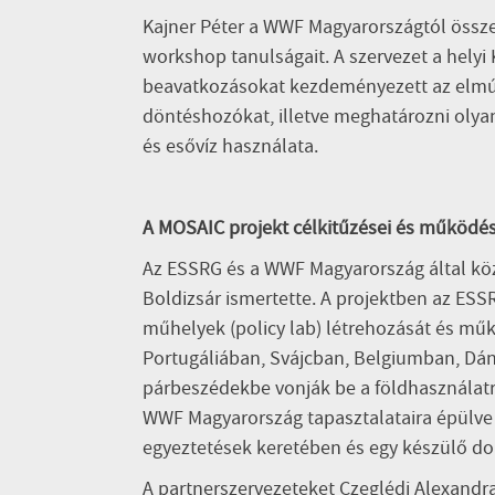
Kajner Péter a WWF Magyarországtól összef
workshop tanulságait. A szervezet a helyi 
beavatkozásokat kezdeményezett az elmúlt 
döntéshozókat, illetve meghatározni olyan
és esővíz használata
.
A MOSAIC projekt célkitűzései és működé
Az ESSRG és a WWF Magyarország által köz
Boldizsár ismertette. A projektben az ESS
műhelyek (policy lab) létrehozását és 
Portugáliában, Svájcban, Belgiumban, Dán
párbeszédekbe vonják be a földhasználat
WWF Magyarország tapasztalataira épülve
egyeztetések keretében és egy készülő d
A partnerszervezeteket Czeglédi Alexandra