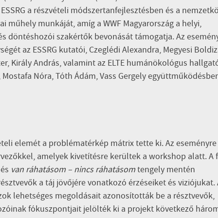
z ESSRG a részvételi módszertanfejlesztésben és a nemzetkö
mai műhely munkáját, amíg a WWF Magyarország a helyi,
ti és döntéshozói szakértők bevonását támogatja. Az esemén
ységét az ESSRG kutatói, Czeglédi Alexandra, Megyesi Boldiz
ter, Király András, valamint az ELTE humánökológus hallgató
, Mostafa Nóra, Tóth Ádám, Vass Gergely
együttműködésbe
ételi elemét a problématérkép mátrix tette ki. Az eseményre
vezőkkel, amelyek kivetítésre kerültek a workshop alatt. A 
és
van ráhatásom – nincs ráhatásom
tengely mentén
sztvevők a táj jövőjére vonatkozó érzéseiket és viziójukat.
ok lehetséges megoldásait azonosították be a résztvevők,
zóinak fókuszpontjait jelölték ki a projekt következő háro