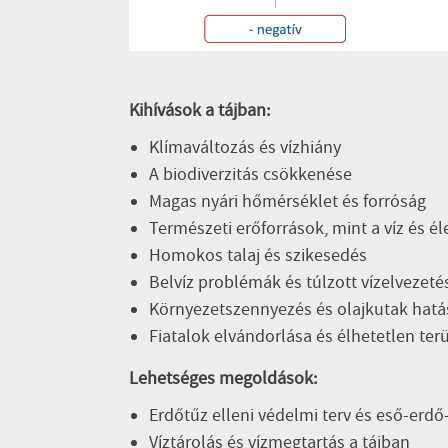
Kihívások a tájban:
Klímaváltozás és vízhiány
A biodiverzitás csökkenése
Magas nyári hőmérséklet és forróság
Természeti erőforrások, mint a víz és é
Homokos talaj és szikesedés
Belvíz problémák és túlzott vízelvezeté
Környezetszennyezés és olajkutak hatá
Fiatalok elvándorlása és élhetetlen ter
Lehetséges megoldások:
Erdőtűz elleni védelmi terv és eső-erdő
Víztárolás és vízmegtartás a tájban