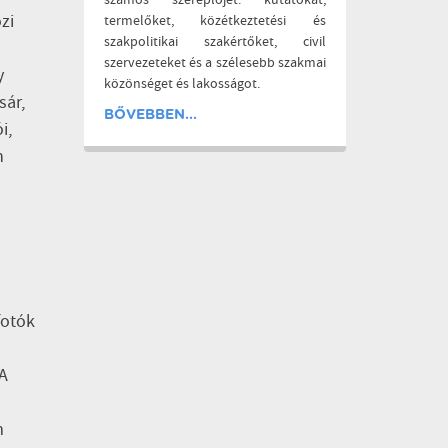
számos szereplőjét: kutatókat,
zi
termelőket, közétkeztetési és
szakpolitikai szakértőket, civil
szervezeteket és a szélesebb szakmai
y
közönséget és lakosságot.
sár,
BŐVEBBEN...
i,
n
fotók
 A
m