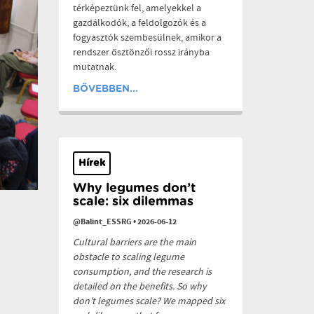
térképeztünk fel, amelyekkel a
gazdálkodók, a feldolgozók és a
fogyasztók szembesülnek, amikor a
rendszer ösztönzői rossz irányba
mutatnak.
BŐVEBBEN...
Hírek
Why legumes don’t
scale: six dilemmas
@Balint_ESSRG
•
2026-06-12
Cultural barriers are the main
obstacle to scaling legume
consumption, and the research is
detailed on the benefits. So why
don’t legumes scale? We mapped six