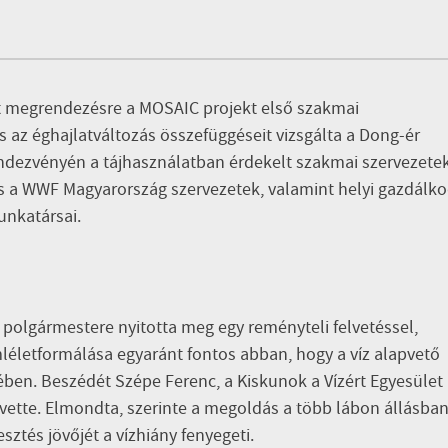
ült megrendezésre a MOSAIC projekt első szakmai
s az éghajlatváltozás összefüggéseit vizsgálta a Dong-ér
rendezvényén a tájhasználatban érdekelt szakmai szervezete
és a WWF Magyarország szervezetek, valamint helyi gazdálk
unkatársai.
 polgármestere nyitotta meg egy reményteli felvetéssel,
léletformálása egyaránt fontos abban, hogy a víz alapvető
ében. Beszédét Szépe Ferenc, a Kiskunok a Vízért Egyesület
vette. Elmondta, szerinte a megoldás a több lábon állásba
sztés jövőjét a vízhiány fenyegeti.