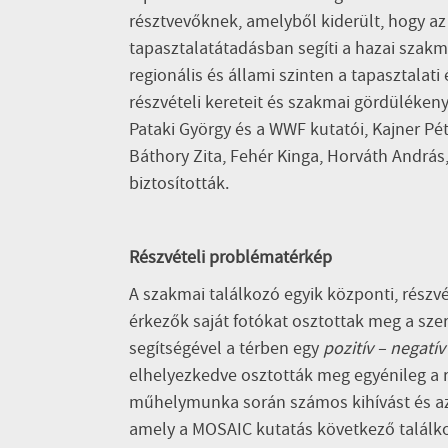
résztvevőknek, amelyből kiderült, hogy a
tapasztalatátadásban segíti a hazai szak
regionális és állami szinten a tapasztala
részvételi kereteit és szakmai gördüléken
Pataki György és a WWF kutatói, Kajner Pé
Báthory Zita, Fehér Kinga, Horváth András
biztosították.
Részvételi problématérkép
A szakmai találkozó egyik központi, részv
érkezők saját fotókat osztottak meg a szer
segítségével a térben egy
pozitív – negatív
elhelyezkedve osztották meg egyénileg a ré
műhelymunka során számos kihívást és az
amely a MOSAIC kutatás következő találko