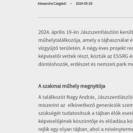
Alexandra Czegledi
•
2024-05-29
2024. április 19-én Jászszentlászlón ker
műhelytalálkozója, amely a tájhasználat é
vízgyűjtő területén. A négy éves projekt 
képviselői vettek részt, köztük az ESSRG 
döntéshozók, erdészet és nemzeti park m
A szakmai műhely megnyitója
A találkozót Nagy András, Jászszentlászló
miszerint az elkövetkező generációk szem
szükségét tudatosítsuk a tájban élők eset
képviselőjének köszöntője és előadása kö
rejlik egy olyan tájban, ahol a növényterme