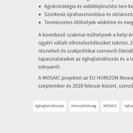
Agrárstratégia és vidékfejlesztési terv 
Szürkevíz újrahasznosítása és víztározó
Természetes élőhelyek védelme és me
A következő szakmai műhelynek a helyi ér
ügyért vállalt elköteleződésüket tükrözi
részvételi és szakpolitikai szervezői Dá
tapasztalataikat az éghajlatváltozás és a 
irányairól.
A MOSAIC projektet az EU HORIZON Resear
szeptember és 2028 február között, szer
éghajlatváltozás
Homokhátság
MOSAIC
tájh