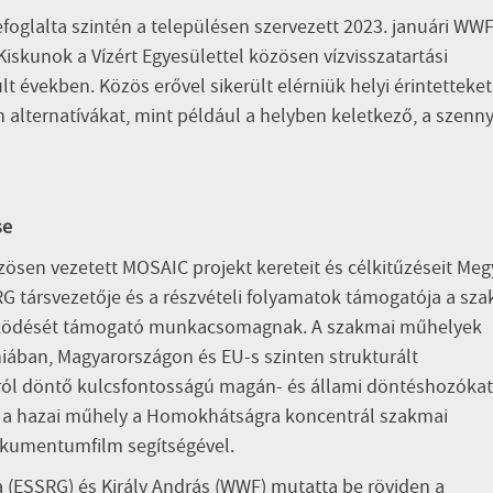
oglalta szintén a településen szervezett 2023. januári WW
Kiskunok a Vízért Egyesülettel közösen vízvisszatartási
években. Közös erővel sikerült elérniük helyi érintetteket
 alternatívákat, mint például a
helyben keletkező, a szenny
se
ösen vezetett MOSAIC projekt kereteit és célkitűzéseit Meg
RG társvezetője és a részvételi folyamatok támogatója a sz
működését támogató munkacsomagnak. A szakmai műhelyek
iában, Magyarországon és EU-s szinten strukturált
ról döntő kulcsfontosságú magán- és állami döntéshozókat
 a hazai műhely a Homokhátságra koncentrál szakmai
okumentumfilm segítségével.
 (ESSRG) és Király András (WWF) mutatta be röviden a