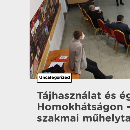
Uncategorized
Tájhasználat és é
Homokhátságon –
szakmai műhelyta