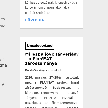
kórház dolgozóinak, klienseinek és a
F
kert/táj nem emberi lakóinak a
jóllétét szolgálják.
 és
BŐVEBBEN...
víz
Uncategorized
Mi lesz a jövő tányérján?
yesi
– a Plan’EAT
záróeseménye
akmai
Katalin Varsányi
•
2026-04-01
2026. március 27–28-án tartottuk
meg a PLAN’EAT projekt hazai
. A
záróeseményét Budapesten.
A
kétnapos rendezvény – „A Jövő
Tányérja – PLAN’EAT Fesztivál” –
összehozta az élelmiszerrendszer