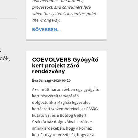
real dilemmas that farmers,
processors, and consumers face
when the system’s incentives point
the wrong way.
BŐVEBBEN...
k
odók,
COEVOLVERS Gyógyító
kert projekt záró
rendezvény
Éva Bánsági
•
2026-06-10
Az elmúlt három évben egy gyógyító
kert részvételi tervezésén
dolgoztunk a Magház Egyesület
kertészeti szakembereivel, az ESSRG
kutatóival és a Boldog Gellért
Szakkórház dolgozóival karöltve
n
annak érdekében, hogy a kórház
kertjét úgy tervezzük át, hogy az a