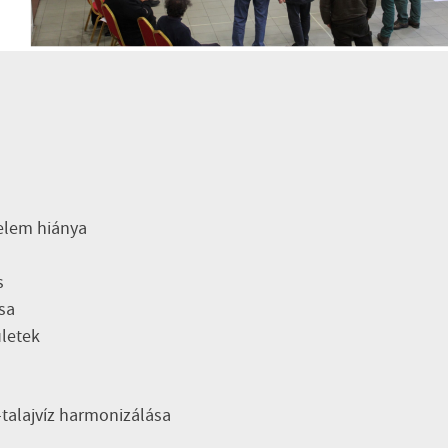
lelem hiánya
s
sa
ületek
-talajvíz harmonizálása