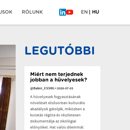
USOK
RÓLUNK
EN
HU
Mi
COEVOLVERS
is
Gyógyító
ott
kert
Pos
voltunk
projekt
a
záró
LEGUTÓBBI
“Planetáris
rendezvény
navi
egészség
a
polikrízis
idején”
című
Miért nem terjednek
konferencián
jobban a hüvelyesek?
@Balint_ESSRG
•
2026-07-03
A hüvelyesek fogyasztásának
növelését elsősorban kulturális
akadályok gátolják, miközben a
kutatás régóta és részletesen
dokumentálja az ökológiai
előnyöket. Hat valós dilemmát