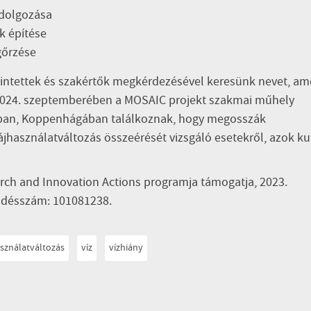
kidolgozása
k építése
gőrzése
intettek és szakértők megkérdezésével keresünk nevet, am
. 2024. szeptemberében a MOSAIC projekt szakmai műhely
niában, Koppenhágában találkoznak, hogy megosszák
tájhasználatváltozás összeérését vizsgáló esetekről, azok ku
ch and Innovation Actions programja támogatja, 2023.
ződésszám: 101081238.
asználatváltozás
víz
vízhiány