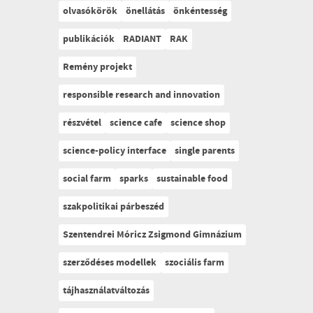
olvasókörök
önellátás
önkéntesség
publikációk
RADIANT
RAK
Remény projekt
responsible research and innovation
részvétel
science cafe
science shop
science-policy interface
single parents
social farm
sparks
sustainable food
szakpolitikai párbeszéd
Szentendrei Móricz Zsigmond Gimnázium
szerződéses modellek
szociális farm
tájhasználatváltozás