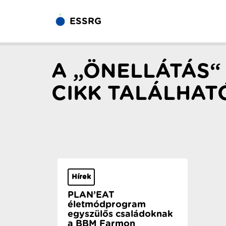
ESSRG
A „ÖNELLÁTÁS“ 
CIKK TALÁLHAT
Hírek
PLAN’EAT
életmódprogram
egyszülős családoknak
a BBM Farmon