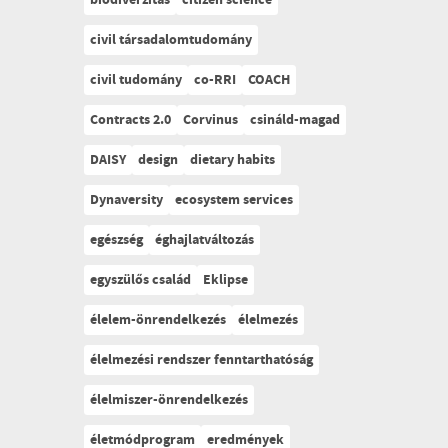
biodiverzitás
citizen science
civil társadalomtudomány
civil tudomány
co-RRI
COACH
Contracts 2.0
Corvinus
csináld-magad
DAISY
design
dietary habits
Dynaversity
ecosystem services
egészség
éghajlatváltozás
egyszülős család
Eklipse
élelem-önrendelkezés
élelmezés
élelmezési rendszer fenntarthatóság
élelmiszer-önrendelkezés
életmódprogram
eredmények