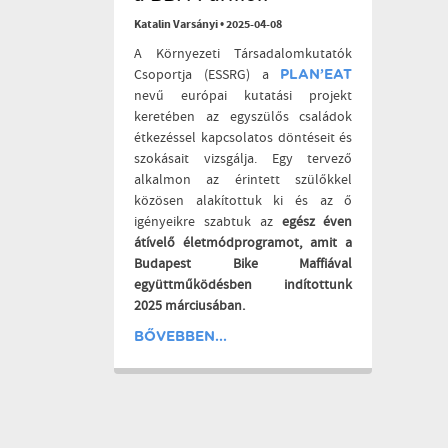
Katalin Varsányi
•
2025-04-08
A Környezeti Társadalomkutatók
Csoportja (ESSRG) a
PLAN’EAT
nevű európai kutatási projekt
keretében az egyszülős családok
étkezéssel kapcsolatos döntéseit és
szokásait vizsgálja. Egy tervező
alkalmon az érintett szülőkkel
közösen alakítottuk ki és az ő
igényeikre szabtuk az
egész éven
átívelő életmódprogramot, amit a
Budapest Bike Maffiával
együttműködésben indítottunk
2025 márciusában.
BŐVEBBEN...