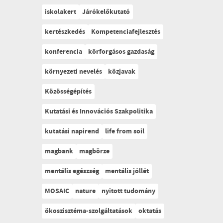
iskolakert
Járókelőkutató
kertészkedés
Kompetenciafejlesztés
konferencia
körforgásos gazdaság
környezeti nevelés
közjavak
Közösségépítés
Kutatási és Innovációs Szakpolitika
kutatási napirend
life from soil
magbank
magbörze
mentális egészség
mentális jóllét
MOSAIC
nature
nyitott tudomány
ökoszisztéma-szolgáltatások
oktatás