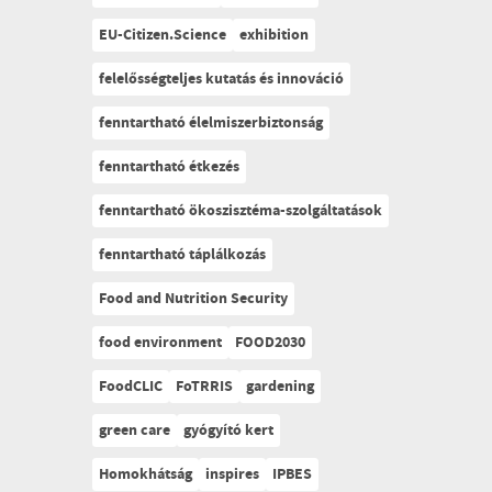
EU-Citizen.Science
exhibition
felelősségteljes kutatás és innováció
fenntartható élelmiszerbiztonság
fenntartható étkezés
fenntartható ökoszisztéma-szolgáltatások
fenntartható táplálkozás
Food and Nutrition Security
food environment
FOOD2030
FoodCLIC
FoTRRIS
gardening
green care
gyógyító kert
Homokhátság
inspires
IPBES