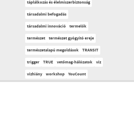
táplálkozás és élelmiszerbiztonság
társadalmi befogadás
társadalmi innováció
termelők
természet
természet gyógyító ereje
természetalapú megoldások
TRANSIT
trigger
TRUE
vetőmag-hálózatok
víz
vízhiány
workshop
YouCount