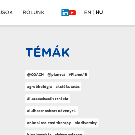
USOK
RÓLUNK
EN
HU
TÉMÁK
@COACH
@planeat
#Planet4B
agroökológia
akciókutatás
állatasszisztált terápia
alulhasznosított növények
animal assisted therapy
biodiversity