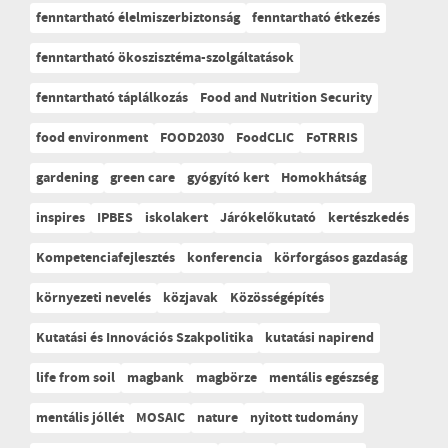
fenntartható élelmiszerbiztonság
fenntartható étkezés
fenntartható ökoszisztéma-szolgáltatások
fenntartható táplálkozás
Food and Nutrition Security
food environment
FOOD2030
FoodCLIC
FoTRRIS
gardening
green care
gyógyító kert
Homokhátság
inspires
IPBES
iskolakert
Járókelőkutató
kertészkedés
Kompetenciafejlesztés
konferencia
körforgásos gazdaság
környezeti nevelés
közjavak
Közösségépítés
Kutatási és Innovációs Szakpolitika
kutatási napirend
life from soil
magbank
magbörze
mentális egészség
mentális jóllét
MOSAIC
nature
nyitott tudomány