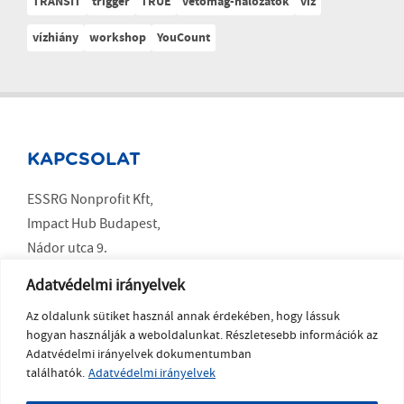
TRANSIT
trigger
TRUE
vetőmag-hálózatok
víz
vízhiány
workshop
YouCount
KAPCSOLAT
ESSRG Nonprofit Kft,
Impact Hub Budapest,
Nádor utca 9.
Budapest 1051
Adatvédelmi irányelvek
Az oldalunk sütiket használ annak érdekében, hogy lássuk
SOCIAL MEDIA
hogyan használják a weboldalunkat. Részletesebb információk az
Adatvédelmi irányelvek dokumentumban
LinkedIn
találhatók.
Adatvédelmi irányelvek
YouTube