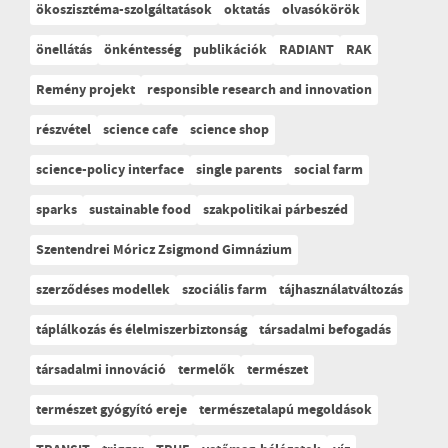
ökoszisztéma-szolgáltatások
oktatás
olvasókörök
önellátás
önkéntesség
publikációk
RADIANT
RAK
Remény projekt
responsible research and innovation
részvétel
science cafe
science shop
science-policy interface
single parents
social farm
sparks
sustainable food
szakpolitikai párbeszéd
Szentendrei Móricz Zsigmond Gimnázium
szerződéses modellek
szociális farm
tájhasználatváltozás
táplálkozás és élelmiszerbiztonság
társadalmi befogadás
társadalmi innováció
termelők
természet
természet gyógyító ereje
természetalapú megoldások