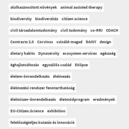
alulhasznosított növények
animal assisted therapy
biodiversity
biodiverzitás
citizen science
civil társadalomtudomány
civil tudomány
co-RRI
COACH
Contracts 2.0
Corvinus
csináld-magad
DAISY
design
dietary habits
Dynaversity
ecosystem services
egészség
éghajlatváltozás
egyszülős család
Eklipse
élelem-önrendelkezés
élelmezés
élelmezési rendszer fenntarthatóság
élelmiszer-önrendelkezés
életmódprogram
eredmények
EU-Citizen.Science
exhibition
felelősségteljes kutatás és innováció