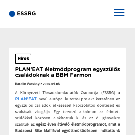
ESSRG
Hírek
PLAN’EAT életmódprogram egyszülős
családoknak a BBM Farmon
Katalin Varsányi
•
2025-04-08
A Környezeti Társadalomkutatók Csoportja (ESSRG) a
nevű európai kutatási projekt keretében az
PLAN’EAT
egyszülős családok étkezéssel kapcsolatos döntéseit és
szokásait vizsgálja. Egy tervező alkalmon az érintett
szülőkkel közösen alakítottuk ki és az ő igényeikre
szabtuk az
egész éven átívelő életmódprogramot, amit a
Budapest Bike Maffiával együttműködésben indítottunk