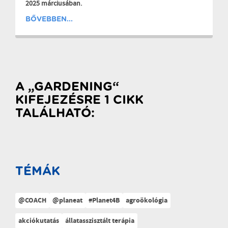
2025 márciusában.
BŐVEBBEN...
A „GARDENING“
KIFEJEZÉSRE 1 CIKK
TALÁLHATÓ:
TÉMÁK
@COACH
@planeat
#Planet4B
agroökológia
akciókutatás
állatasszisztált terápia