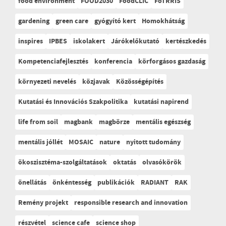
food environment
FOOD2030
FoodCLIC
FoTRRIS
gardening
green care
gyógyító kert
Homokhátság
inspires
IPBES
iskolakert
Járókelőkutató
kertészkedés
Kompetenciafejlesztés
konferencia
körforgásos gazdaság
környezeti nevelés
közjavak
Közösségépítés
Kutatási és Innovációs Szakpolitika
kutatási napirend
life from soil
magbank
magbörze
mentális egészség
mentális jóllét
MOSAIC
nature
nyitott tudomány
ökoszisztéma-szolgáltatások
oktatás
olvasókörök
önellátás
önkéntesség
publikációk
RADIANT
RAK
Remény projekt
responsible research and innovation
részvétel
science cafe
science shop