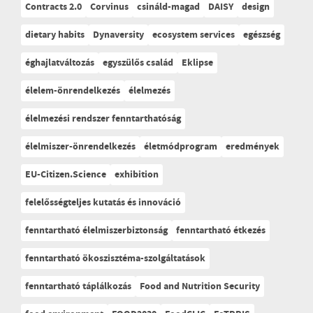
Contracts 2.0
Corvinus
csináld-magad
DAISY
design
dietary habits
Dynaversity
ecosystem services
egészség
éghajlatváltozás
egyszülős család
Eklipse
élelem-önrendelkezés
élelmezés
élelmezési rendszer fenntarthatóság
élelmiszer-önrendelkezés
életmódprogram
eredmények
EU-Citizen.Science
exhibition
felelősségteljes kutatás és innováció
fenntartható élelmiszerbiztonság
fenntartható étkezés
fenntartható ökoszisztéma-szolgáltatások
fenntartható táplálkozás
Food and Nutrition Security