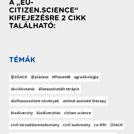
A „EU-
CITIZEN.SCIENCE“
KIFEJEZÉSRE 2 CIKK
TALÁLHATÓ:
TÉMÁK
@COACH
@planeat
#Planet4B
agroökológia
akciókutatás
állatasszisztált terápia
alulhasznosított növények
animal assisted therapy
biodiversity
biodiverzitás
citizen science
civil társadalomtudomány
civil tudomány
co-RRI
COACH