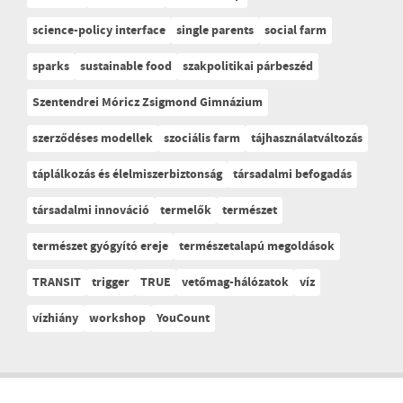
science-policy interface
single parents
social farm
sparks
sustainable food
szakpolitikai párbeszéd
Szentendrei Móricz Zsigmond Gimnázium
szerződéses modellek
szociális farm
tájhasználatváltozás
táplálkozás és élelmiszerbiztonság
társadalmi befogadás
társadalmi innováció
termelők
természet
természet gyógyító ereje
természetalapú megoldások
TRANSIT
trigger
TRUE
vetőmag-hálózatok
víz
vízhiány
workshop
YouCount