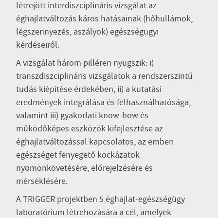
létrejött interdiszciplináris vizsgálat az
éghajlatváltozás káros hatásainak (hőhullámok,
légszennyezés, aszályok) egészségügyi
kérdéseiről.
A vizsgálat három pilléren nyugszik: i)
transzdiszciplináris vizsgálatok a rendszerszintű
tudás kiépítése érdekében, ii) a kutatási
eredmények integrálása és felhasználhatósága,
valamint iii) gyakorlati know-how és
működőképes eszközök kifejlesztése az
éghajlatváltozással kapcsolatos, az emberi
egészséget fenyegető kockázatok
nyomonkövetésére, előrejelzésére és
mérséklésére.
A TRIGGER projektben 5 éghajlat-egészségügy
laboratórium létrehozására a cél, amelyek